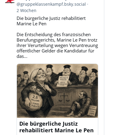
von
@gruppeklassenkampf.bsky.social
Gruppe
2 Wochen
Klassenkampf
Die bürgerliche Justiz rehabilitiert
auf
Marine Le Pen
Bluesky
ansehen
Die Entscheidung des französischen
Berufungsgerichts, Marine Le Pen trotz
ihrer Verurteilung wegen Veruntreuung
öffentlicher Gelder die Kandidatur für
das...
Die bürgerliche Justiz
rehabilitiert Marine Le Pen