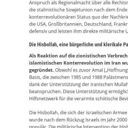
Anspruch als Regionalmacht über alle Rechtsn
die stalinistische Sowjetunion nach dem Ende
konterrevolutionären Status quo der Nachkrie
die USA, Großbritannien, Deutschland, Frankrei
defensiv und leisten ihm direkte militärische 
Die Hisbollah, eine bürgerliche und klerikale 
Als Reaktion auf die zionistischen Verbrec
islamistischen Konterrevolution im Iran wur
gegründet.
Obwohl es zuvor Amal („Hoffnung“)
Basis, die zwischen 1985 und 1988 Palästinens
dank der Unterstützung der iranischen Mullah
beanspruchen. Diese Unterstützung ermöglichte
Hilfsnetzwerk für die verarmte schiitische Be
Die Hisbollah, die sich der israelischen Armee
wurde nach dem Rückzug Israels im Jahr 2000 
populär. Die militärische Intervention der His