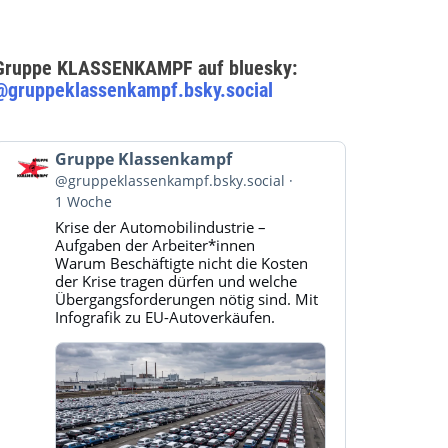
Gruppe KLASSENKAMPF auf bluesky:
@gruppeklassenkampf.bsky.social
Beitrag
Gruppe Klassenkampf
von
@gruppeklassenkampf.bsky.social
Gruppe
1 Woche
Klassenkampf
Krise der Automobilindustrie –
auf
Aufgaben der Arbeiter*innen
Bluesky
Warum Beschäftigte nicht die Kosten
ansehen
der Krise tragen dürfen und welche
Übergangsforderungen nötig sind. Mit
Infografik zu EU-Autoverkäufen.