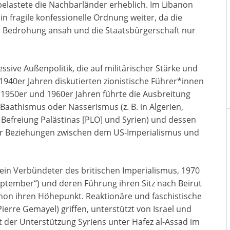
lastete die Nachbarländer erheblich. Im Libanon
hin fragile konfessionelle Ordnung weiter, da die
ls Bedrohung ansah und die Staatsbürgerschaft nur
essive Außenpolitik, die auf militärischer Stärke und
n 1940er Jahren diskutierten zionistische Führer*innen
 1950er und 1960er Jahren führte die Ausbreitung
 Baathismus oder Nasserismus (z. B. in Algerien,
e Befreiung Palästinas [PLO] und Syrien) und dessen
der Beziehungen zwischen dem US-Imperialismus und
 ein Verbündeter des britischen Imperialismus, 1970
ptember“) und deren Führung ihren Sitz nach Beirut
ibanon ihren Höhepunkt. Reaktionäre und faschistische
ierre Gemayel) griffen, unterstützt von Israel und
t der Unterstützung Syriens unter Hafez al-Assad im