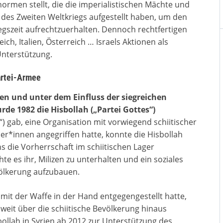
ormen stellt, die die imperialistischen Mächte und
 des Zweiten Weltkriegs aufgestellt haben, um den
gszeit aufrechtzuerhalten. Dennoch rechtfertigen
ch, Italien, Österreich … Israels Aktionen als
Unterstützung.
Partei-Armee
hen und unter dem Einfluss der siegreichen
de 1982 die Hisbollah („Partei Gottes“)
 gab, eine Organisation mit vorwiegend schiitischer
er*innen angegriffen hatte, konnte die Hisbollah
s die Vorherrschaft im schiitischen Lager
 es ihr, Milizen zu unterhalten und ein soziales
völkerung aufzubauen.
 mit der Waffe in der Hand entgegengestellt hatte,
weit über die schiitische Bevölkerung hinaus
bollah in Syrien ab 2012 zur Unterstützung des