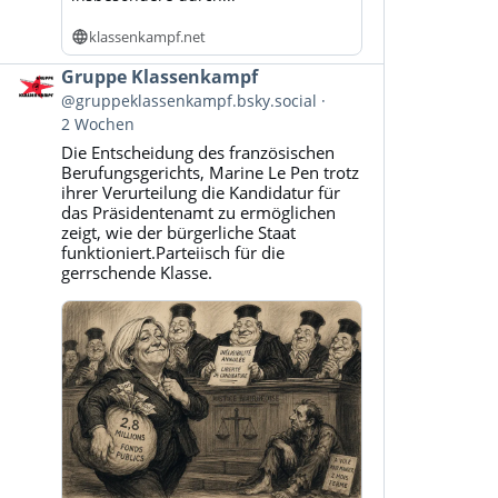
klassenkampf.net
Beitrag
Gruppe Klassenkampf
von
@gruppeklassenkampf.bsky.social
Gruppe
2 Wochen
Klassenkampf
Die Entscheidung des französischen
auf
Berufungsgerichts, Marine Le Pen trotz
Bluesky
ihrer Verurteilung die Kandidatur für
ansehen
das Präsidentenamt zu ermöglichen
zeigt, wie der bürgerliche Staat
funktioniert.Parteiisch für die
gerrschende Klasse.