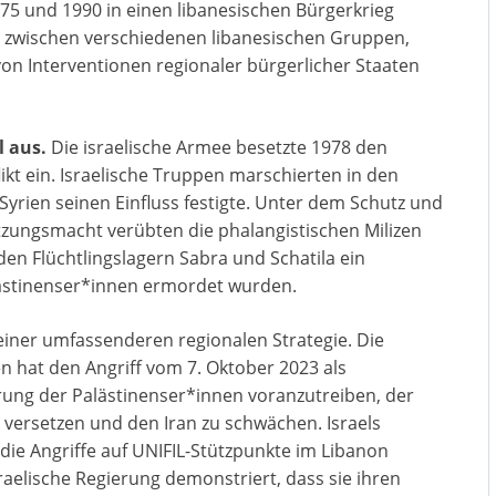
1975 und 1990 in einen libanesischen Bürgerkrieg
 zwischen verschiedenen libanesischen Gruppen,
von Interventionen regionaler bürgerlicher Staaten
il
aus
.
Die israelische Armee besetzte 1978 den
ikt ein. Israelische Truppen marschierten in den
Syrien seinen Einfluss festigte. Unter dem Schutz und
tzungsmacht verübten die phalangistischen Milizen
en Flüchtlingslagern Sabra und Schatila ein
lästinenser*innen ermordet wurden.
l einer umfassenderen regionalen Strategie. Die
n hat den Angriff vom 7. Oktober 2023 als
rung der Palästinenser*innen voranzutreiben, der
 versetzen und den Iran zu schwächen. Israels
die Angriffe auf UNIFIL-Stützpunkte im Libanon
sraelische Regierung demonstriert, dass sie ihren