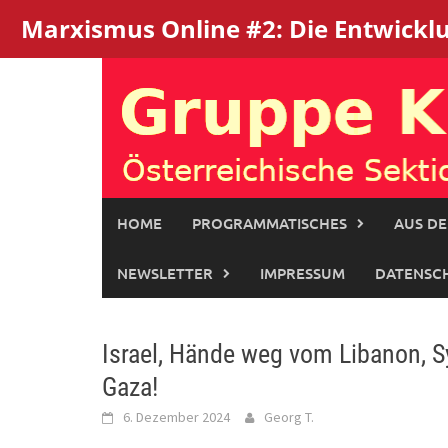
Marxismus Online #2: Die Entwicklun
Skip
to
content
HOME
PROGRAMMATISCHES
AUS DE
NEWSLETTER
IMPRESSUM
DATENSC
Israel, Hände weg vom Libanon, Sy
Gaza!
6. Dezember 2024
Georg T.