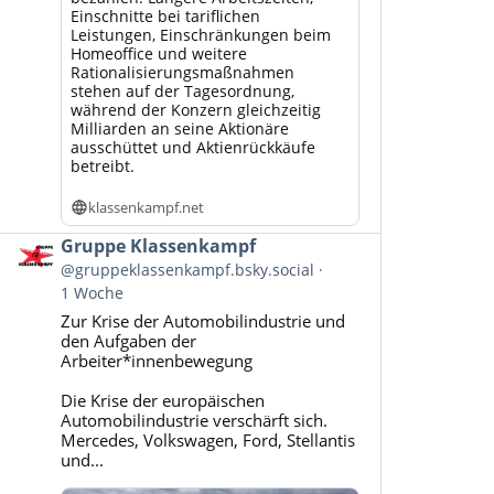
Einschnitte bei tariflichen
Leistungen, Einschränkungen beim
Homeoffice und weitere
Rationalisierungsmaßnahmen
stehen auf der Tagesordnung,
während der Konzern gleichzeitig
Milliarden an seine Aktionäre
ausschüttet und Aktienrückkäufe
betreibt.
klassenkampf.net
Beitrag
Gruppe Klassenkampf
von
@gruppeklassenkampf.bsky.social
Gruppe
1 Woche
Klassenkampf
Zur Krise der Automobilindustrie und
auf
den Aufgaben der
Bluesky
Arbeiter*innenbewegung
ansehen
Die Krise der europäischen
Automobilindustrie verschärft sich.
Mercedes, Volkswagen, Ford, Stellantis
und...