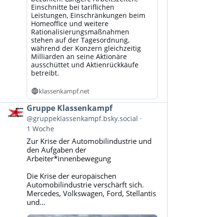
Einschnitte bei tariflichen
Leistungen, Einschränkungen beim
Homeoffice und weitere
Rationalisierungsmaßnahmen
stehen auf der Tagesordnung,
während der Konzern gleichzeitig
Milliarden an seine Aktionäre
ausschüttet und Aktienrückkäufe
betreibt.
klassenkampf.net
Beitrag
Gruppe Klassenkampf
von
@gruppeklassenkampf.bsky.social
Gruppe
1 Woche
Klassenkampf
Zur Krise der Automobilindustrie und
auf
den Aufgaben der
Bluesky
Arbeiter*innenbewegung
ansehen
Die Krise der europäischen
Automobilindustrie verschärft sich.
Mercedes, Volkswagen, Ford, Stellantis
und...