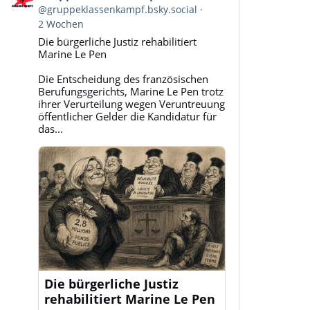
von
@gruppeklassenkampf.bsky.social
Gruppe
2 Wochen
Klassenkampf
Die bürgerliche Justiz rehabilitiert
auf
Marine Le Pen
Bluesky
ansehen
Die Entscheidung des französischen
Berufungsgerichts, Marine Le Pen trotz
ihrer Verurteilung wegen Veruntreuung
öffentlicher Gelder die Kandidatur für
das...
Die bürgerliche Justiz
rehabilitiert Marine Le Pen