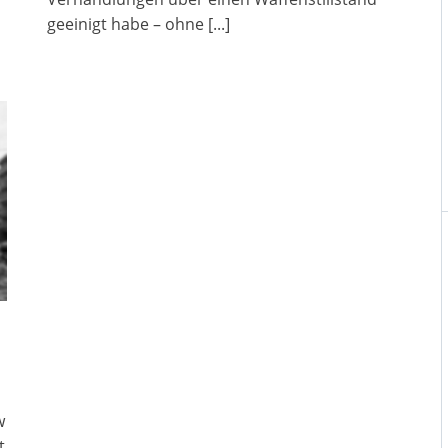
geeinigt habe – ohne
[...]
w
t