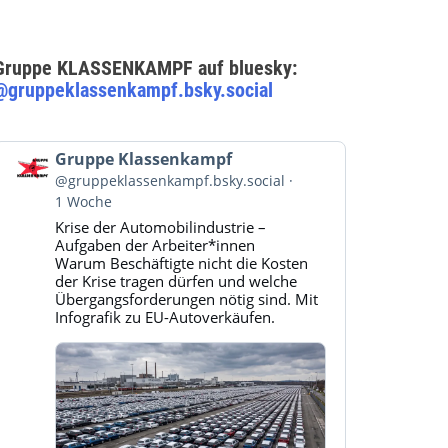
Gruppe KLASSENKAMPF auf bluesky:
@gruppeklassenkampf.bsky.social
Beitrag
Gruppe Klassenkampf
von
@gruppeklassenkampf.bsky.social
Gruppe
1 Woche
Klassenkampf
Krise der Automobilindustrie –
auf
Aufgaben der Arbeiter*innen
Bluesky
Warum Beschäftigte nicht die Kosten
ansehen
der Krise tragen dürfen und welche
Übergangsforderungen nötig sind. Mit
Infografik zu EU-Autoverkäufen.