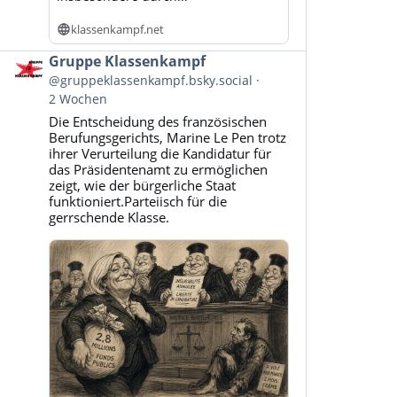
klassenkampf.net
Beitrag
Gruppe Klassenkampf
von
@gruppeklassenkampf.bsky.social
Gruppe
2 Wochen
Klassenkampf
Die Entscheidung des französischen
auf
Berufungsgerichts, Marine Le Pen trotz
Bluesky
ihrer Verurteilung die Kandidatur für
ansehen
das Präsidentenamt zu ermöglichen
zeigt, wie der bürgerliche Staat
funktioniert.Parteiisch für die
gerrschende Klasse.