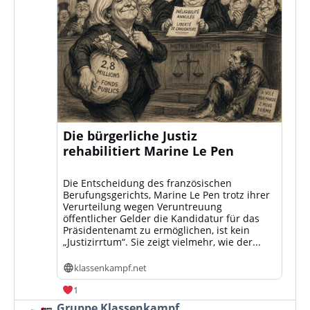
Die bürgerliche Justiz
rehabilitiert Marine Le Pen
Die Entscheidung des französischen
Berufungsgerichts, Marine Le Pen trotz ihrer
Verurteilung wegen Veruntreuung
öffentlicher Gelder die Kandidatur für das
Präsidentenamt zu ermöglichen, ist kein
„Justizirrtum“. Sie zeigt vielmehr, wie der...
klassenkampf.net
1
Beitrag
Gruppe Klassenkampf