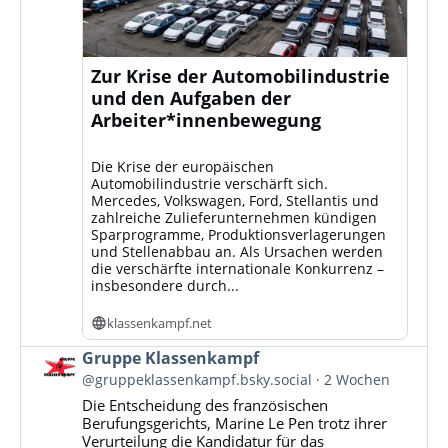
Zur Krise der Automobilindustrie
und den Aufgaben der
Arbeiter*innenbewegung
Die Krise der europäischen
Automobilindustrie verschärft sich.
Mercedes, Volkswagen, Ford, Stellantis und
zahlreiche Zulieferunternehmen kündigen
Sparprogramme, Produktionsverlagerungen
und Stellenabbau an. Als Ursachen werden
die verschärfte internationale Konkurrenz –
insbesondere durch...
klassenkampf.net
Beitrag
Gruppe Klassenkampf
von
@gruppeklassenkampf.bsky.social
2 Wochen
Gruppe
Die Entscheidung des französischen
Klassenkampf
Berufungsgerichts, Marine Le Pen trotz ihrer
auf
Verurteilung die Kandidatur für das