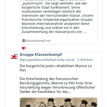
„Justizirrtum“. Sie zeigt vielmehr, wie der
bürgerliche Staat funktioniert: Seine
Institutionen verteidigen letztlich die
Interessen der herrschenden Klasse. Unsere
französische Schwesterorganisation Groupe
Marxiste Internationaliste analysiert diese
Entscheidung und ordnet sie in den
Zusammenhang der Klassenjustiz ein. …
klassenkampf.net
1
Beitrag
Gruppe Klassenkampf
von
@gruppeklassenkampf.bsky.social
2 Wochen
Gruppe
Die bürgerliche Justiz rehabilitiert Marine Le
Klassenkampf
Pen
auf
Bluesky
Die Entscheidung des französischen
ansehen
Berufungsgerichts, Marine Le Pen trotz ihrer
Verurteilung wegen Veruntreuung öffentlicher
Gelder die Kandidatur für das...