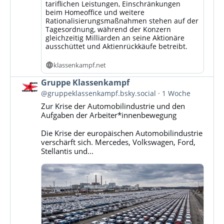
tariflichen Leistungen, Einschränkungen
beim Homeoffice und weitere
Rationalisierungsmaßnahmen stehen auf der
Tagesordnung, während der Konzern
gleichzeitig Milliarden an seine Aktionäre
ausschüttet und Aktienrückkäufe betreibt.
klassenkampf.net
Beitrag
Gruppe Klassenkampf
von
@gruppeklassenkampf.bsky.social
1 Woche
Gruppe
Zur Krise der Automobilindustrie und den
Klassenkampf
Aufgaben der Arbeiter*innenbewegung
auf
Bluesky
Die Krise der europäischen Automobilindustrie
ansehen
verschärft sich. Mercedes, Volkswagen, Ford,
Stellantis und...