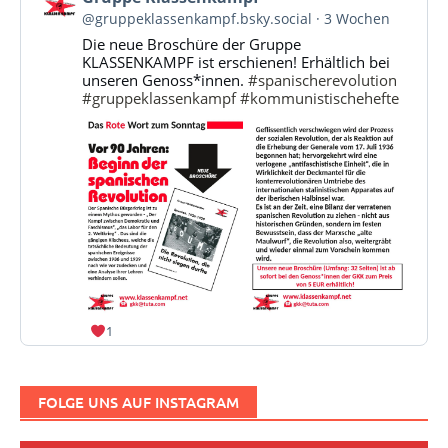
von
@gruppeklassenkampf.bsky.social
3 Wochen
Gruppe
Die neue Broschüre der Gruppe
Klassenkampf
KLASSENKAMPF ist erschienen! Erhältlich bei
auf
unseren Genoss*innen.
#spanischerevolution
Bluesky
#gruppeklassenkampf
#kommunistischehefte
ansehen
1
FOLGE UNS AUF INSTAGRAM