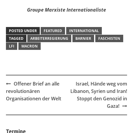
Groupe Marxiste Internationaliste
POSTED UNDER
FEATURED
INTERNATIONAL
TAGGED
ARBEITERREGIERUNG
BARNIER
FASCHISTEN
LFI
MACRON
Post
Offener Brief an alle
Israel, Hände weg vom
navigation
revolutionären
Libanon, Syrien und Iran!
Organisationen der Welt
Stoppt den Genozid in
Gaza!
Termine