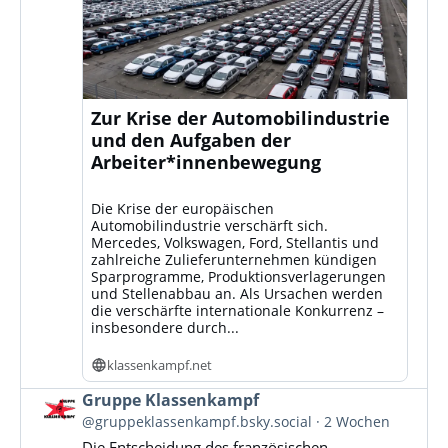
Zur Krise der Automobilindustrie
und den Aufgaben der
Arbeiter*innenbewegung
Die Krise der europäischen
Automobilindustrie verschärft sich.
Mercedes, Volkswagen, Ford, Stellantis und
zahlreiche Zulieferunternehmen kündigen
Sparprogramme, Produktionsverlagerungen
und Stellenabbau an. Als Ursachen werden
die verschärfte internationale Konkurrenz –
insbesondere durch...
klassenkampf.net
Beitrag
Gruppe Klassenkampf
von
@gruppeklassenkampf.bsky.social
2 Wochen
Gruppe
Die Entscheidung des französischen