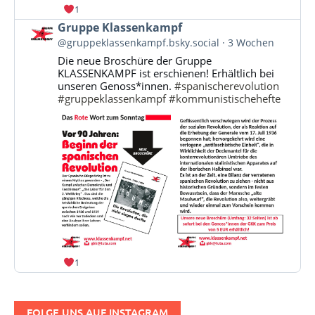
1
Beitrag
Gruppe Klassenkampf
von
@gruppeklassenkampf.bsky.social
3 Wochen
Gruppe
Die neue Broschüre der Gruppe
Klassenkampf
KLASSENKAMPF ist erschienen! Erhältlich bei
auf
unseren Genoss*innen.
#spanischerevolution
Bluesky
#gruppeklassenkampf
#kommunistischehefte
ansehen
1
FOLGE UNS AUF INSTAGRAM