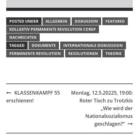
POSTED UNDER
ALLGEMEIN
DISKUSSION
FEATURED
KOLLEKTIV PERMANENTE REVOLUTION COREP
NACHRICHTEN
TAGGED
DOKUMENTE
INTERNATIONALE DISKUSSSION
PERMANENTE REVOLUTION
RESOLUTIONEN
THEORIE
Post
KLASSENKAMPF 55
Montag, 12.5.20225, 19:00:
navigation
erschienen!
Roter Tisch zu Trotzkis
„Wie wird der
Nationalsozialismus
geschlagen?“