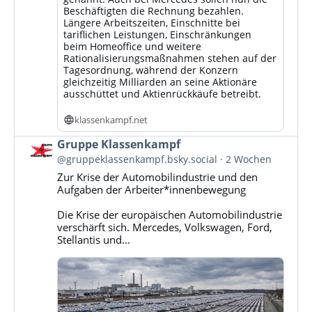
Beschäftigten die Rechnung bezahlen.
Längere Arbeitszeiten, Einschnitte bei
tariflichen Leistungen, Einschränkungen
beim Homeoffice und weitere
Rationalisierungsmaßnahmen stehen auf der
Tagesordnung, während der Konzern
gleichzeitig Milliarden an seine Aktionäre
ausschüttet und Aktienrückkäufe betreibt.
klassenkampf.net
Beitrag
Gruppe Klassenkampf
von
@gruppeklassenkampf.bsky.social
2 Wochen
Gruppe
Zur Krise der Automobilindustrie und den
Klassenkampf
Aufgaben der Arbeiter*innenbewegung
auf
Bluesky
Die Krise der europäischen Automobilindustrie
ansehen
verschärft sich. Mercedes, Volkswagen, Ford,
Stellantis und...