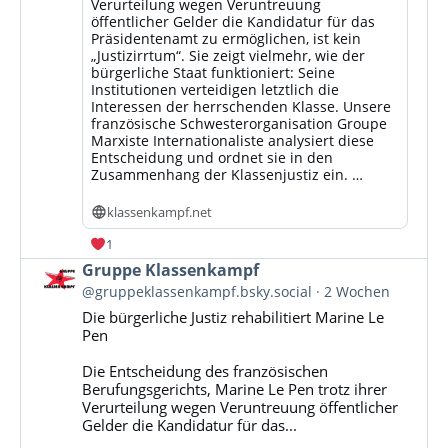
Verurteilung wegen Veruntreuung
öffentlicher Gelder die Kandidatur für das
Präsidentenamt zu ermöglichen, ist kein
„Justizirrtum“. Sie zeigt vielmehr, wie der
bürgerliche Staat funktioniert: Seine
Institutionen verteidigen letztlich die
Interessen der herrschenden Klasse. Unsere
französische Schwesterorganisation Groupe
Marxiste Internationaliste analysiert diese
Entscheidung und ordnet sie in den
Zusammenhang der Klassenjustiz ein. …
klassenkampf.net
1
Beitrag
Gruppe Klassenkampf
von
@gruppeklassenkampf.bsky.social
2 Wochen
Gruppe
Die bürgerliche Justiz rehabilitiert Marine Le
Klassenkampf
Pen
auf
Bluesky
Die Entscheidung des französischen
ansehen
Berufungsgerichts, Marine Le Pen trotz ihrer
Verurteilung wegen Veruntreuung öffentlicher
Gelder die Kandidatur für das...