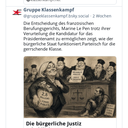
Beitrag
Gruppe Klassenkampf
von
@gruppeklassenkampf.bsky.social
2 Wochen
Gruppe
Die Entscheidung des französischen
Klassenkampf
Berufungsgerichts, Marine Le Pen trotz ihrer
auf
Verurteilung die Kandidatur für das
Bluesky
Präsidentenamt zu ermöglichen zeigt, wie der
ansehen
bürgerliche Staat funktioniert.Parteiisch für die
gerrschende Klasse.
Die bürgerliche Justiz