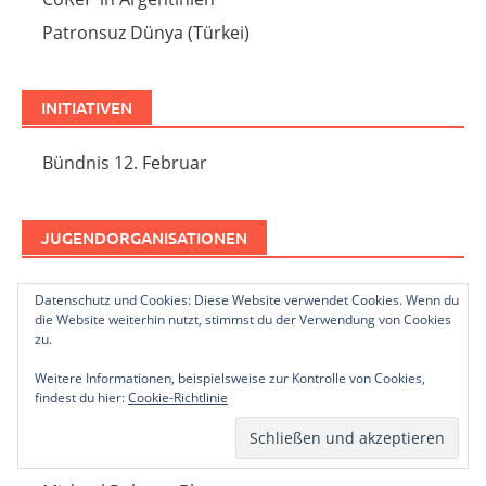
Patronsuz Dünya (Türkei)
INITIATIVEN
Bündnis 12. Februar
JUGENDORGANISATIONEN
Avenir Socialiste!
Datenschutz und Cookies: Diese Website verwendet Cookies. Wenn du
die Website weiterhin nutzt, stimmst du der Verwendung von Cookies
Enternasyonal Marxist Genclik
zu.
Weitere Informationen, beispielsweise zur Kontrolle von Cookies,
findest du hier:
Cookie-Richtlinie
THEORIE
Marxistisches Internet Archiv