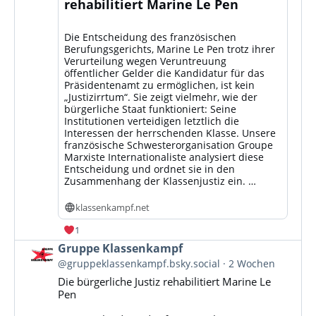
rehabilitiert Marine Le Pen
Die Entscheidung des französischen
Berufungsgerichts, Marine Le Pen trotz ihrer
Verurteilung wegen Veruntreuung
öffentlicher Gelder die Kandidatur für das
Präsidentenamt zu ermöglichen, ist kein
„Justizirrtum“. Sie zeigt vielmehr, wie der
bürgerliche Staat funktioniert: Seine
Institutionen verteidigen letztlich die
Interessen der herrschenden Klasse. Unsere
französische Schwesterorganisation Groupe
Marxiste Internationaliste analysiert diese
Entscheidung und ordnet sie in den
Zusammenhang der Klassenjustiz ein. …
klassenkampf.net
1
Beitrag
Gruppe Klassenkampf
von
@gruppeklassenkampf.bsky.social
2 Wochen
Gruppe
Die bürgerliche Justiz rehabilitiert Marine Le
Klassenkampf
Pen
auf