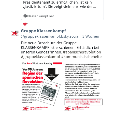
Präsidentenamt zu ermöglichen, ist kein
„Justizirrtum“. Sie zeigt vielmehr, wie der...
klassenkampf.net
1
Beitrag
Gruppe Klassenkampf
von
@gruppeklassenkampf.bsky.social
3 Wochen
Gruppe
Die neue Broschüre der Gruppe
Klassenkampf
KLASSENKAMPF ist erschienen! Erhältlich bei
auf
unseren Genoss*innen.
#spanischerevolution
Bluesky
#gruppeklassenkampf
#kommunistischehefte
ansehen