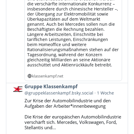
die verschärfte internationale Konkurrenz –
insbesondere durch chinesische Hersteller –,
der Übergang zur Elektromobilität sowie
Überkapazitäten auf dem Weltmarkt
genannt. Auch bei Mercedes sollen nun die
Beschäftigten die Rechnung bezahlen.
Längere Arbeitszeiten, Einschnitte bei
tariflichen Leistungen, Einschränkungen
beim Homeoffice und weitere
Rationalisierungsmaßnahmen stehen auf der
Tagesordnung, während der Konzern
gleichzeitig Milliarden an seine Aktionäre
ausschüttet und Aktienrückkäufe betreibt.
klassenkampf.net
Beitrag
Gruppe Klassenkampf
von
@gruppeklassenkampf.bsky.social
1 Woche
Gruppe
Zur Krise der Automobilindustrie und den
Klassenkampf
Aufgaben der Arbeiter*innenbewegung
auf
Bluesky
Die Krise der europäischen Automobilindustrie
ansehen
verschärft sich. Mercedes, Volkswagen, Ford,
Stellantis und...