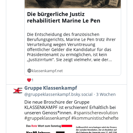
Die bürgerliche Justiz
rehabilitiert Marine Le Pen
Die Entscheidung des französischen
Berufungsgerichts, Marine Le Pen trotz ihrer
Verurteilung wegen Veruntreuung
öffentlicher Gelder die Kandidatur für das
Präsidentenamt zu ermöglichen, ist kein
„Justizirrtum“. Sie zeigt vielmehr, wie der...
klassenkampf.net
1
Beitrag
Gruppe Klassenkampf
von
@gruppeklassenkampf.bsky.social
3 Wochen
Gruppe
Die neue Broschüre der Gruppe
Klassenkampf
KLASSENKAMPF ist erschienen! Erhältlich bei
auf
unseren Genoss*innen.
#spanischerevolution
Bluesky
#gruppeklassenkampf
#kommunistischehefte
ansehen