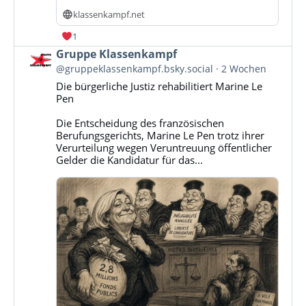
klassenkampf.net
1
Beitrag
Gruppe Klassenkampf
von
@gruppeklassenkampf.bsky.social
2 Wochen
Gruppe
Die bürgerliche Justiz rehabilitiert Marine Le
Klassenkampf
Pen
auf
Bluesky
Die Entscheidung des französischen
ansehen
Berufungsgerichts, Marine Le Pen trotz ihrer
Verurteilung wegen Veruntreuung öffentlicher
Gelder die Kandidatur für das...