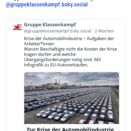
@gruppeklassenkampf.bsky.social
Beitrag
Gruppe Klassenkampf
von
@gruppeklassenkampf.bsky.social
2 Wochen
Gruppe
Krise der Automobilindustrie – Aufgaben der
Klassenkampf
Arbeiter*innen
auf
Warum Beschäftigte nicht die Kosten der Krise
Bluesky
tragen dürfen und welche
ansehen
Übergangsforderungen nötig sind. Mit
Infografik zu EU-Autoverkäufen.
Zur Krise der Automobilindustrie