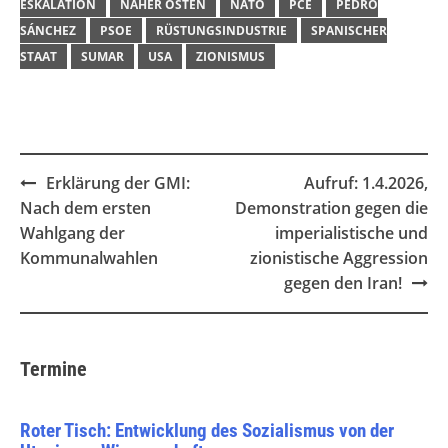
ESKALATION
NAHER OSTEN
NATO
PCE
PEDRO
SÁNCHEZ
PSOE
RÜSTUNGSINDUSTRIE
SPANISCHER
STAAT
SUMAR
USA
ZIONISMUS
Post
Erklärung der GMI:
Aufruf: 1.4.2026,
navigation
Nach dem ersten
Demonstration gegen die
Wahlgang der
imperialistische und
Kommunalwahlen
zionistische Aggression
gegen den Iran!
Termine
Roter Tisch: Entwicklung des Sozialismus von der