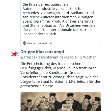
Die Krise der europäischen
Automobilindustrie verschärft sich.
Mercedes, Volkswagen, Ford, Stellantis und
zahlreiche Zulieferunternehmen kündigen
Sparprogramme, Produktionsverlagerungen
und Stellenabbau an. Als Ursachen werden
die verschärfte internationale Konkurrenz –
insbesondere durch...
klassenkampf.net
Beitrag
Gruppe Klassenkampf
von
@gruppeklassenkampf.bsky.social
2 Wochen
Gruppe
Die Entscheidung des französischen
Klassenkampf
Berufungsgerichts, Marine Le Pen trotz ihrer
auf
Verurteilung die Kandidatur für das
Bluesky
Präsidentenamt zu ermöglichen zeigt, wie der
ansehen
bürgerliche Staat funktioniert.Parteiisch für die
gerrschende Klasse.