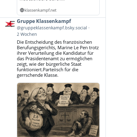
klassenkampf.net
Beitrag
Gruppe Klassenkampf
von
@gruppeklassenkampf.bsky.social
Gruppe
2 Wochen
Klassenkampf
Die Entscheidung des französischen
auf
Berufungsgerichts, Marine Le Pen trotz
Bluesky
ihrer Verurteilung die Kandidatur für
ansehen
das Präsidentenamt zu ermöglichen
zeigt, wie der bürgerliche Staat
funktioniert.Parteiisch für die
gerrschende Klasse.