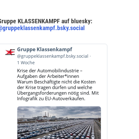
Gruppe KLASSENKAMPF auf bluesky:
@gruppeklassenkampf.bsky.social
Beitrag
Gruppe Klassenkampf
von
@gruppeklassenkampf.bsky.social
Gruppe
1 Woche
Klassenkampf
Krise der Automobilindustrie –
auf
Aufgaben der Arbeiter*innen
Bluesky
Warum Beschäftigte nicht die Kosten
ansehen
der Krise tragen dürfen und welche
Übergangsforderungen nötig sind. Mit
Infografik zu EU-Autoverkäufen.