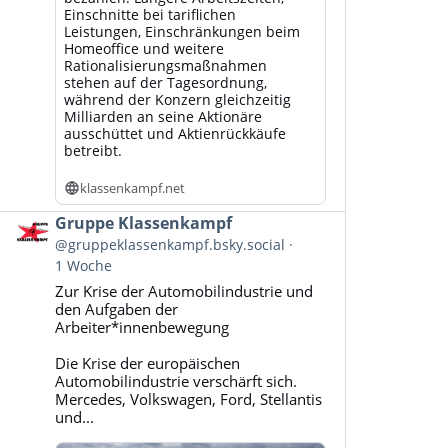
Einschnitte bei tariflichen
Leistungen, Einschränkungen beim
Homeoffice und weitere
Rationalisierungsmaßnahmen
stehen auf der Tagesordnung,
während der Konzern gleichzeitig
Milliarden an seine Aktionäre
ausschüttet und Aktienrückkäufe
betreibt.
klassenkampf.net
Beitrag
Gruppe Klassenkampf
von
@gruppeklassenkampf.bsky.social
Gruppe
1 Woche
Klassenkampf
Zur Krise der Automobilindustrie und
auf
den Aufgaben der
Bluesky
Arbeiter*innenbewegung
ansehen
Die Krise der europäischen
Automobilindustrie verschärft sich.
Mercedes, Volkswagen, Ford, Stellantis
und...