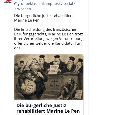
von
@gruppeklassenkampf.bsky.social
Gruppe
2 Wochen
Klassenkampf
Die bürgerliche Justiz rehabilitiert
auf
Marine Le Pen
Bluesky
ansehen
Die Entscheidung des französischen
Berufungsgerichts, Marine Le Pen trotz
ihrer Verurteilung wegen Veruntreuung
öffentlicher Gelder die Kandidatur für
das...
Die bürgerliche Justiz
rehabilitiert Marine Le Pen