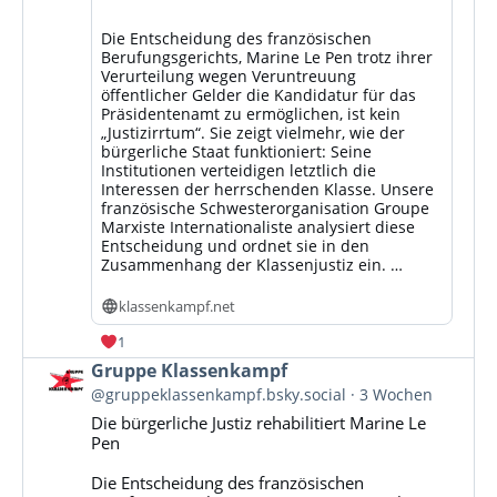
Die Entscheidung des französischen
Berufungsgerichts, Marine Le Pen trotz ihrer
Verurteilung wegen Veruntreuung
öffentlicher Gelder die Kandidatur für das
Präsidentenamt zu ermöglichen, ist kein
„Justizirrtum“. Sie zeigt vielmehr, wie der
bürgerliche Staat funktioniert: Seine
Institutionen verteidigen letztlich die
Interessen der herrschenden Klasse. Unsere
französische Schwesterorganisation Groupe
Marxiste Internationaliste analysiert diese
Entscheidung und ordnet sie in den
Zusammenhang der Klassenjustiz ein. …
klassenkampf.net
1
Beitrag
Gruppe Klassenkampf
von
@gruppeklassenkampf.bsky.social
3 Wochen
Gruppe
Die bürgerliche Justiz rehabilitiert Marine Le
Klassenkampf
Pen
auf
Bluesky
Die Entscheidung des französischen