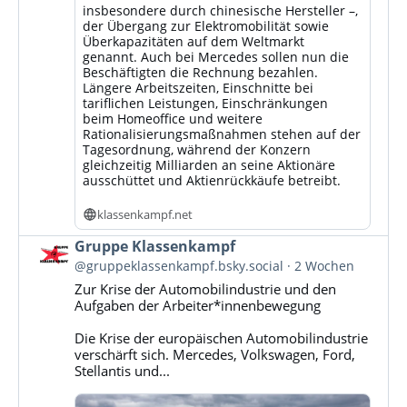
insbesondere durch chinesische Hersteller –,
der Übergang zur Elektromobilität sowie
Überkapazitäten auf dem Weltmarkt
genannt. Auch bei Mercedes sollen nun die
Beschäftigten die Rechnung bezahlen.
Längere Arbeitszeiten, Einschnitte bei
tariflichen Leistungen, Einschränkungen
beim Homeoffice und weitere
Rationalisierungsmaßnahmen stehen auf der
Tagesordnung, während der Konzern
gleichzeitig Milliarden an seine Aktionäre
ausschüttet und Aktienrückkäufe betreibt.
klassenkampf.net
Beitrag
Gruppe Klassenkampf
von
@gruppeklassenkampf.bsky.social
2 Wochen
Gruppe
Zur Krise der Automobilindustrie und den
Klassenkampf
Aufgaben der Arbeiter*innenbewegung
auf
Bluesky
Die Krise der europäischen Automobilindustrie
ansehen
verschärft sich. Mercedes, Volkswagen, Ford,
Stellantis und...