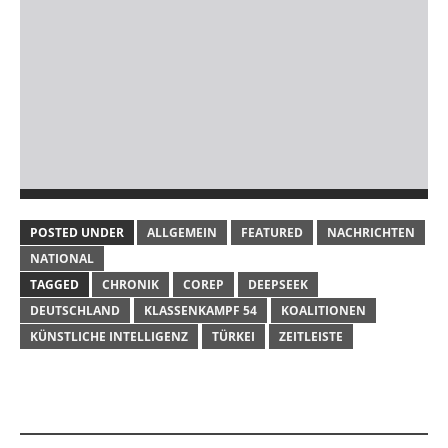
POSTED UNDER
ALLGEMEIN
FEATURED
NACHRICHTEN
NATIONAL
TAGGED
CHRONIK
COREP
DEEPSEEK
DEUTSCHLAND
KLASSENKAMPF 54
KOALITIONEN
KÜNSTLICHE INTELLIGENZ
TÜRKEI
ZEITLEISTE