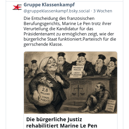
Beitrag
Gruppe Klassenkampf
von
@gruppeklassenkampf.bsky.social
3 Wochen
Gruppe
Die Entscheidung des französischen
Klassenkampf
Berufungsgerichts, Marine Le Pen trotz ihrer
auf
Verurteilung die Kandidatur für das
Bluesky
Präsidentenamt zu ermöglichen zeigt, wie der
ansehen
bürgerliche Staat funktioniert.Parteiisch für die
gerrschende Klasse.
Die bürgerliche Justiz
rehabilitiert Marine Le Pen