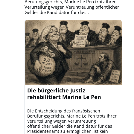
ansehen
Berufungsgerichts, Marine Le Pen trotz ihrer
Verurteilung wegen Veruntreuung öffentlicher
Gelder die Kandidatur für das...
Die bürgerliche Justiz
rehabilitiert Marine Le Pen
Die Entscheidung des französischen
Berufungsgerichts, Marine Le Pen trotz ihrer
Verurteilung wegen Veruntreuung
öffentlicher Gelder die Kandidatur für das
Präsidentenamt zu ermöglichen, ist kein