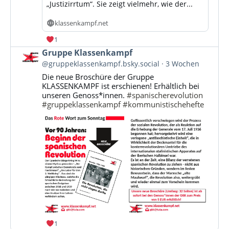
„Justizirrtum“. Sie zeigt vielmehr, wie der...
klassenkampf.net
1
Beitrag
Gruppe Klassenkampf
von
@gruppeklassenkampf.bsky.social
3 Wochen
Gruppe
Die neue Broschüre der Gruppe
Klassenkampf
KLASSENKAMPF ist erschienen! Erhältlich bei
auf
unseren Genoss*innen.
#spanischerevolution
Bluesky
#gruppeklassenkampf
#kommunistischehefte
ansehen
1