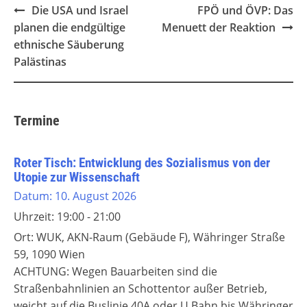
Post
Die USA und Israel
FPÖ und ÖVP: Das
navigation
planen die endgültige
Menuett der Reaktion
ethnische Säuberung
Palästinas
Termine
Roter Tisch: Entwicklung des Sozialismus von der
Utopie zur Wissenschaft
Datum:
10. August 2026
Uhrzeit:
19:00 - 21:00
Ort:
WUK, AKN-Raum (Gebäude F), Währinger Straße
59, 1090 Wien
ACHTUNG: Wegen Bauarbeiten sind die
Straßenbahnlinien an Schottentor außer Betrieb,
weicht auf die Buslinie 40A oder U Bahn bis Währinger