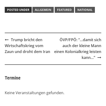
POSTED UNDER
ALLGEMEIN
FEATURED
NATIONAL
Post
Trump bricht den
ÖVP/FPÖ: “…damit sich
navigation
Wirtschaftskrieg vom
auch der kleine Mann
Zaun und droht dem Iran
einen Kolonialkrieg leisten
kann…”
Termine
Keine Veranstaltungen gefunden.