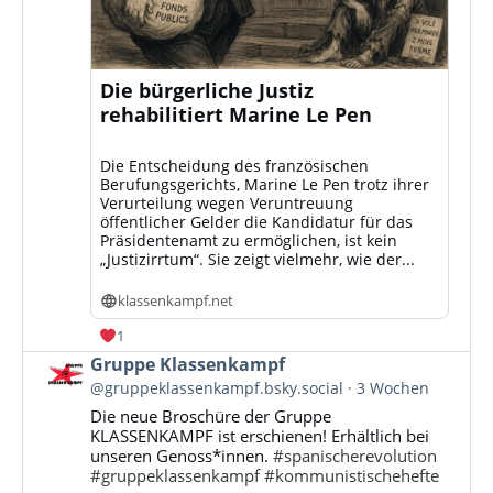
Die bürgerliche Justiz
rehabilitiert Marine Le Pen
Die Entscheidung des französischen
Berufungsgerichts, Marine Le Pen trotz ihrer
Verurteilung wegen Veruntreuung
öffentlicher Gelder die Kandidatur für das
Präsidentenamt zu ermöglichen, ist kein
„Justizirrtum“. Sie zeigt vielmehr, wie der...
klassenkampf.net
1
Beitrag
Gruppe Klassenkampf
von
@gruppeklassenkampf.bsky.social
3 Wochen
Gruppe
Die neue Broschüre der Gruppe
Klassenkampf
KLASSENKAMPF ist erschienen! Erhältlich bei
auf
unseren Genoss*innen.
#spanischerevolution
Bluesky
#gruppeklassenkampf
#kommunistischehefte