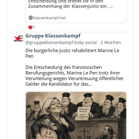
Entscheidung und ordnet sie in den
Zusammenhang der Klassenjustiz ein. …
klassenkampf.net
1
Beitrag
Gruppe Klassenkampf
von
@gruppeklassenkampf.bsky.social
2 Wochen
Gruppe
Die bürgerliche Justiz rehabilitiert Marine Le
Klassenkampf
Pen
auf
Bluesky
Die Entscheidung des französischen
ansehen
Berufungsgerichts, Marine Le Pen trotz ihrer
Verurteilung wegen Veruntreuung öffentlicher
Gelder die Kandidatur für das...