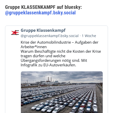
Gruppe KLASSENKAMPF auf bluesky:
@gruppeklassenkampf.bsky.social
Beitrag
Gruppe Klassenkampf
von
@gruppeklassenkampf.bsky.social
1 Woche
Gruppe
Krise der Automobilindustrie – Aufgaben der
Klassenkampf
Arbeiter*innen
auf
Warum Beschäftigte nicht die Kosten der Krise
Bluesky
tragen dürfen und welche
ansehen
Übergangsforderungen nötig sind. Mit
Infografik zu EU-Autoverkäufen.