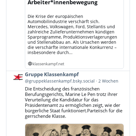
Arbeiter*innenbewegung
Die Krise der europäischen
Automobilindustrie verschärft sich.
Mercedes, Volkswagen, Ford, Stellantis und
zahlreiche Zulieferunternehmen kündigen
Sparprogramme, Produktionsverlagerungen
und Stellenabbau an. Als Ursachen werden
die verschärfte internationale Konkurrenz –
insbesondere durch...
klassenkampf.net
Beitrag
Gruppe Klassenkampf
von
@gruppeklassenkampf.bsky.social
2 Wochen
Gruppe
Die Entscheidung des französischen
Klassenkampf
Berufungsgerichts, Marine Le Pen trotz ihrer
auf
Verurteilung die Kandidatur für das
Bluesky
Präsidentenamt zu ermöglichen zeigt, wie der
ansehen
bürgerliche Staat funktioniert.Parteiisch für die
gerrschende Klasse.