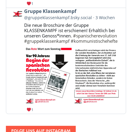
1
Beitrag
Gruppe Klassenkampf
von
@gruppeklassenkampf.bsky.social
3 Wochen
Gruppe
Die neue Broschüre der Gruppe
Klassenkampf
KLASSENKAMPF ist erschienen! Erhältlich bei
auf
unseren Genoss*innen.
#spanischerevolution
Bluesky
#gruppeklassenkampf
#kommunistischehefte
ansehen
1
FOLGE UNS AUF INSTAGRAM