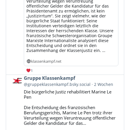
Verurteilung wegen Veruntreuung
öffentlicher Gelder die Kandidatur für das
Präsidentenamt zu ermöglichen, ist kein
„Justizirrtum“. Sie zeigt vielmehr, wie der
bürgerliche Staat funktioniert: Seine
Institutionen verteidigen letztlich die
Interessen der herrschenden Klasse. Unsere
französische Schwesterorganisation Groupe
Marxiste Internationaliste analysiert diese
Entscheidung und ordnet sie in den
Zusammenhang der Klassenjustiz ein. …
klassenkampf.net
1
Beitrag
Gruppe Klassenkampf
von
@gruppeklassenkampf.bsky.social
2 Wochen
Gruppe
Die bürgerliche Justiz rehabilitiert Marine Le
Klassenkampf
Pen
auf
Bluesky
Die Entscheidung des französischen
ansehen
Berufungsgerichts, Marine Le Pen trotz ihrer
Verurteilung wegen Veruntreuung öffentlicher
Gelder die Kandidatur für das...