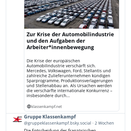
Zur Krise der Automobilindustrie
und den Aufgaben der
Arbeiter*innenbewegung
Die Krise der europäischen
Automobilindustrie verschärft sich.
Mercedes, Volkswagen, Ford, Stellantis und
zahlreiche Zulieferunternehmen kündigen
Sparprogramme, Produktionsverlagerungen
und Stellenabbau an. Als Ursachen werden
die verschärfte internationale Konkurrenz –
insbesondere durch...
klassenkampf.net
Beitrag
Gruppe Klassenkampf
von
@gruppeklassenkampf.bsky.social
2 Wochen
Gruppe
Die Entscheidung des französischen