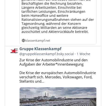
Beschäftigten die Rechnung bezahlen.
Längere Arbeitszeiten, Einschnitte bei
tariflichen Leistungen, Einschränkungen
beim Homeoffice und weitere
Rationalisierungsmaßnahmen stehen auf der
Tagesordnung, während der Konzern
gleichzeitig Milliarden an seine Aktionäre
ausschüttet und Aktienrückkäufe betreibt.
klassenkampf.net
Beitrag
Gruppe Klassenkampf
von
@gruppeklassenkampf.bsky.social
1 Woche
Gruppe
Zur Krise der Automobilindustrie und den
Klassenkampf
Aufgaben der Arbeiter*innenbewegung
auf
Bluesky
Die Krise der europäischen Automobilindustrie
ansehen
verschärft sich. Mercedes, Volkswagen, Ford,
Stellantis und...