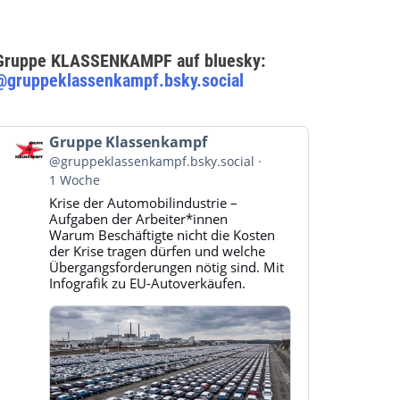
Gruppe KLASSENKAMPF auf bluesky:
@gruppeklassenkampf.bsky.social
Beitrag
Gruppe Klassenkampf
von
@gruppeklassenkampf.bsky.social
Gruppe
1 Woche
Klassenkampf
Krise der Automobilindustrie –
auf
Aufgaben der Arbeiter*innen
Bluesky
Warum Beschäftigte nicht die Kosten
ansehen
der Krise tragen dürfen und welche
Übergangsforderungen nötig sind. Mit
Infografik zu EU-Autoverkäufen.