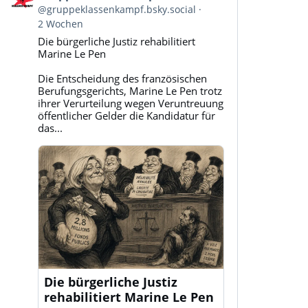
von
@gruppeklassenkampf.bsky.social
Gruppe
2 Wochen
Klassenkampf
Die bürgerliche Justiz rehabilitiert
auf
Marine Le Pen
Bluesky
ansehen
Die Entscheidung des französischen
Berufungsgerichts, Marine Le Pen trotz
ihrer Verurteilung wegen Veruntreuung
öffentlicher Gelder die Kandidatur für
das...
Die bürgerliche Justiz
rehabilitiert Marine Le Pen