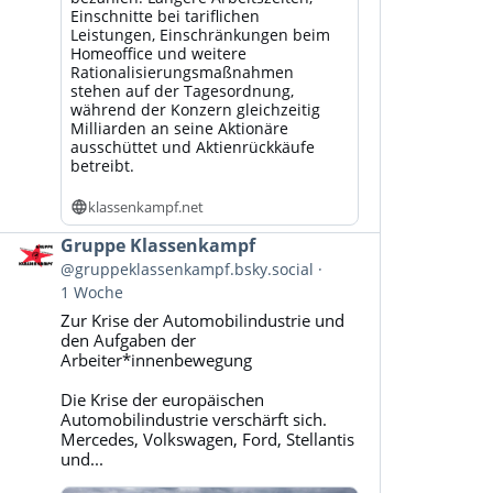
Einschnitte bei tariflichen
Leistungen, Einschränkungen beim
Homeoffice und weitere
Rationalisierungsmaßnahmen
stehen auf der Tagesordnung,
während der Konzern gleichzeitig
Milliarden an seine Aktionäre
ausschüttet und Aktienrückkäufe
betreibt.
klassenkampf.net
Beitrag
Gruppe Klassenkampf
von
@gruppeklassenkampf.bsky.social
Gruppe
1 Woche
Klassenkampf
Zur Krise der Automobilindustrie und
auf
den Aufgaben der
Bluesky
Arbeiter*innenbewegung
ansehen
Die Krise der europäischen
Automobilindustrie verschärft sich.
Mercedes, Volkswagen, Ford, Stellantis
und...