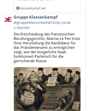
klassenkampf.net
Beitrag
Gruppe Klassenkampf
von
@gruppeklassenkampf.bsky.social
Gruppe
2 Wochen
Klassenkampf
Die Entscheidung des französischen
auf
Berufungsgerichts, Marine Le Pen trotz
Bluesky
ihrer Verurteilung die Kandidatur für
ansehen
das Präsidentenamt zu ermöglichen
zeigt, wie der bürgerliche Staat
funktioniert.Parteiisch für die
gerrschende Klasse.