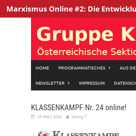
Marxismus Online #2: Die Entwicklun
Skip
to
content
HOME
PROGRAMMATISCHES
AUS DE
NEWSLETTER
IMPRESSUM
DATENSC
KLASSENKAMPF Nr. 24 online!
10. März 2016
Georg T.