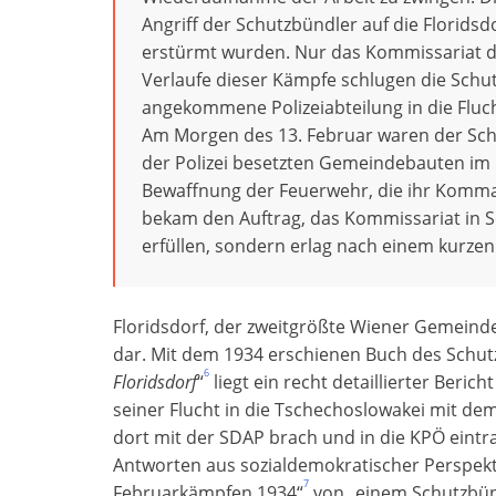
Angriff der Schutzbündler auf die Florids
erstürmt wurden. Nur das Kommissariat d
Verlaufe dieser Kämpfe schlugen die Schu
angekommene Polizeiabteilung in die Fluc
Am Morgen des 13. Februar waren der Sch
der Polizei besetzten Gemeindebauten im 
Bewaffnung der Feuerwehr, die ihr Komman
bekam den Auftrag, das Kommissariat in S
erfüllen, sondern erlag nach einem kurze
Floridsdorf, der zweitgrößte Wiener Gemeinde
dar. Mit dem 1934 erschienen Buch des Schut
6
Floridsdorf
“
liegt ein recht detaillierter Ber
seiner Flucht in die Tschechoslowakei mit de
dort mit der SDAP brach und in die KPÖ eintr
Antworten aus sozialdemokratischer Perspekti
7
Februarkämpfen 1934“
von „einem Schutzbünd