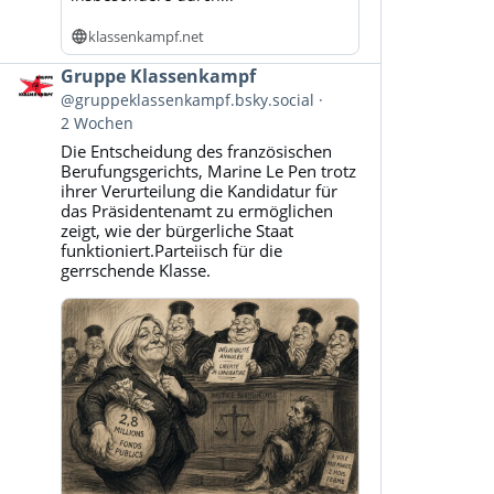
klassenkampf.net
Beitrag
Gruppe Klassenkampf
von
@gruppeklassenkampf.bsky.social
Gruppe
2 Wochen
Klassenkampf
Die Entscheidung des französischen
auf
Berufungsgerichts, Marine Le Pen trotz
Bluesky
ihrer Verurteilung die Kandidatur für
ansehen
das Präsidentenamt zu ermöglichen
zeigt, wie der bürgerliche Staat
funktioniert.Parteiisch für die
gerrschende Klasse.