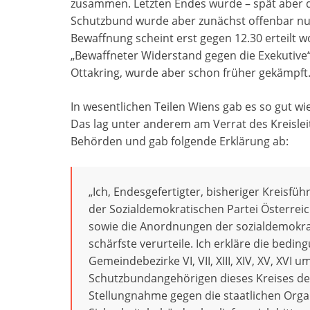
zusammen. Letzten Endes wurde – spät aber do
Schutzbund wurde aber zunächst offenbar nur 
Bewaffnung scheint erst gegen 12.30 erteilt w
„Bewaffneter Widerstand gegen die Exekutive
Ottakring, wurde aber schon früher gekämpft
In wesentlichen Teilen Wiens gab es so gut w
Das lag unter anderem am Verrat des Kreisleit
Behörden und gab folgende Erklärung ab:
„Ich, Endesgefertigter, bisheriger Kreisfüh
der Sozialdemokratischen Partei Österrei
sowie die Anordnungen der sozialdemokrati
schärfste verurteile. Ich erkläre die bedi
Gemeindebezirke VI, VII, XIII, XIV, XV, XVI
Schutzbundangehörigen dieses Kreises den
Stellungnahme gegen die staatlichen Orga