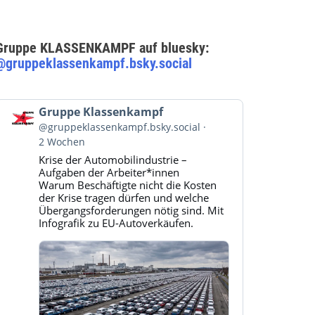
Gruppe KLASSENKAMPF auf bluesky:
@gruppeklassenkampf.bsky.social
Beitrag
Gruppe Klassenkampf
von
@gruppeklassenkampf.bsky.social
Gruppe
2 Wochen
Klassenkampf
Krise der Automobilindustrie –
auf
Aufgaben der Arbeiter*innen
Bluesky
Warum Beschäftigte nicht die Kosten
ansehen
der Krise tragen dürfen und welche
Übergangsforderungen nötig sind. Mit
Infografik zu EU-Autoverkäufen.