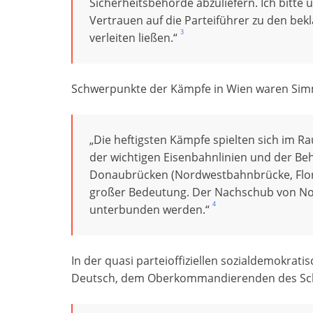
Sicherheitsbehörde abzuliefern. Ich bitte 
Vertrauen auf die Parteiführer zu den be
3
verleiten ließen.“
Schwerpunkte der Kämpfe in Wien waren Simme
„Die heftigsten Kämpfe spielten sich im Ra
der wichtigen Eisenbahnlinien und der Be
Donaubrücken (Nordwestbahnbrücke, Flor
großer Bedeutung. Der Nachschub von No
4
unterbunden werden.“
In der quasi parteioffiziellen sozialdemokrat
Deutsch, dem Oberkommandierenden des Schu