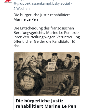
von
@gruppeklassenkampf.bsky.social
Gruppe
2 Wochen
Klassenkampf
Die bürgerliche Justiz rehabilitiert
auf
Marine Le Pen
Bluesky
ansehen
Die Entscheidung des französischen
Berufungsgerichts, Marine Le Pen trotz
ihrer Verurteilung wegen Veruntreuung
öffentlicher Gelder die Kandidatur für
das...
Die bürgerliche Justiz
rehabilitiert Marine Le Pen