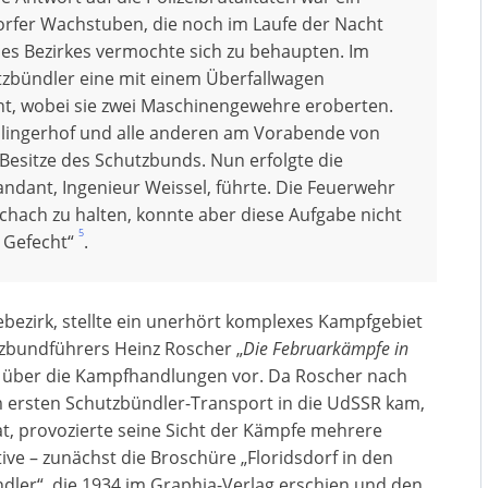
dorfer Wachstuben, die noch im Laufe der Nacht
es Bezirkes vermochte sich zu behaupten. Im
tzbündler eine mit einem Überfallwagen
ht, wobei sie zwei Maschinengewehre eroberten.
lingerhof und alle anderen am Vorabende von
Besitze des Schutzbunds. Nun erfolgte die
dant, Ingenieur Weissel, führte. Die Feuerwehr
chach zu halten, konnte aber diese Aufgabe nicht
5
n Gefecht“
.
bezirk, stellte ein unerhört komplexes Kampfgebiet
zbundführers Heinz Roscher „
Die Februarkämpfe in
icht über die Kampfhandlungen vor. Da Roscher nach
m ersten Schutzbündler-Transport in die UdSSR kam,
at, provozierte seine Sicht der Kämpfe mehrere
ve – zunächst die Broschüre „Floridsdorf in den
ler“, die 1934 im Graphia-Verlag erschien und den