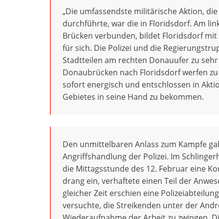
„Die umfassendste militärische Aktion, d
durchführte, war die in Floridsdorf. Am l
Brücken verbunden, bildet Floridsdorf mi
für sich. Die Polizei und die Regierungst
Stadtteilen am rechten Donauufer zu sehr
Donaubrücken nach Floridsdorf werfen zu
sofort energisch und entschlossen in Aktio
Gebietes in seine Hand zu bekommen.
Den unmittelbaren Anlass zum Kampfe gab f
Angriffshandlung der Polizei. Im Schling
die Mittagsstunde des 12. Februar eine Kon
drang ein, verhaftete einen Teil der Anwe
gleicher Zeit erschien eine Polizeiabteil
versuchte, die Streikenden unter der And
Wiederaufnahme der Arbeit zu zwingen. Die