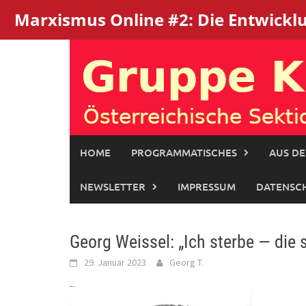
Marxismus Online #2: Die Entwicklun
Skip
to
content
HOME
PROGRAMMATISCHES
AUS DE
NEWSLETTER
IMPRESSUM
DATENSC
Georg Weissel: „Ich sterbe — die s
29. Januar 2023
Georg T.