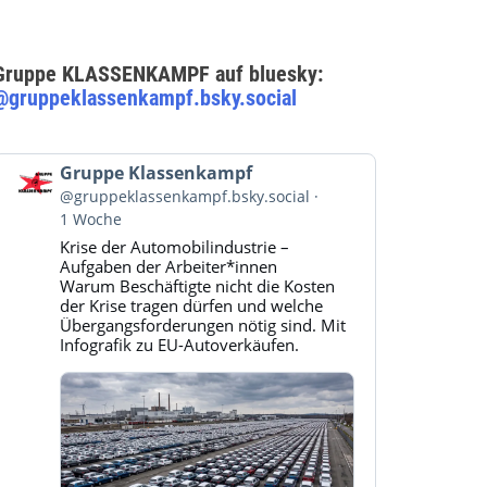
Gruppe KLASSENKAMPF auf bluesky:
@gruppeklassenkampf.bsky.social
Beitrag
Gruppe Klassenkampf
von
@gruppeklassenkampf.bsky.social
Gruppe
1 Woche
Klassenkampf
Krise der Automobilindustrie –
auf
Aufgaben der Arbeiter*innen
Bluesky
Warum Beschäftigte nicht die Kosten
ansehen
der Krise tragen dürfen und welche
Übergangsforderungen nötig sind. Mit
Infografik zu EU-Autoverkäufen.