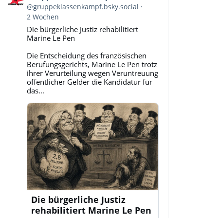
von
@gruppeklassenkampf.bsky.social
Gruppe
2 Wochen
Klassenkampf
Die bürgerliche Justiz rehabilitiert
auf
Marine Le Pen
Bluesky
ansehen
Die Entscheidung des französischen
Berufungsgerichts, Marine Le Pen trotz
ihrer Verurteilung wegen Veruntreuung
öffentlicher Gelder die Kandidatur für
das...
Die bürgerliche Justiz
rehabilitiert Marine Le Pen