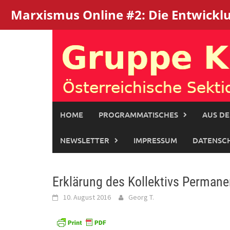
Marxismus Online #2: Die Entwicklun
Skip
to
content
HOME
PROGRAMMATISCHES
AUS DE
NEWSLETTER
IMPRESSUM
DATENSC
Erklärung des Kollektivs Permane
10. August 2016
Georg T.