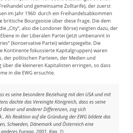
reihandel und gemeinsame Zolltarife), der zuerst
esen im Jahr 1960 durch ein Freihandelsabkommen
ie britische Bourgeoisie über diese Frage. Die dem
 „City“, also die Londoner Börse) neigten dazu, der
 Ebene in der Liberalen Partei (jetzt umbenannt in
es“ (konservative Partei) widerspiegelte. Die
 Kontinente fokussierte Kapitalgruppen) waren
, der politischen Parteien, der Medien und
 über die kleineren Kapitalisten erringen, so dass
hme in die EWG ersuchte.
ass es seine besondere Beziehung mit den USA und mit
s dachte das Vereinigte Königreich, dass es seine
 dieser und anderer Differenzen, zog sich
.. Als Reaktion auf die Gründung der EWG bildete das
gen, Schweden, Dänemark und Österreich eine
n anderes Europa, 2001, Kap. 1)