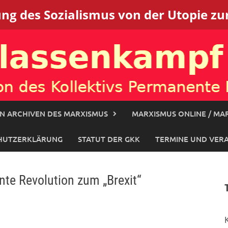
g des Sozialismus von der Utopie zur
N ARCHIVEN DES MARXISMUS
MARXISMUS ONLINE / MAR
HUTZERKLÄRUNG
STATUT DER GKK
TERMINE UND VER
nte Revolution zum „Brexit“