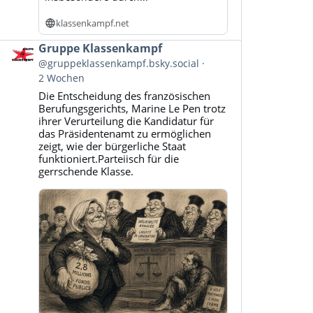
klassenkampf.net
Beitrag
Gruppe Klassenkampf
von
@gruppeklassenkampf.bsky.social
Gruppe
2 Wochen
Klassenkampf
Die Entscheidung des französischen
auf
Berufungsgerichts, Marine Le Pen trotz
Bluesky
ihrer Verurteilung die Kandidatur für
ansehen
das Präsidentenamt zu ermöglichen
zeigt, wie der bürgerliche Staat
funktioniert.Parteiisch für die
gerrschende Klasse.