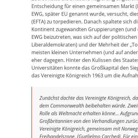
Entscheidung für einen gemeinsamen Markt (F
EWG, später EU genannt wurde, versucht, di
(EFTA) zu torpedieren. Danach spaltete sich d
Kontinent zugewandten Gruppierungen (und die
EWG beizutreten, was sich auf der politischen
Liberaldemokraten) und der Mehrheit der „Tori
meisten kleinen Unternehmen (und auf andere
eher dagegen. Hinter den Kulissen des Staates
Universitäten konnte das Großkapital den Sieg
das Vereinigte Königreich 1963 um die Aufna
Zunächst dachte das Vereinigte Königreich, d
dem Commonwealth beibehalten würde. Zweiten
Rolle als Weltmacht erhalten könne… Aufgrund
Großbritannien von den Verhandlungen zurück
Vereinigte Königreich, gemeinsam mit Norwe
Freihandelszone. (Guglielmo Carchedi, Für ei