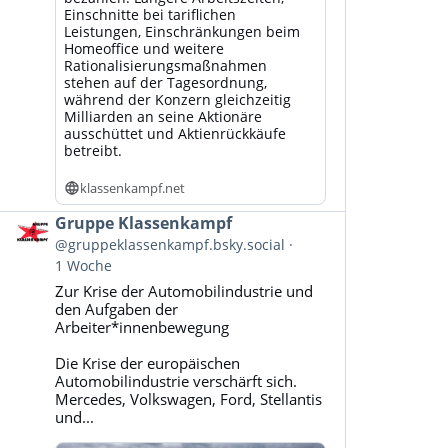
Einschnitte bei tariflichen
Leistungen, Einschränkungen beim
Homeoffice und weitere
Rationalisierungsmaßnahmen
stehen auf der Tagesordnung,
während der Konzern gleichzeitig
Milliarden an seine Aktionäre
ausschüttet und Aktienrückkäufe
betreibt.
klassenkampf.net
Beitrag
Gruppe Klassenkampf
von
@gruppeklassenkampf.bsky.social
Gruppe
1 Woche
Klassenkampf
Zur Krise der Automobilindustrie und
auf
den Aufgaben der
Bluesky
Arbeiter*innenbewegung
ansehen
Die Krise der europäischen
Automobilindustrie verschärft sich.
Mercedes, Volkswagen, Ford, Stellantis
und...