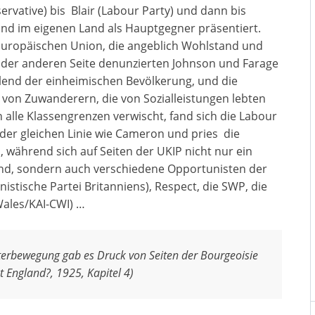
rvative) bis Blair (Labour Party) und dann bis
ind im eigenen Land als Hauptgegner präsentiert.
 Europäischen Union, die angeblich Wohlstand und
f der anderen Seite denunzierten Johnson und Farage
Elend der einheimischen Bevölkerung, und die
von Zuwanderern, die von Sozialleistungen lebten
 alle Klassengrenzen verwischt, fand sich die Labour
f der gleichen Linie wie Cameron und pries die
während sich auf Seiten der UKIP nicht nur ein
fand, sondern auch verschiedene Opportunisten der
tische Partei Britanniens), Respect, die SWP, die
Wales/KAI-CWI) …
iterbewegung gab es Druck von Seiten der Bourgeoisie
t England?, 1925, Kapitel 4)