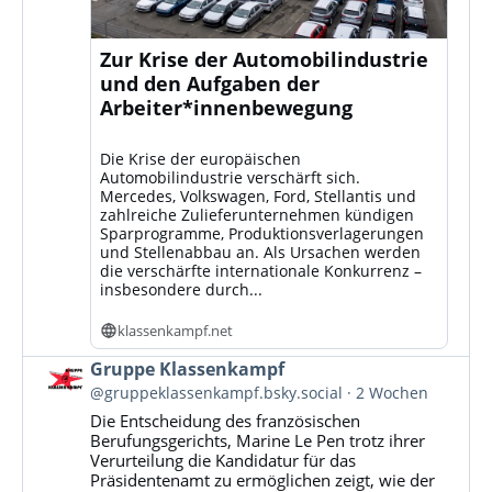
Zur Krise der Automobilindustrie
und den Aufgaben der
Arbeiter*innenbewegung
Die Krise der europäischen
Automobilindustrie verschärft sich.
Mercedes, Volkswagen, Ford, Stellantis und
zahlreiche Zulieferunternehmen kündigen
Sparprogramme, Produktionsverlagerungen
und Stellenabbau an. Als Ursachen werden
die verschärfte internationale Konkurrenz –
insbesondere durch...
klassenkampf.net
Beitrag
Gruppe Klassenkampf
von
@gruppeklassenkampf.bsky.social
2 Wochen
Gruppe
Die Entscheidung des französischen
Klassenkampf
Berufungsgerichts, Marine Le Pen trotz ihrer
auf
Verurteilung die Kandidatur für das
Bluesky
Präsidentenamt zu ermöglichen zeigt, wie der