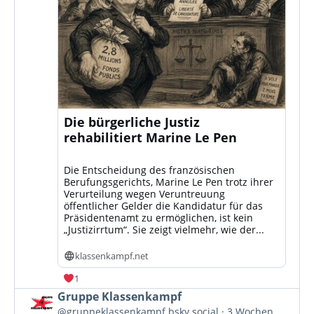
Die bürgerliche Justiz
rehabilitiert Marine Le Pen
Die Entscheidung des französischen
Berufungsgerichts, Marine Le Pen trotz ihrer
Verurteilung wegen Veruntreuung
öffentlicher Gelder die Kandidatur für das
Präsidentenamt zu ermöglichen, ist kein
„Justizirrtum“. Sie zeigt vielmehr, wie der...
klassenkampf.net
1
Beitrag
Gruppe Klassenkampf
von
@gruppeklassenkampf.bsky.social
3 Wochen