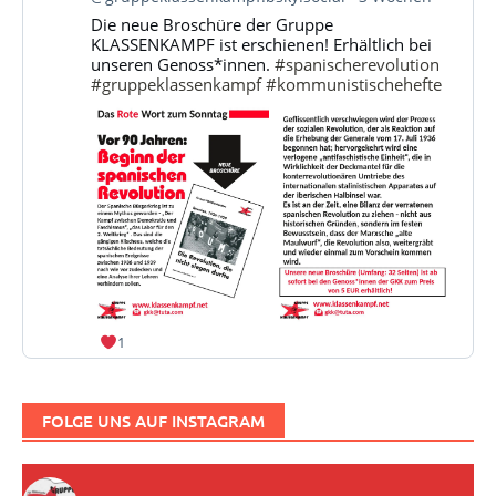
Gruppe
Die neue Broschüre der Gruppe
Klassenkampf
KLASSENKAMPF ist erschienen! Erhältlich bei
auf
unseren Genoss*innen.
#spanischerevolution
Bluesky
#gruppeklassenkampf
#kommunistischehefte
ansehen
1
FOLGE UNS AUF INSTAGRAM