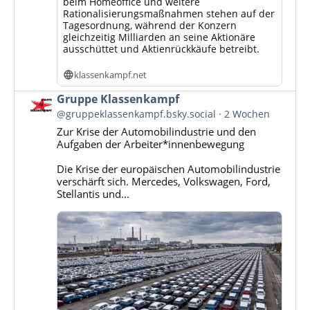
beim Homeoffice und weitere
Rationalisierungsmaßnahmen stehen auf der
Tagesordnung, während der Konzern
gleichzeitig Milliarden an seine Aktionäre
ausschüttet und Aktienrückkäufe betreibt.
klassenkampf.net
Beitrag
Gruppe Klassenkampf
von
@gruppeklassenkampf.bsky.social
2 Wochen
Gruppe
Zur Krise der Automobilindustrie und den
Klassenkampf
Aufgaben der Arbeiter*innenbewegung
auf
Bluesky
Die Krise der europäischen Automobilindustrie
ansehen
verschärft sich. Mercedes, Volkswagen, Ford,
Stellantis und...