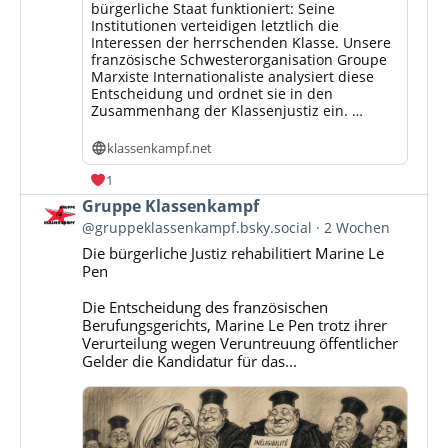
bürgerliche Staat funktioniert: Seine
Institutionen verteidigen letztlich die
Interessen der herrschenden Klasse. Unsere
französische Schwesterorganisation Groupe
Marxiste Internationaliste analysiert diese
Entscheidung und ordnet sie in den
Zusammenhang der Klassenjustiz ein. …
klassenkampf.net
1
Beitrag
Gruppe Klassenkampf
von
@gruppeklassenkampf.bsky.social
2 Wochen
Gruppe
Die bürgerliche Justiz rehabilitiert Marine Le
Klassenkampf
Pen
auf
Bluesky
Die Entscheidung des französischen
ansehen
Berufungsgerichts, Marine Le Pen trotz ihrer
Verurteilung wegen Veruntreuung öffentlicher
Gelder die Kandidatur für das...