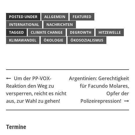
POSTED UNDER
ALLGEMEIN
FEATURED
INTERNATIONAL
NACHRICHTEN
TAGGED
CLIMATE CHANGE
DEGROWTH
HITZEWELLE
KLIMAWANDEL
ÖKOLOGIE
ÖKOSOZIALISMUS
Post
Um der PP-VOX-
Argentinien: Gerechtigkeit
navigation
Reaktion den Weg zu
für Facundo Molares,
versperren, reicht es nicht
Opfer der
aus, zur Wahl zu gehen!
Polizeirepression!
Termine