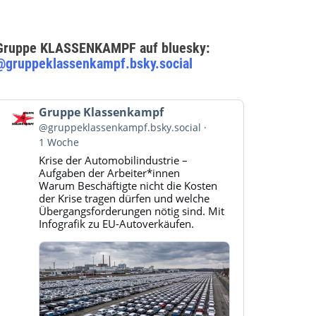
Gruppe KLASSENKAMPF auf bluesky:
@gruppeklassenkampf.bsky.social
Beitrag
Gruppe Klassenkampf
von
@gruppeklassenkampf.bsky.social
Gruppe
1 Woche
Klassenkampf
Krise der Automobilindustrie –
auf
Aufgaben der Arbeiter*innen
Bluesky
Warum Beschäftigte nicht die Kosten
ansehen
der Krise tragen dürfen und welche
Übergangsforderungen nötig sind. Mit
Infografik zu EU-Autoverkäufen.