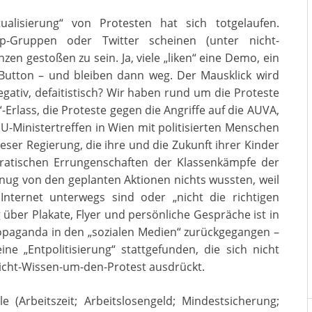
tualisierung“ von Protesten hat sich totgelaufen.
p-Gruppen oder Twitter scheinen (unter nicht-
en gestoßen zu sein. Ja, viele „liken“ eine Demo, ein
Button – und bleiben dann weg. Der Mausklick wird
egativ, defaitistisch? Wir haben rund um die Proteste
Erlass, die Proteste gegen die Angriffe auf die AUVA,
-Ministertreffen in Wien mit politisierten Menschen
ieser Regierung, die ihre und die Zukunft ihrer Kinder
kratischen Errungenschaften der Klassenkämpfe der
enug von den geplanten Aktionen nichts wussten, weil
Internet unterwegs sind oder „nicht die richtigen
über Plakate, Flyer und persönliche Gespräche ist in
ropaganda in den „sozialen Medien“ zurückgegangen –
ne „Entpolitisierung“ stattgefunden, die sich nicht
Nicht-Wissen-um-den-Protest ausdrückt.
e (Arbeitszeit; Arbeitslosengeld; Mindestsicherung;