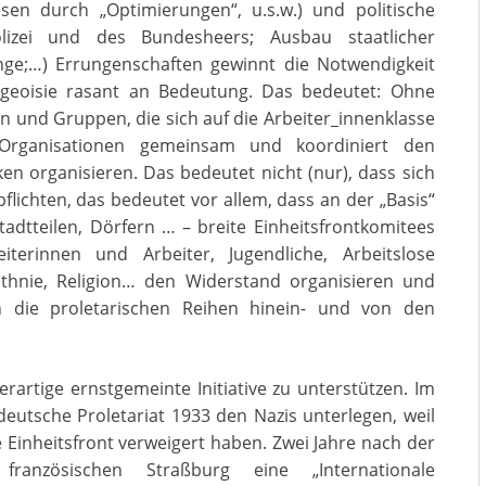
en durch „Optimierungen“, u.s.w.) und politische
olizei und des Bundesheers; Ausbau staatlicher
nge;…) Errungenschaften gewinnt die Notwendigkeit
eoisie rasant an Bedeutung. Das bedeutet: Ohne
 und Gruppen, die sich auf die Arbeiter_innenklasse
 Organisationen gemeinsam und koordiniert den
en organisieren. Das bedeutet nicht (nur), dass sich
chten, das bedeutet vor allem, dass an der „Basis“
Stadtteilen, Dörfern … – breite Einheitsfrontkomitees
erinnen und Arbeiter, Jugendliche, Arbeitslose
Ethnie, Religion… den Widerstand organisieren und
in die proletarischen Reihen hinein- und von den
artige ernstgemeinte Initiative zu unterstützen. Im
eutsche Proletariat 1933 den Nazis unterlegen, weil
Einheitsfront verweigert haben. Zwei Jahre nach der
anzösischen Straßburg eine „Internationale