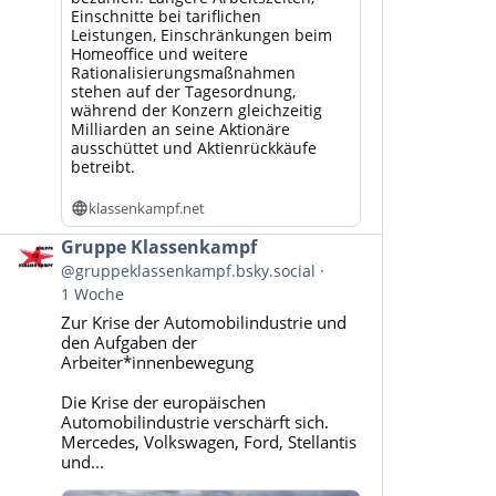
Einschnitte bei tariflichen
Leistungen, Einschränkungen beim
Homeoffice und weitere
Rationalisierungsmaßnahmen
stehen auf der Tagesordnung,
während der Konzern gleichzeitig
Milliarden an seine Aktionäre
ausschüttet und Aktienrückkäufe
betreibt.
klassenkampf.net
Beitrag
Gruppe Klassenkampf
von
@gruppeklassenkampf.bsky.social
Gruppe
1 Woche
Klassenkampf
Zur Krise der Automobilindustrie und
auf
den Aufgaben der
Bluesky
Arbeiter*innenbewegung
ansehen
Die Krise der europäischen
Automobilindustrie verschärft sich.
Mercedes, Volkswagen, Ford, Stellantis
und...