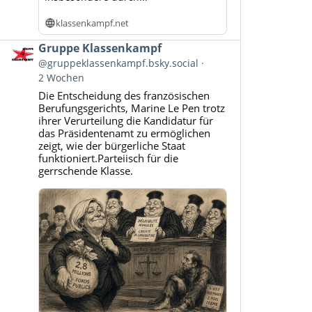
klassenkampf.net
Beitrag
Gruppe Klassenkampf
von
@gruppeklassenkampf.bsky.social
Gruppe
2 Wochen
Klassenkampf
Die Entscheidung des französischen
auf
Berufungsgerichts, Marine Le Pen trotz
Bluesky
ihrer Verurteilung die Kandidatur für
ansehen
das Präsidentenamt zu ermöglichen
zeigt, wie der bürgerliche Staat
funktioniert.Parteiisch für die
gerrschende Klasse.