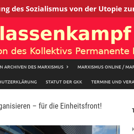
g des Sozialismus von der Utopie zur
N ARCHIVEN DES MARXISMUS
MARXISMUS ONLINE / MAR
HUTZERKLÄRUNG
STATUT DER GKK
TERMINE UND VER
isieren – für die Einheitsfront!