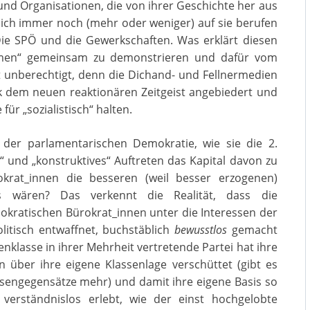
und Organisationen, die von ihrer Geschichte her aus
ich immer noch (mehr oder weniger) auf sie berufen
ie SPÖ und die Gewerkschaften. Was erklärt diesen
remen“ gemeinsam zu demonstrieren und dafür vom
t unberechtigt, denn die Dichand- und Fellnermedien
 dem neuen reaktionären Zeitgeist angebiedert und
 für „sozialistisch“ halten.
 der parlamentarischen Demokratie, wie sie die 2.
s“ und „konstruktives“ Auftreten das Kapital davon zu
okrat_innen die besseren (weil besser erzogenen)
es wären? Das verkennt die Realität, dass die
kratischen Bürokrat_innen unter die Interessen der
itisch entwaffnet, buchstäblich
bewusstlos
gemacht
enklasse in ihrer Mehrheit vertretende Partei hat ihre
über ihre eigene Klassenlage verschüttet (gibt es
assengegensätze mehr) und damit ihre eigene Basis so
verständnislos erlebt, wie der einst hochgelobte