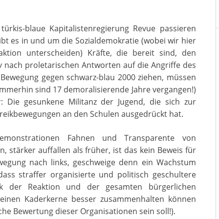
ürkis-blaue Kapitalistenregierung Revue passieren
gibt es in und um die Sozialdemokratie (wobei wir hier
ktion unterscheiden) Kräfte, die bereit sind, den
tiv nach proletarischen Antworten auf die Angriffe des
r Bewegung gegen schwarz-blau 2000 ziehen, müssen
 (immerhin sind 17 demoralisierende Jahre vergangen!)
r: Die gesunkene Militanz der Jugend, die sich zur
treikbewegungen an den Schulen ausgedrückt hat.
monstrationen Fahnen und Transparente von
, stärker auffallen als früher, ist das kein Beweis für
wegung nach links, geschweige denn ein Wachstum
ass straffer organisierte und politisch geschultere
k der Reaktion und der gesamten bürgerlichen
 kleinen Kaderkerne besser zusammenhalten können
e Bewertung dieser Organisationen sein soll!).