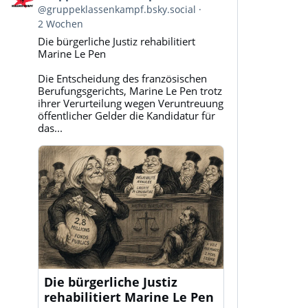
von
@gruppeklassenkampf.bsky.social
Gruppe
2 Wochen
Klassenkampf
Die bürgerliche Justiz rehabilitiert
auf
Marine Le Pen
Bluesky
ansehen
Die Entscheidung des französischen
Berufungsgerichts, Marine Le Pen trotz
ihrer Verurteilung wegen Veruntreuung
öffentlicher Gelder die Kandidatur für
das...
Die bürgerliche Justiz
rehabilitiert Marine Le Pen