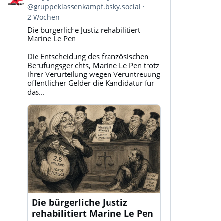
von
@gruppeklassenkampf.bsky.social
Gruppe
2 Wochen
Klassenkampf
Die bürgerliche Justiz rehabilitiert
auf
Marine Le Pen
Bluesky
ansehen
Die Entscheidung des französischen
Berufungsgerichts, Marine Le Pen trotz
ihrer Verurteilung wegen Veruntreuung
öffentlicher Gelder die Kandidatur für
das...
Die bürgerliche Justiz
rehabilitiert Marine Le Pen