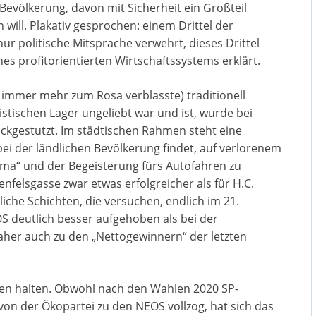
r Bevölkerung, davon mit Sicherheit ein Großteil
will. Plakativ gesprochen: einem Drittel der
ur politische Mitsprache verwehrt, dieses Drittel
nes profitorientierten Wirtschaftssystems erklärt.
t immer mehr zum Rosa verblasste) traditionell
stischen Lager ungeliebt war und ist, wurde bei
ückgestutzt. Im städtischen Rahmen steht eine
 bei der ländlichen Bevölkerung findet, auf verlorenem
ema“ und der Begeisterung fürs Autofahren zu
enfelsgasse zwar etwas erfolgreicher als für H.C.
liche Schichten, die versuchen, endlich im 21.
 deutlich besser aufgehoben als bei der
aher auch zu den „Nettogewinnern“ der letzten
Wien halten. Obwohl nach den Wahlen 2020 SP-
on der Ökopartei zu den NEOS vollzog, hat sich das