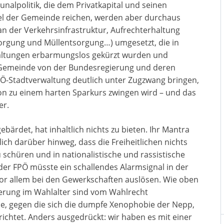
nalpolitik, die dem Privatkapital und seinen
ttel der Gemeinde reichen, werden aber durchaus
 der Verkehrsinfrastruktur, Aufrechterhaltung
sorgung und Müllentsorgung…) umgesetzt, die in
altungen erbarmungslos gekürzt wurden und
 Gemeinde von der Bundesregierung und deren
Ö-Stadtverwaltung deutlich unter Zugzwang bringen,
tion zu einem harten Sparkurs zwingen wird – und das
er.
ebärdet, hat inhaltlich nichts zu bieten. Ihr Mantra
ich darüber hinweg, dass die Freiheitlichen nichts
 schüren und in nationalistische und rassistische
 der FPÖ müsste ein schallendes Alarmsignal in der
or allem bei den Gewerkschaften auslösen. Wie oben
kerung im Wahlalter sind vom Wahlrecht
pe, gegen die sich die dumpfe Xenophobie der Nepp,
 richtet. Anders ausgedrückt: wir haben es mit einer