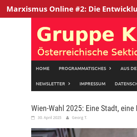
Marxismus Online #2: Die Entwicklun
Skip
to
content
HOME
PROGRAMMATISCHES
AUS DE
NEWSLETTER
IMPRESSUM
DATENSC
Wien-Wahl 2025: Eine Stadt, eine
30. April 2025
Georg T.