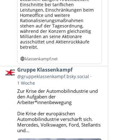
Einschnitte bei tariflichen
Leistungen, Einschränkungen beim
Homeoffice und weitere
Rationalisierungsmaßnahmen
stehen auf der Tagesordnung,
während der Konzern gleichzeitig
Milliarden an seine Aktionäre
ausschüttet und Aktienrückkäufe
betreibt.
klassenkampf.net
Beitrag
Gruppe Klassenkampf
von
@gruppeklassenkampf.bsky.social
Gruppe
1 Woche
Klassenkampf
Zur Krise der Automobilindustrie und
auf
den Aufgaben der
Bluesky
Arbeiter*innenbewegung
ansehen
Die Krise der europäischen
Automobilindustrie verschärft sich.
Mercedes, Volkswagen, Ford, Stellantis
und...