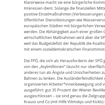
Klarerweise macht sie eine bürgerliche Kommu
Interessen dient. Solange die finanziellen Mi
positive Einzelmaßnahmen (Verbesserungen an
öffentlicher Dienstleistungen wie Wasserver
europäischen Städten mit bürgerlichen Verw
werden. Die Abhängigkeit auch einer großen
wirtschaftlichen Maßnahmen wird aber die SP
weil das Budgetdefizit der Republik die Koali
mit einem sozialdemokratischen Finanzminist
Die FPÖ, die sich als Herausforderin der SPÖ g
von den „Asylmillionen“ täuscht nur oberflächl
anderes tun als Ängste und Unsicherheiten zu
Bahnen zu lenken. Die Ausländerfeindlichkeit
organisierten Arbeiter*innenbewegung und v
ausgeführt: gut 35 Prozent der Wiener Bevöl
ausgeschlossen – sie sind genau die Zielgrup
Krauss und Co (mit Hilfe Vilimskys und Kickls)