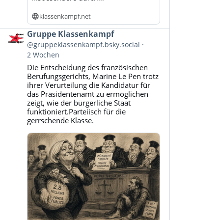
klassenkampf.net
Beitrag
Gruppe Klassenkampf
von
@gruppeklassenkampf.bsky.social
Gruppe
2 Wochen
Klassenkampf
Die Entscheidung des französischen
auf
Berufungsgerichts, Marine Le Pen trotz
Bluesky
ihrer Verurteilung die Kandidatur für
ansehen
das Präsidentenamt zu ermöglichen
zeigt, wie der bürgerliche Staat
funktioniert.Parteiisch für die
gerrschende Klasse.