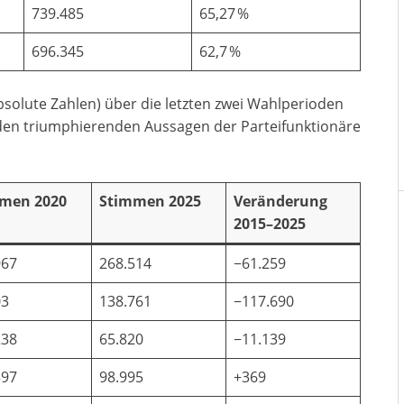
739.485
65,27 %
696.345
62,7 %
olute Zahlen) über die letzten zwei Wahlperioden
on den triumphierenden Aussagen der Parteifunktionäre
men 2020
Stimmen 2025
Veränderung
2015–2025
967
268.514
−61.259
03
138.761
−117.690
238
65.820
−11.139
397
98.995
+369