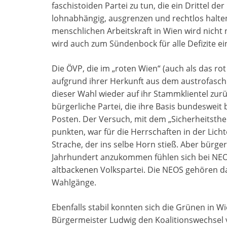
faschistoiden Partei zu tun, die ein Drittel de
lohnabhängig, ausgrenzen und rechtlos halten 
menschlichen Arbeitskraft in Wien wird nicht n
wird auch zum Sündenbock für alle Defizite ei
Die ÖVP, die im „roten Wien“ (auch als das ro
aufgrund ihrer Herkunft aus dem austrofaschi
dieser Wahl wieder auf ihr Stammklientel zur
bürgerliche Partei, die ihre Basis bundesweit
Posten. Der Versuch, mit dem „Sicherheitsth
punkten, war für die Herrschaften in der Licht
Strache, der ins selbe Horn stieß. Aber bürger
Jahrhundert anzukommen fühlen sich bei NEOS
altbackenen Volkspartei. Die NEOS gehören d
Wahlgänge.
Ebenfalls stabil konnten sich die Grünen in 
Bürgermeister Ludwig den Koalitionswechsel v