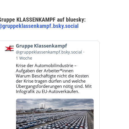
Gruppe KLASSENKAMPF auf bluesky:
@gruppeklassenkampf.bsky.social
Beitrag
Gruppe Klassenkampf
von
@gruppeklassenkampf.bsky.social
Gruppe
1 Woche
Klassenkampf
Krise der Automobilindustrie –
auf
Aufgaben der Arbeiter*innen
Bluesky
Warum Beschäftigte nicht die Kosten
ansehen
der Krise tragen dürfen und welche
Übergangsforderungen nötig sind. Mit
Infografik zu EU-Autoverkäufen.