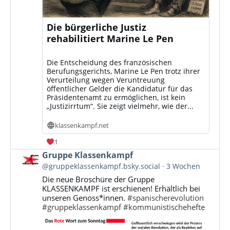
Die bürgerliche Justiz
rehabilitiert Marine Le Pen
Die Entscheidung des französischen
Berufungsgerichts, Marine Le Pen trotz ihrer
Verurteilung wegen Veruntreuung
öffentlicher Gelder die Kandidatur für das
Präsidentenamt zu ermöglichen, ist kein
„Justizirrtum“. Sie zeigt vielmehr, wie der...
klassenkampf.net
1
Beitrag
Gruppe Klassenkampf
von
@gruppeklassenkampf.bsky.social
3 Wochen
Gruppe
Die neue Broschüre der Gruppe
Klassenkampf
KLASSENKAMPF ist erschienen! Erhältlich bei
auf
unseren Genoss*innen.
#spanischerevolution
Bluesky
#gruppeklassenkampf
#kommunistischehefte
ansehen