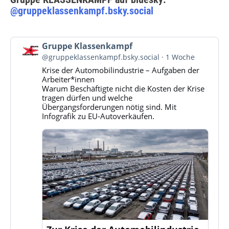
@gruppeklassenkampf.bsky.social
Beitrag
Gruppe Klassenkampf
von
@gruppeklassenkampf.bsky.social
1 Woche
Gruppe
Krise der Automobilindustrie – Aufgaben der
Klassenkampf
Arbeiter*innen
auf
Warum Beschäftigte nicht die Kosten der Krise
Bluesky
tragen dürfen und welche
ansehen
Übergangsforderungen nötig sind. Mit
Infografik zu EU-Autoverkäufen.