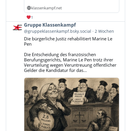
klassenkampf.net
1
Beitrag
Gruppe Klassenkampf
von
@gruppeklassenkampf.bsky.social
2 Wochen
Gruppe
Die bürgerliche Justiz rehabilitiert Marine Le
Klassenkampf
Pen
auf
Bluesky
Die Entscheidung des französischen
ansehen
Berufungsgerichts, Marine Le Pen trotz ihrer
Verurteilung wegen Veruntreuung öffentlicher
Gelder die Kandidatur für das...