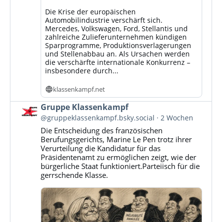
Die Krise der europäischen
Automobilindustrie verschärft sich.
Mercedes, Volkswagen, Ford, Stellantis und
zahlreiche Zulieferunternehmen kündigen
Sparprogramme, Produktionsverlagerungen
und Stellenabbau an. Als Ursachen werden
die verschärfte internationale Konkurrenz –
insbesondere durch...
klassenkampf.net
Beitrag
Gruppe Klassenkampf
von
@gruppeklassenkampf.bsky.social
2 Wochen
Gruppe
Die Entscheidung des französischen
Klassenkampf
Berufungsgerichts, Marine Le Pen trotz ihrer
auf
Verurteilung die Kandidatur für das
Bluesky
Präsidentenamt zu ermöglichen zeigt, wie der
ansehen
bürgerliche Staat funktioniert.Parteiisch für die
gerrschende Klasse.