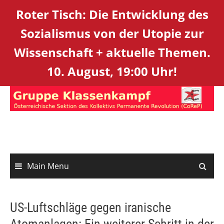
Roter Tisch: Die Entwicklung des
Sozialismus von der Utopie zur
Wissenschaft + aktuelle Themen.
10. August, 19:00 Uhr!
Skip
to
content
Main Menu
US-Luftschläge gegen iranische