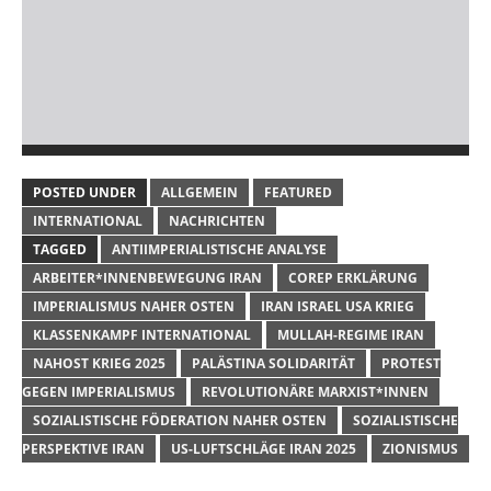
POSTED UNDER
ALLGEMEIN
FEATURED
INTERNATIONAL
NACHRICHTEN
TAGGED
ANTIIMPERIALISTISCHE ANALYSE
ARBEITER*INNENBEWEGUNG IRAN
COREP ERKLÄRUNG
IMPERIALISMUS NAHER OSTEN
IRAN ISRAEL USA KRIEG
KLASSENKAMPF INTERNATIONAL
MULLAH-REGIME IRAN
NAHOST KRIEG 2025
PALÄSTINA SOLIDARITÄT
PROTEST
GEGEN IMPERIALISMUS
REVOLUTIONÄRE MARXIST*INNEN
SOZIALISTISCHE FÖDERATION NAHER OSTEN
SOZIALISTISCHE
PERSPEKTIVE IRAN
US-LUFTSCHLÄGE IRAN 2025
ZIONISMUS