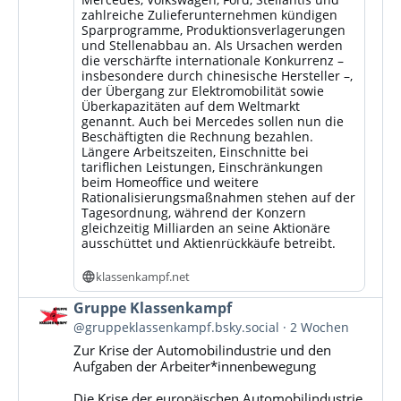
zahlreiche Zulieferunternehmen kündigen
Sparprogramme, Produktionsverlagerungen
und Stellenabbau an. Als Ursachen werden
die verschärfte internationale Konkurrenz –
insbesondere durch chinesische Hersteller –,
der Übergang zur Elektromobilität sowie
Überkapazitäten auf dem Weltmarkt
genannt. Auch bei Mercedes sollen nun die
Beschäftigten die Rechnung bezahlen.
Längere Arbeitszeiten, Einschnitte bei
tariflichen Leistungen, Einschränkungen
beim Homeoffice und weitere
Rationalisierungsmaßnahmen stehen auf der
Tagesordnung, während der Konzern
gleichzeitig Milliarden an seine Aktionäre
ausschüttet und Aktienrückkäufe betreibt.
klassenkampf.net
Beitrag
Gruppe Klassenkampf
von
@gruppeklassenkampf.bsky.social
2 Wochen
Gruppe
Zur Krise der Automobilindustrie und den
Klassenkampf
Aufgaben der Arbeiter*innenbewegung
auf
Bluesky
Die Krise der europäischen Automobilindustrie