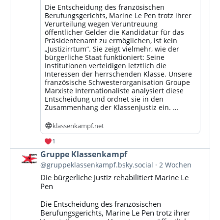
Die Entscheidung des französischen
Berufungsgerichts, Marine Le Pen trotz ihrer
Verurteilung wegen Veruntreuung
öffentlicher Gelder die Kandidatur für das
Präsidentenamt zu ermöglichen, ist kein
„Justizirrtum“. Sie zeigt vielmehr, wie der
bürgerliche Staat funktioniert: Seine
Institutionen verteidigen letztlich die
Interessen der herrschenden Klasse. Unsere
französische Schwesterorganisation Groupe
Marxiste Internationaliste analysiert diese
Entscheidung und ordnet sie in den
Zusammenhang der Klassenjustiz ein. …
klassenkampf.net
1
Beitrag
Gruppe Klassenkampf
von
@gruppeklassenkampf.bsky.social
2 Wochen
Gruppe
Die bürgerliche Justiz rehabilitiert Marine Le
Klassenkampf
Pen
auf
Bluesky
Die Entscheidung des französischen
ansehen
Berufungsgerichts, Marine Le Pen trotz ihrer