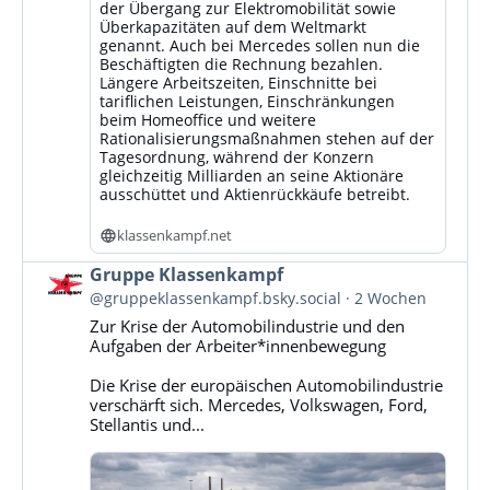
der Übergang zur Elektromobilität sowie
Überkapazitäten auf dem Weltmarkt
genannt. Auch bei Mercedes sollen nun die
Beschäftigten die Rechnung bezahlen.
Längere Arbeitszeiten, Einschnitte bei
tariflichen Leistungen, Einschränkungen
beim Homeoffice und weitere
Rationalisierungsmaßnahmen stehen auf der
Tagesordnung, während der Konzern
gleichzeitig Milliarden an seine Aktionäre
ausschüttet und Aktienrückkäufe betreibt.
klassenkampf.net
Beitrag
Gruppe Klassenkampf
von
@gruppeklassenkampf.bsky.social
2 Wochen
Gruppe
Zur Krise der Automobilindustrie und den
Klassenkampf
Aufgaben der Arbeiter*innenbewegung
auf
Bluesky
Die Krise der europäischen Automobilindustrie
ansehen
verschärft sich. Mercedes, Volkswagen, Ford,
Stellantis und...