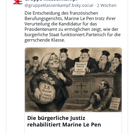
von
@gruppeklassenkampf.bsky.social
2 Wochen
Gruppe
Die Entscheidung des französischen
Klassenkampf
Berufungsgerichts, Marine Le Pen trotz ihrer
auf
Verurteilung die Kandidatur für das
Bluesky
Präsidentenamt zu ermöglichen zeigt, wie der
ansehen
bürgerliche Staat funktioniert.Parteiisch für die
gerrschende Klasse.
Die bürgerliche Justiz
rehabilitiert Marine Le Pen