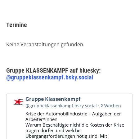
Termine
Keine Veranstaltungen gefunden.
Gruppe KLASSENKAMPF auf bluesky:
@gruppeklassenkampf.bsky.social
Beitrag
Gruppe Klassenkampf
von
@gruppeklassenkampf.bsky.social
2 Wochen
Gruppe
Krise der Automobilindustrie – Aufgaben der
Klassenkampf
Arbeiter*innen
auf
Warum Beschäftigte nicht die Kosten der Krise
Bluesky
tragen dürfen und welche
ansehen
Übergangsforderungen nötig sind. Mit