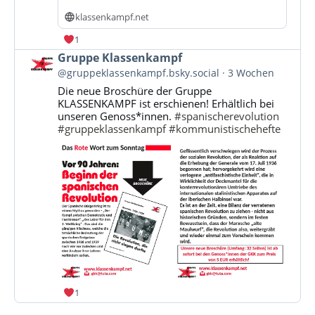
klassenkampf.net
1
Beitrag
Gruppe Klassenkampf
von
@gruppeklassenkampf.bsky.social
3 Wochen
Gruppe
Die neue Broschüre der Gruppe
Klassenkampf
KLASSENKAMPF ist erschienen! Erhältlich bei
auf
unseren Genoss*innen.
#spanischerevolution
Bluesky
#gruppeklassenkampf
#kommunistischehefte
ansehen
1