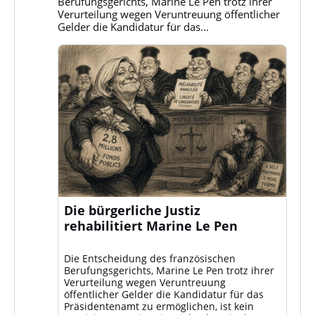
ansehen
Berufungsgerichts, Marine Le Pen trotz ihrer
Verurteilung wegen Veruntreuung öffentlicher
Gelder die Kandidatur für das...
Die bürgerliche Justiz
rehabilitiert Marine Le Pen
Die Entscheidung des französischen
Berufungsgerichts, Marine Le Pen trotz ihrer
Verurteilung wegen Veruntreuung
öffentlicher Gelder die Kandidatur für das
Präsidentenamt zu ermöglichen, ist kein