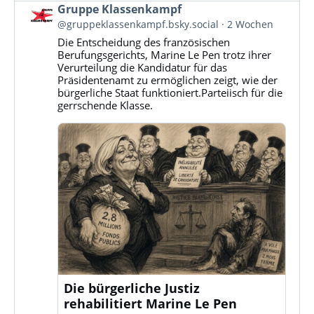
Beitrag
Gruppe Klassenkampf
von
@gruppeklassenkampf.bsky.social
2 Wochen
Gruppe
Die Entscheidung des französischen
Klassenkampf
Berufungsgerichts, Marine Le Pen trotz ihrer
auf
Verurteilung die Kandidatur für das
Bluesky
Präsidentenamt zu ermöglichen zeigt, wie der
ansehen
bürgerliche Staat funktioniert.Parteiisch für die
gerrschende Klasse.
Die bürgerliche Justiz
rehabilitiert Marine Le Pen