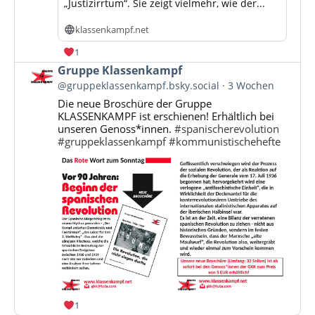
„Justizirrtum“. Sie zeigt vielmehr, wie der...
klassenkampf.net
1
Beitrag
Gruppe Klassenkampf
von
@gruppeklassenkampf.bsky.social
3 Wochen
Gruppe
Die neue Broschüre der Gruppe
Klassenkampf
KLASSENKAMPF ist erschienen! Erhältlich bei
auf
unseren Genoss*innen.
#spanischerevolution
Bluesky
#gruppeklassenkampf
#kommunistischehefte
ansehen
1