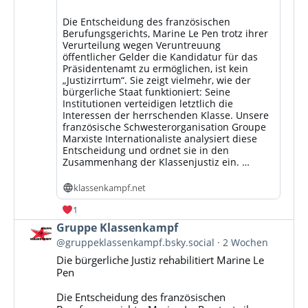
Die Entscheidung des französischen
Berufungsgerichts, Marine Le Pen trotz ihrer
Verurteilung wegen Veruntreuung
öffentlicher Gelder die Kandidatur für das
Präsidentenamt zu ermöglichen, ist kein
„Justizirrtum“. Sie zeigt vielmehr, wie der
bürgerliche Staat funktioniert: Seine
Institutionen verteidigen letztlich die
Interessen der herrschenden Klasse. Unsere
französische Schwesterorganisation Groupe
Marxiste Internationaliste analysiert diese
Entscheidung und ordnet sie in den
Zusammenhang der Klassenjustiz ein. …
klassenkampf.net
1
Beitrag
Gruppe Klassenkampf
von
@gruppeklassenkampf.bsky.social
2 Wochen
Gruppe
Die bürgerliche Justiz rehabilitiert Marine Le
Klassenkampf
Pen
auf
Bluesky
Die Entscheidung des französischen