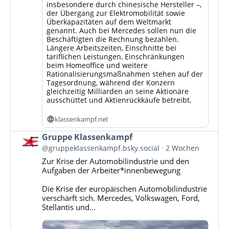
insbesondere durch chinesische Hersteller –,
der Übergang zur Elektromobilität sowie
Überkapazitäten auf dem Weltmarkt
genannt. Auch bei Mercedes sollen nun die
Beschäftigten die Rechnung bezahlen.
Längere Arbeitszeiten, Einschnitte bei
tariflichen Leistungen, Einschränkungen
beim Homeoffice und weitere
Rationalisierungsmaßnahmen stehen auf der
Tagesordnung, während der Konzern
gleichzeitig Milliarden an seine Aktionäre
ausschüttet und Aktienrückkäufe betreibt.
klassenkampf.net
Beitrag
Gruppe Klassenkampf
von
@gruppeklassenkampf.bsky.social
2 Wochen
Gruppe
Zur Krise der Automobilindustrie und den
Klassenkampf
Aufgaben der Arbeiter*innenbewegung
auf
Bluesky
Die Krise der europäischen Automobilindustrie
ansehen
verschärft sich. Mercedes, Volkswagen, Ford,
Stellantis und...