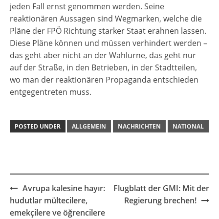
jeden Fall ernst genommen werden. Seine
reaktionären Aussagen sind Wegmarken, welche die
Pläne der FPÖ Richtung starker Staat erahnen lassen.
Diese Pläne können und müssen verhindert werden –
das geht aber nicht an der Wahlurne, das geht nur
auf der Straße, in den Betrieben, in der Stadtteilen,
wo man der reaktionären Propaganda entschieden
entgegentreten muss.
POSTED UNDER
ALLGEMEIN
NACHRICHTEN
NATIONAL
Post
Avrupa kalesine hayır:
Flugblatt der GMI: Mit der
navigation
hudutlar mültecilere,
Regierung brechen!
emekçilere ve öğrencilere