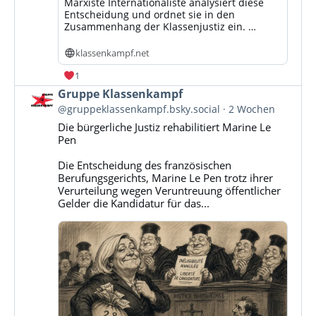
Marxiste Internationaliste analysiert diese
Entscheidung und ordnet sie in den
Zusammenhang der Klassenjustiz ein. …
klassenkampf.net
1
Beitrag
Gruppe Klassenkampf
von
@gruppeklassenkampf.bsky.social
2 Wochen
Gruppe
Die bürgerliche Justiz rehabilitiert Marine Le
Klassenkampf
Pen
auf
Bluesky
Die Entscheidung des französischen
ansehen
Berufungsgerichts, Marine Le Pen trotz ihrer
Verurteilung wegen Veruntreuung öffentlicher
Gelder die Kandidatur für das...