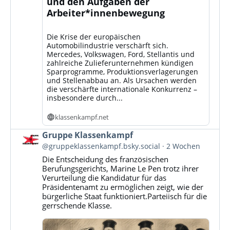
und den Aufgaben der
Arbeiter*innenbewegung
Die Krise der europäischen
Automobilindustrie verschärft sich.
Mercedes, Volkswagen, Ford, Stellantis und
zahlreiche Zulieferunternehmen kündigen
Sparprogramme, Produktionsverlagerungen
und Stellenabbau an. Als Ursachen werden
die verschärfte internationale Konkurrenz –
insbesondere durch...
klassenkampf.net
Beitrag
Gruppe Klassenkampf
von
@gruppeklassenkampf.bsky.social
2 Wochen
Gruppe
Die Entscheidung des französischen
Klassenkampf
Berufungsgerichts, Marine Le Pen trotz ihrer
auf
Verurteilung die Kandidatur für das
Bluesky
Präsidentenamt zu ermöglichen zeigt, wie der
ansehen
bürgerliche Staat funktioniert.Parteiisch für die
gerrschende Klasse.