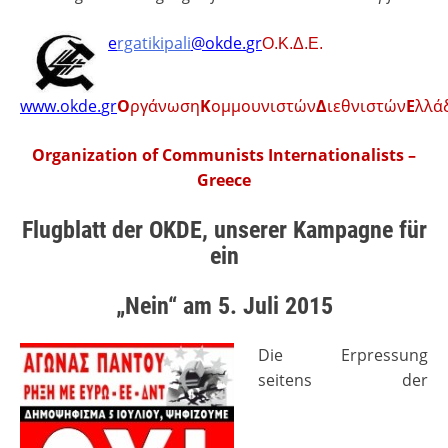
e
rgatikipali
@
okde
.
gr
Ο
.
Κ
.
Δ
.
Ε
.
www
.
okde
.
gr
Ο
ργάνωση
Κ
ομμουνιστών
Δ
ιεθνιστών
Ε
λλά
Organization of Communists Internationalists –
Greece
Flugblatt der OKDE, unserer Kampagne für
ein
„Nein“ am 5. Juli 2015
Die Erpressung
seitens der