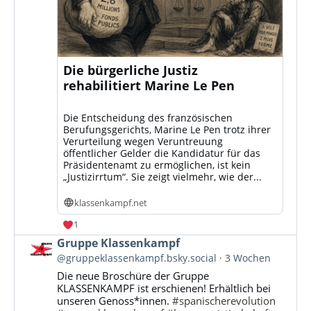
Die bürgerliche Justiz
rehabilitiert Marine Le Pen
Die Entscheidung des französischen
Berufungsgerichts, Marine Le Pen trotz ihrer
Verurteilung wegen Veruntreuung
öffentlicher Gelder die Kandidatur für das
Präsidentenamt zu ermöglichen, ist kein
„Justizirrtum“. Sie zeigt vielmehr, wie der...
klassenkampf.net
1
Beitrag
Gruppe Klassenkampf
von
@gruppeklassenkampf.bsky.social
3 Wochen
Gruppe
Die neue Broschüre der Gruppe
Klassenkampf
KLASSENKAMPF ist erschienen! Erhältlich bei
auf
unseren Genoss*innen.
#spanischerevolution
Bluesky