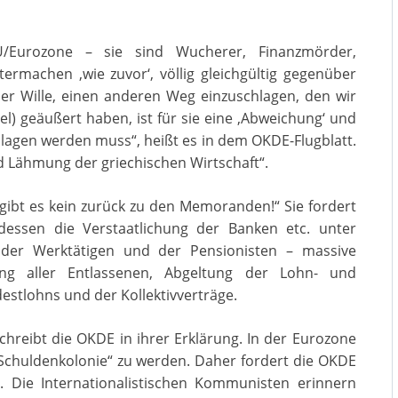
U/Eurozone – sie sind Wucherer, Finanzmörder,
itermachen ‚wie zuvor‘, völlig gleichgültig gegenüber
er Wille, einen anderen Weg einzuschlagen, den wir
) geäußert haben, ist für sie eine ‚Abweichung‘ und
lagen werden muss“, heißt es in dem OKDE-Flugblatt.
nd Lähmung der griechischen Wirtschaft“.
s gibt es kein zurück zu den Memoranden!“ Sie fordert
tdessen die Verstaatlichung der Banken etc. unter
ng der Werktätigen und der Pensionisten – massive
ung aller Entlassenen, Abgeltung der Lohn- und
stlohns und der Kollektivverträge.
chreibt die OKDE in ihrer Erklärung. In der Eurozone
„Schuldenkolonie“ zu werden. Daher fordert die OKDE
 Die Internationalistischen Kommunisten erinnern