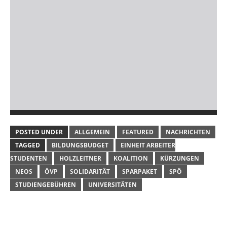
POSTED UNDER
ALLGEMEIN
FEATURED
NACHRICHTEN
TAGGED
BILDUNGSBUDGET
EINHEIT ARBEITER
STUDENTEN
HOLZLEITNER
KOALITION
KÜRZUNGEN
NEOS
ÖVP
SOLIDARITÄT
SPARPAKET
SPÖ
STUDIENGEBÜHREN
UNIVERSITÄTEN