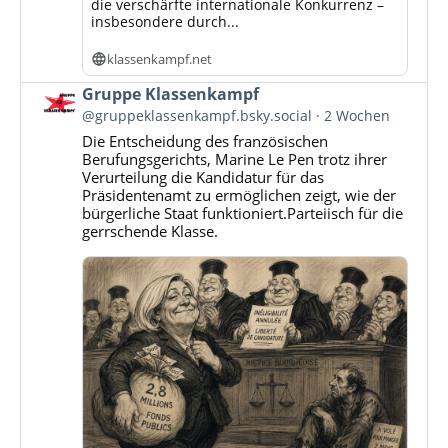
die verschärfte internationale Konkurrenz –
insbesondere durch...
klassenkampf.net
Beitrag
Gruppe Klassenkampf
von
@gruppeklassenkampf.bsky.social
2 Wochen
Gruppe
Die Entscheidung des französischen
Klassenkampf
Berufungsgerichts, Marine Le Pen trotz ihrer
auf
Verurteilung die Kandidatur für das
Bluesky
Präsidentenamt zu ermöglichen zeigt, wie der
ansehen
bürgerliche Staat funktioniert.Parteiisch für die
gerrschende Klasse.