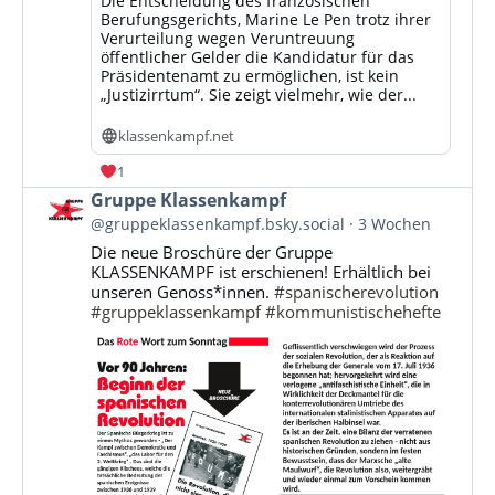
Die Entscheidung des französischen
Berufungsgerichts, Marine Le Pen trotz ihrer
Verurteilung wegen Veruntreuung
öffentlicher Gelder die Kandidatur für das
Präsidentenamt zu ermöglichen, ist kein
„Justizirrtum“. Sie zeigt vielmehr, wie der...
klassenkampf.net
1
Beitrag
Gruppe Klassenkampf
von
@gruppeklassenkampf.bsky.social
3 Wochen
Gruppe
Die neue Broschüre der Gruppe
Klassenkampf
KLASSENKAMPF ist erschienen! Erhältlich bei
auf
unseren Genoss*innen.
#spanischerevolution
Bluesky
#gruppeklassenkampf
#kommunistischehefte
ansehen