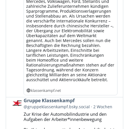
Mercedes, Volkswagen, Ford, Stellantis und
zahlreiche Zulieferunternehmen kündigen
Sparprogramme, Produktionsverlagerungen
und Stellenabbau an. Als Ursachen werden
die verschärfte internationale Konkurrenz –
insbesondere durch chinesische Hersteller –,
der Übergang zur Elektromobilität sowie
Überkapazitäten auf dem Weltmarkt
genannt. Auch bei Mercedes sollen nun die
Beschäftigten die Rechnung bezahlen.
Längere Arbeitszeiten, Einschnitte bei
tariflichen Leistungen, Einschränkungen
beim Homeoffice und weitere
Rationalisierungsmaßnahmen stehen auf der
Tagesordnung, während der Konzern
gleichzeitig Milliarden an seine Aktionäre
ausschüttet und Aktienrückkäufe betreibt.
klassenkampf.net
Beitrag
Gruppe Klassenkampf
von
@gruppeklassenkampf.bsky.social
2 Wochen
Gruppe
Zur Krise der Automobilindustrie und den
Klassenkampf
Aufgaben der Arbeiter*innenbewegung
auf
Bluesky