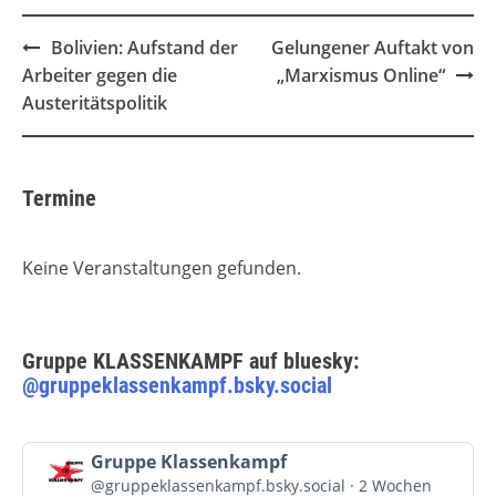
Post
Bolivien: Aufstand der
Gelungener Auftakt von
navigation
Arbeiter gegen die
„Marxismus Online“
Austeritätspolitik
Termine
Keine Veranstaltungen gefunden.
Gruppe KLASSENKAMPF auf bluesky:
@gruppeklassenkampf.bsky.social
Beitrag
Gruppe Klassenkampf
von
@gruppeklassenkampf.bsky.social
2 Wochen