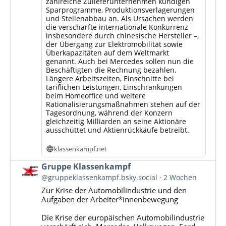
zahlreiche Zulieferunternehmen kündigen
Sparprogramme, Produktionsverlagerungen
und Stellenabbau an. Als Ursachen werden
die verschärfte internationale Konkurrenz –
insbesondere durch chinesische Hersteller –,
der Übergang zur Elektromobilität sowie
Überkapazitäten auf dem Weltmarkt
genannt. Auch bei Mercedes sollen nun die
Beschäftigten die Rechnung bezahlen.
Längere Arbeitszeiten, Einschnitte bei
tariflichen Leistungen, Einschränkungen
beim Homeoffice und weitere
Rationalisierungsmaßnahmen stehen auf der
Tagesordnung, während der Konzern
gleichzeitig Milliarden an seine Aktionäre
ausschüttet und Aktienrückkäufe betreibt.
klassenkampf.net
Beitrag
Gruppe Klassenkampf
von
@gruppeklassenkampf.bsky.social
2 Wochen
Gruppe
Zur Krise der Automobilindustrie und den
Klassenkampf
Aufgaben der Arbeiter*innenbewegung
auf
Bluesky
Die Krise der europäischen Automobilindustrie