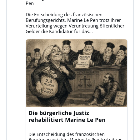
Klassenkampf
Pen
auf
Bluesky
Die Entscheidung des französischen
ansehen
Berufungsgerichts, Marine Le Pen trotz ihrer
Verurteilung wegen Veruntreuung öffentlicher
Gelder die Kandidatur für das...
Die bürgerliche Justiz
rehabilitiert Marine Le Pen
Die Entscheidung des französischen
Berufungsgerichts, Marine Le Pen trotz ihrer