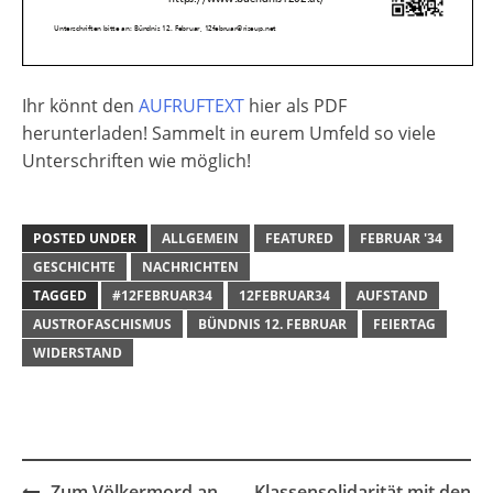
Ihr könnt den
AUFRUFTEXT
hier als PDF
herunterladen! Sammelt in eurem Umfeld so viele
Unterschriften wie möglich!
POSTED UNDER
ALLGEMEIN
FEATURED
FEBRUAR '34
GESCHICHTE
NACHRICHTEN
TAGGED
#12FEBRUAR34
12FEBRUAR34
AUFSTAND
AUSTROFASCHISMUS
BÜNDNIS 12. FEBRUAR
FEIERTAG
WIDERSTAND
Post
Zum Völkermord an
Klassensolidarität mit den