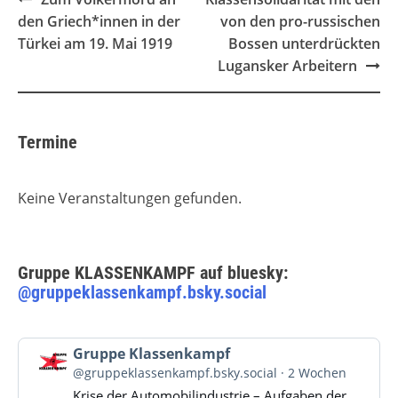
navigation
den Griech*innen in der
von den pro-russischen
Türkei am 19. Mai 1919
Bossen unterdrückten
Lugansker Arbeitern
Termine
Keine Veranstaltungen gefunden.
Gruppe KLASSENKAMPF auf bluesky:
@gruppeklassenkampf.bsky.social
Beitrag
Gruppe Klassenkampf
von
@gruppeklassenkampf.bsky.social
2 Wochen
Gruppe
Krise der Automobilindustrie – Aufgaben der