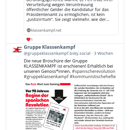
Verurteilung wegen Veruntreuung
öffentlicher Gelder die Kandidatur für das
Präsidentenamt zu ermöglichen, ist kein
„Justizirrtum“. Sie zeigt vielmehr, wie der...
klassenkampf.net
1
Beitrag
Gruppe Klassenkampf
von
@gruppeklassenkampf.bsky.social
3 Wochen
Gruppe
Die neue Broschüre der Gruppe
Klassenkampf
KLASSENKAMPF ist erschienen! Erhältlich bei
auf
unseren Genoss*innen.
#spanischerevolution
Bluesky
#gruppeklassenkampf
#kommunistischehefte
ansehen