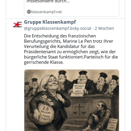
insbesondere durch...
klassenkampf.net
Beitrag
Gruppe Klassenkampf
von
@gruppeklassenkampf.bsky.social
2 Wochen
Gruppe
Die Entscheidung des französischen
Klassenkampf
Berufungsgerichts, Marine Le Pen trotz ihrer
auf
Verurteilung die Kandidatur für das
Bluesky
Präsidentenamt zu ermöglichen zeigt, wie der
ansehen
bürgerliche Staat funktioniert.Parteiisch für die
gerrschende Klasse.