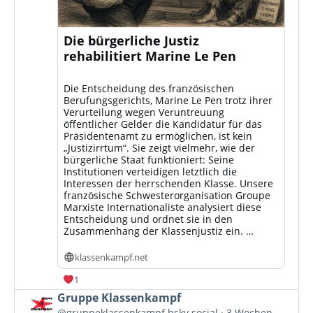
Die bürgerliche Justiz
rehabilitiert Marine Le Pen
Die Entscheidung des französischen
Berufungsgerichts, Marine Le Pen trotz ihrer
Verurteilung wegen Veruntreuung
öffentlicher Gelder die Kandidatur für das
Präsidentenamt zu ermöglichen, ist kein
„Justizirrtum“. Sie zeigt vielmehr, wie der
bürgerliche Staat funktioniert: Seine
Institutionen verteidigen letztlich die
Interessen der herrschenden Klasse. Unsere
französische Schwesterorganisation Groupe
Marxiste Internationaliste analysiert diese
Entscheidung und ordnet sie in den
Zusammenhang der Klassenjustiz ein. …
klassenkampf.net
1
Beitrag
Gruppe Klassenkampf
von
@gruppeklassenkampf.bsky.social
3 Wochen