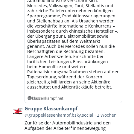
Automobilindustrie verschärft sich.
Mercedes, Volkswagen, Ford, Stellantis und
zahlreiche Zulieferunternehmen kündigen
Sparprogramme, Produktionsverlagerungen
und Stellenabbau an. Als Ursachen werden
die verschärfte internationale Konkurrenz –
insbesondere durch chinesische Hersteller –,
der Übergang zur Elektromobilität sowie
Überkapazitäten auf dem Weltmarkt
genannt. Auch bei Mercedes sollen nun die
Beschäftigten die Rechnung bezahlen.
Längere Arbeitszeiten, Einschnitte bei
tariflichen Leistungen, Einschränkungen
beim Homeoffice und weitere
Rationalisierungsmaßnahmen stehen auf der
Tagesordnung, während der Konzern
gleichzeitig Milliarden an seine Aktionäre
ausschüttet und Aktienrückkäufe betreibt.
klassenkampf.net
Beitrag
Gruppe Klassenkampf
von
@gruppeklassenkampf.bsky.social
2 Wochen
Gruppe
Zur Krise der Automobilindustrie und den
Klassenkampf
Aufgaben der Arbeiter*innenbewegung
auf