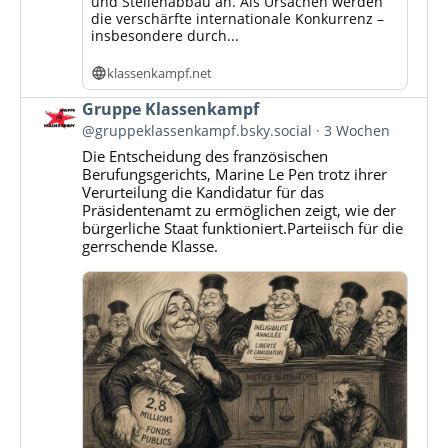
und Stellenabbau an. Als Ursachen werden
die verschärfte internationale Konkurrenz –
insbesondere durch...
klassenkampf.net
Beitrag
Gruppe Klassenkampf
von
@gruppeklassenkampf.bsky.social
3 Wochen
Gruppe
Die Entscheidung des französischen
Klassenkampf
Berufungsgerichts, Marine Le Pen trotz ihrer
auf
Verurteilung die Kandidatur für das
Bluesky
Präsidentenamt zu ermöglichen zeigt, wie der
ansehen
bürgerliche Staat funktioniert.Parteiisch für die
gerrschende Klasse.