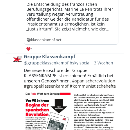
Die Entscheidung des französischen
Berufungsgerichts, Marine Le Pen trotz ihrer
Verurteilung wegen Veruntreuung
öffentlicher Gelder die Kandidatur für das
Präsidentenamt zu ermöglichen, ist kein
„Justizirrtum“. Sie zeigt vielmehr, wie der...
klassenkampf.net
1
Beitrag
Gruppe Klassenkampf
von
@gruppeklassenkampf.bsky.social
3 Wochen
Gruppe
Die neue Broschüre der Gruppe
Klassenkampf
KLASSENKAMPF ist erschienen! Erhältlich bei
auf
unseren Genoss*innen.
#spanischerevolution
Bluesky
#gruppeklassenkampf
#kommunistischehefte
ansehen