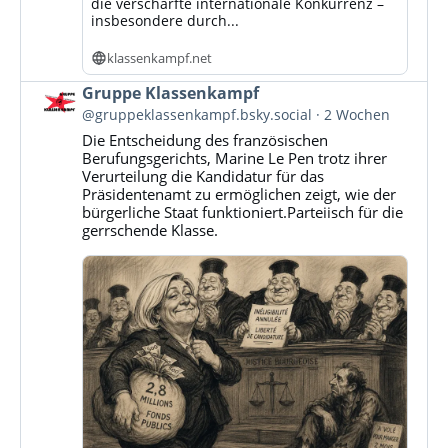
die verschärfte internationale Konkurrenz –
insbesondere durch...
klassenkampf.net
Beitrag
Gruppe Klassenkampf
von
@gruppeklassenkampf.bsky.social
2 Wochen
Gruppe
Die Entscheidung des französischen
Klassenkampf
Berufungsgerichts, Marine Le Pen trotz ihrer
auf
Verurteilung die Kandidatur für das
Bluesky
Präsidentenamt zu ermöglichen zeigt, wie der
ansehen
bürgerliche Staat funktioniert.Parteiisch für die
gerrschende Klasse.