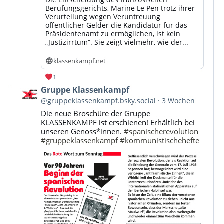
Berufungsgerichts, Marine Le Pen trotz ihrer
Verurteilung wegen Veruntreuung
öffentlicher Gelder die Kandidatur für das
Präsidentenamt zu ermöglichen, ist kein
„Justizirrtum“. Sie zeigt vielmehr, wie der...
klassenkampf.net
1
Beitrag
Gruppe Klassenkampf
von
@gruppeklassenkampf.bsky.social
3 Wochen
Gruppe
Die neue Broschüre der Gruppe
Klassenkampf
KLASSENKAMPF ist erschienen! Erhältlich bei
auf
unseren Genoss*innen.
#spanischerevolution
Bluesky
#gruppeklassenkampf
#kommunistischehefte
ansehen