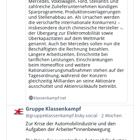
Mercedes, Volkswagen, Ford, Stellantis und
zahlreiche Zulieferunternehmen kündigen
Sparprogramme, Produktionsverlagerungen
und Stellenabbau an. Als Ursachen werden
die verschärfte internationale Konkurrenz –
insbesondere durch chinesische Hersteller –,
der Übergang zur Elektromobilität sowie
Überkapazitäten auf dem Weltmarkt
genannt. Auch bei Mercedes sollen nun die
Beschäftigten die Rechnung bezahlen.
Längere Arbeitszeiten, Einschnitte bei
tariflichen Leistungen, Einschränkungen
beim Homeoffice und weitere
Rationalisierungsmaßnahmen stehen auf der
Tagesordnung, während der Konzern
gleichzeitig Milliarden an seine Aktionäre
ausschüttet und Aktienrückkäufe betreibt.
klassenkampf.net
Beitrag
Gruppe Klassenkampf
von
@gruppeklassenkampf.bsky.social
2 Wochen
Gruppe
Zur Krise der Automobilindustrie und den
Klassenkampf
Aufgaben der Arbeiter*innenbewegung
auf
Bluesky