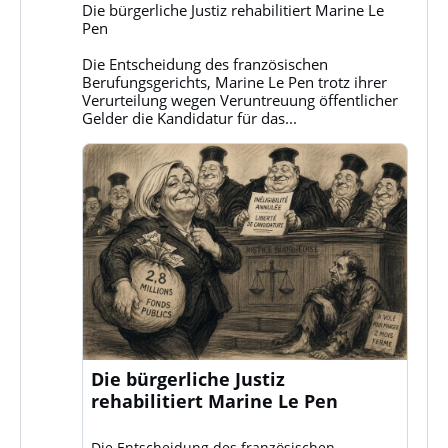
Gruppe
Die bürgerliche Justiz rehabilitiert Marine Le
Klassenkampf
Pen
auf
Bluesky
Die Entscheidung des französischen
ansehen
Berufungsgerichts, Marine Le Pen trotz ihrer
Verurteilung wegen Veruntreuung öffentlicher
Gelder die Kandidatur für das...
Die bürgerliche Justiz
rehabilitiert Marine Le Pen
Die Entscheidung des französischen