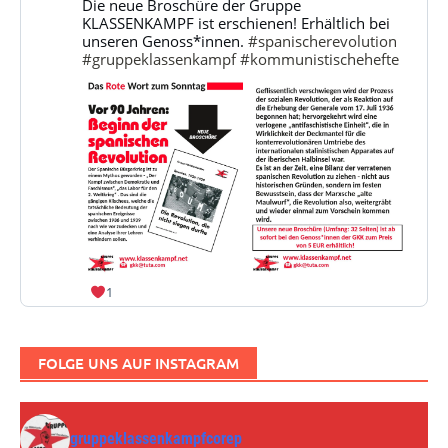
Die neue Broschüre der Gruppe
Klassenkampf
KLASSENKAMPF ist erschienen! Erhältlich bei
auf
unseren Genoss*innen.
#spanischerevolution
Bluesky
#gruppeklassenkampf
#kommunistischehefte
ansehen
1
FOLGE UNS AUF INSTAGRAM
gruppeklassenkampfcorep