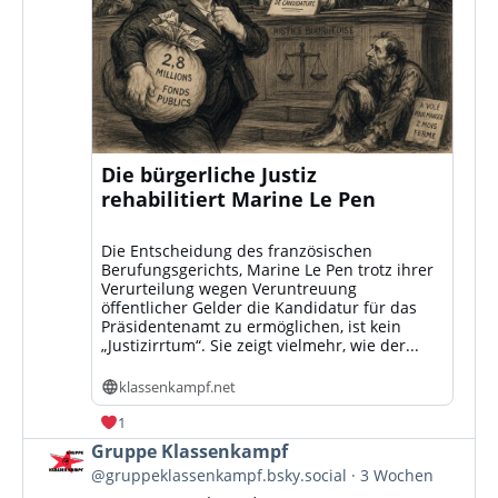
Die bürgerliche Justiz
rehabilitiert Marine Le Pen
Die Entscheidung des französischen
Berufungsgerichts, Marine Le Pen trotz ihrer
Verurteilung wegen Veruntreuung
öffentlicher Gelder die Kandidatur für das
Präsidentenamt zu ermöglichen, ist kein
„Justizirrtum“. Sie zeigt vielmehr, wie der...
klassenkampf.net
1
Beitrag
Gruppe Klassenkampf
von
@gruppeklassenkampf.bsky.social
3 Wochen
Gruppe