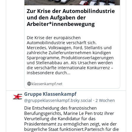
Zur Krise der Automobilindustrie
und den Aufgaben der
Arbeiter*innenbewegung
Die Krise der europäischen
Automobilindustrie verschärft sich.
Mercedes, Volkswagen, Ford, Stellantis und
zahlreiche Zulieferunternehmen kündigen
Sparprogramme, Produktionsverlagerungen
und Stellenabbau an. Als Ursachen werden
die verschärfte internationale Konkurrenz –
insbesondere durch...
klassenkampf.net
Beitrag
Gruppe Klassenkampf
von
@gruppeklassenkampf.bsky.social
2 Wochen
Gruppe
Die Entscheidung des französischen
Klassenkampf
Berufungsgerichts, Marine Le Pen trotz ihrer
auf
Verurteilung die Kandidatur für das
Bluesky
Präsidentenamt zu ermöglichen zeigt, wie der
ansehen
bürgerliche Staat funktioniert.Parteiisch für die