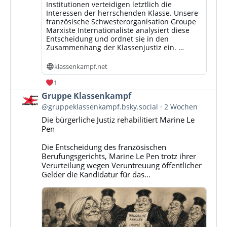
Institutionen verteidigen letztlich die
Interessen der herrschenden Klasse. Unsere
französische Schwesterorganisation Groupe
Marxiste Internationaliste analysiert diese
Entscheidung und ordnet sie in den
Zusammenhang der Klassenjustiz ein. …
klassenkampf.net
1
Beitrag
Gruppe Klassenkampf
von
@gruppeklassenkampf.bsky.social
2 Wochen
Gruppe
Die bürgerliche Justiz rehabilitiert Marine Le
Klassenkampf
Pen
auf
Bluesky
Die Entscheidung des französischen
ansehen
Berufungsgerichts, Marine Le Pen trotz ihrer
Verurteilung wegen Veruntreuung öffentlicher
Gelder die Kandidatur für das...