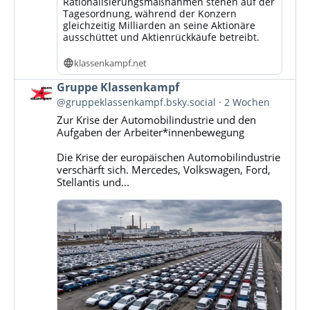
Rationalisierungsmaßnahmen stehen auf der
Tagesordnung, während der Konzern
gleichzeitig Milliarden an seine Aktionäre
ausschüttet und Aktienrückkäufe betreibt.
klassenkampf.net
Beitrag
Gruppe Klassenkampf
von
@gruppeklassenkampf.bsky.social
2 Wochen
Gruppe
Zur Krise der Automobilindustrie und den
Klassenkampf
Aufgaben der Arbeiter*innenbewegung
auf
Bluesky
Die Krise der europäischen Automobilindustrie
ansehen
verschärft sich. Mercedes, Volkswagen, Ford,
Stellantis und...