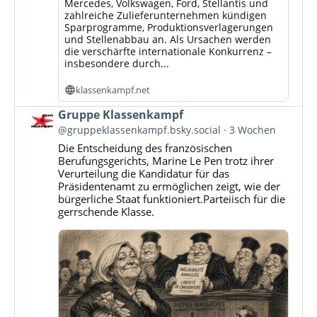
Mercedes, Volkswagen, Ford, Stellantis und
zahlreiche Zulieferunternehmen kündigen
Sparprogramme, Produktionsverlagerungen
und Stellenabbau an. Als Ursachen werden
die verschärfte internationale Konkurrenz –
insbesondere durch...
klassenkampf.net
Beitrag
Gruppe Klassenkampf
von
@gruppeklassenkampf.bsky.social
3 Wochen
Gruppe
Die Entscheidung des französischen
Klassenkampf
Berufungsgerichts, Marine Le Pen trotz ihrer
auf
Verurteilung die Kandidatur für das
Bluesky
Präsidentenamt zu ermöglichen zeigt, wie der
ansehen
bürgerliche Staat funktioniert.Parteiisch für die
gerrschende Klasse.