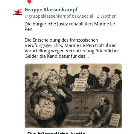
1
Beitrag
Gruppe Klassenkampf
von
@gruppeklassenkampf.bsky.social
3 Wochen
Gruppe
Die bürgerliche Justiz rehabilitiert Marine Le
Klassenkampf
Pen
auf
Bluesky
Die Entscheidung des französischen
ansehen
Berufungsgerichts, Marine Le Pen trotz ihrer
Verurteilung wegen Veruntreuung öffentlicher
Gelder die Kandidatur für das...
Die bürgerliche Justiz