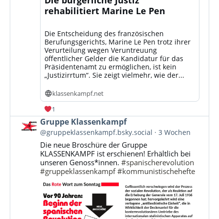
rehabilitiert Marine Le Pen
Die Entscheidung des französischen
Berufungsgerichts, Marine Le Pen trotz ihrer
Verurteilung wegen Veruntreuung
öffentlicher Gelder die Kandidatur für das
Präsidentenamt zu ermöglichen, ist kein
„Justizirrtum“. Sie zeigt vielmehr, wie der...
klassenkampf.net
1
Beitrag
Gruppe Klassenkampf
von
@gruppeklassenkampf.bsky.social
3 Wochen
Gruppe
Die neue Broschüre der Gruppe
Klassenkampf
KLASSENKAMPF ist erschienen! Erhältlich bei
auf
unseren Genoss*innen.
#spanischerevolution
Bluesky
#gruppeklassenkampf
#kommunistischehefte
ansehen