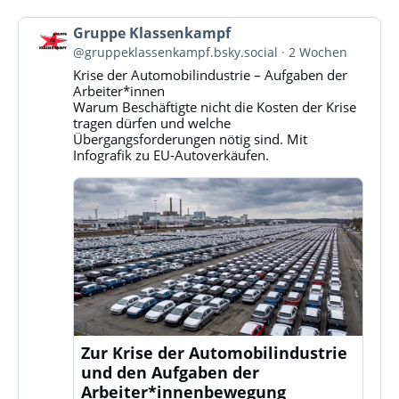
Beitrag
Gruppe Klassenkampf
von
@gruppeklassenkampf.bsky.social
2 Wochen
Gruppe
Krise der Automobilindustrie – Aufgaben der
Klassenkampf
Arbeiter*innen
auf
Warum Beschäftigte nicht die Kosten der Krise
Bluesky
tragen dürfen und welche
ansehen
Übergangsforderungen nötig sind. Mit
Infografik zu EU-Autoverkäufen.
Zur Krise der Automobilindustrie
und den Aufgaben der
Arbeiter*innenbewegung