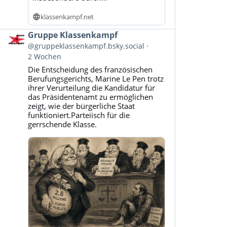
klassenkampf.net
Beitrag
Gruppe Klassenkampf
von
@gruppeklassenkampf.bsky.social
Gruppe
2 Wochen
Klassenkampf
Die Entscheidung des französischen
auf
Berufungsgerichts, Marine Le Pen trotz
Bluesky
ihrer Verurteilung die Kandidatur für
ansehen
das Präsidentenamt zu ermöglichen
zeigt, wie der bürgerliche Staat
funktioniert.Parteiisch für die
gerrschende Klasse.