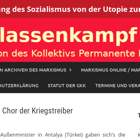
g des Sozialismus von der Utopie zur
N ARCHIVEN DES MARXISMUS
MARXISMUS ONLINE / MAR
HUTZERKLÄRUNG
STATUT DER GKK
TERMINE UND VER
 Chor der Kriegstreiber
ßenminister in Antalya (Türkei) gaben sich’s die