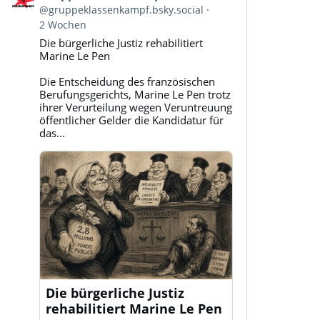
von
@gruppeklassenkampf.bsky.social
Gruppe
2 Wochen
Klassenkampf
Die bürgerliche Justiz rehabilitiert
auf
Marine Le Pen
Bluesky
ansehen
Die Entscheidung des französischen
Berufungsgerichts, Marine Le Pen trotz
ihrer Verurteilung wegen Veruntreuung
öffentlicher Gelder die Kandidatur für
das...
Die bürgerliche Justiz
rehabilitiert Marine Le Pen