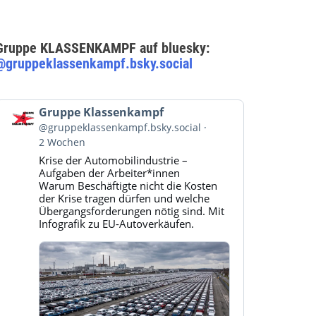
Gruppe KLASSENKAMPF auf bluesky:
@gruppeklassenkampf.bsky.social
Beitrag
Gruppe Klassenkampf
von
@gruppeklassenkampf.bsky.social
Gruppe
2 Wochen
Klassenkampf
Krise der Automobilindustrie –
auf
Aufgaben der Arbeiter*innen
Bluesky
Warum Beschäftigte nicht die Kosten
ansehen
der Krise tragen dürfen und welche
Übergangsforderungen nötig sind. Mit
Infografik zu EU-Autoverkäufen.