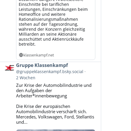
Einschnitte bei tariflichen
Leistungen, Einschränkungen beim
Homeoffice und weitere
Rationalisierungsmaßnahmen
stehen auf der Tagesordnung,
während der Konzern gleichzeitig
Milliarden an seine Aktionäre
ausschüttet und Aktienrückkäufe
betreibt.
klassenkampf.net
Beitrag
Gruppe Klassenkampf
von
@gruppeklassenkampf.bsky.social
Gruppe
2 Wochen
Klassenkampf
Zur Krise der Automobilindustrie und
auf
den Aufgaben der
Bluesky
Arbeiter*innenbewegung
ansehen
Die Krise der europäischen
Automobilindustrie verschärft sich.
Mercedes, Volkswagen, Ford, Stellantis
und...