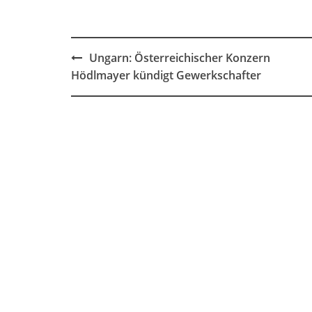
Post
Ungarn: Österreichischer Konzern
navigation
Hödlmayer kündigt Gewerkschafter