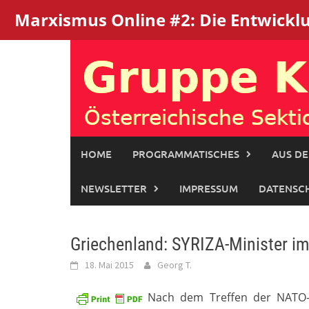
Marxismus Online #2: Die Entwicklun
Skip
to
content
HOME
PROGRAMMATISCHES
AUS DE
NEWSLETTER
IMPRESSUM
DATENSC
Griechenland: SYRIZA-Minister im
18. Mai 2015
Georg T.
Nach dem Treffen der NATO-Au