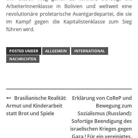
ArbeiterInnenklasse in Bolivien und weltweit eine
revolutionäre proletarische Avantgardepartei, die sie
im Kampf gegen die Kapitalistenklasse zum Sieg
führen wird.
POSTED UNDER
ALLGEMEIN
INTERNATIONAL
NACHRICHTEN
Post
Brasilianische Realität:
Erklärung von CoReP und
navigation
Armut und Kinderarbeit
Bewegung zum
statt Brot und Spiele
Sozialismus (Russland):
Sofortige Beendigung des
israelischen Krieges gegen
Gaza ! Für ein vereinigtes,