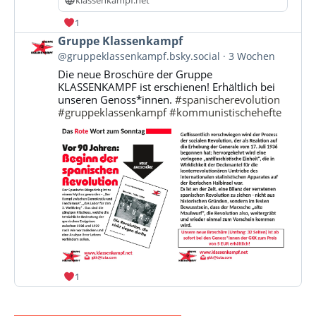
klassenkampf.net
1
Beitrag
Gruppe Klassenkampf
von
@gruppeklassenkampf.bsky.social
3 Wochen
Gruppe
Die neue Broschüre der Gruppe
Klassenkampf
KLASSENKAMPF ist erschienen! Erhältlich bei
auf
unseren Genoss*innen.
#spanischerevolution
Bluesky
#gruppeklassenkampf
#kommunistischehefte
ansehen
1