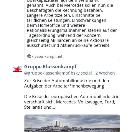
Überkapazitäten auf dem Weltmarkt
genannt. Auch bei Mercedes sollen nun die
Beschäftigten die Rechnung bezahlen.
Längere Arbeitszeiten, Einschnitte bei
tariflichen Leistungen, Einschränkungen
beim Homeoffice und weitere
Rationalisierungsmaßnahmen stehen auf der
Tagesordnung, während der Konzern
gleichzeitig Milliarden an seine Aktionäre
ausschüttet und Aktienrückkäufe betreibt.
klassenkampf.net
Beitrag
Gruppe Klassenkampf
von
@gruppeklassenkampf.bsky.social
2 Wochen
Gruppe
Zur Krise der Automobilindustrie und den
Klassenkampf
Aufgaben der Arbeiter*innenbewegung
auf
Bluesky
Die Krise der europäischen Automobilindustrie
ansehen
verschärft sich. Mercedes, Volkswagen, Ford,
Stellantis und...