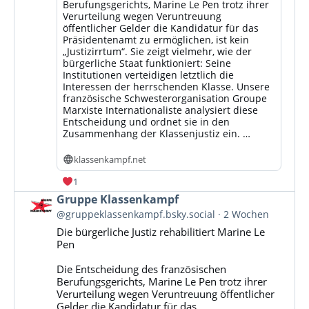
Berufungsgerichts, Marine Le Pen trotz ihrer
Verurteilung wegen Veruntreuung
öffentlicher Gelder die Kandidatur für das
Präsidentenamt zu ermöglichen, ist kein
„Justizirrtum“. Sie zeigt vielmehr, wie der
bürgerliche Staat funktioniert: Seine
Institutionen verteidigen letztlich die
Interessen der herrschenden Klasse. Unsere
französische Schwesterorganisation Groupe
Marxiste Internationaliste analysiert diese
Entscheidung und ordnet sie in den
Zusammenhang der Klassenjustiz ein. …
klassenkampf.net
1
Beitrag
Gruppe Klassenkampf
von
@gruppeklassenkampf.bsky.social
2 Wochen
Gruppe
Die bürgerliche Justiz rehabilitiert Marine Le
Klassenkampf
Pen
auf
Bluesky
Die Entscheidung des französischen
ansehen
Berufungsgerichts, Marine Le Pen trotz ihrer
Verurteilung wegen Veruntreuung öffentlicher
Gelder die Kandidatur für das...