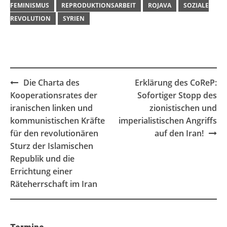
FEMINISMUS
REPRODUKTIONSARBEIT
ROJAVA
SOZIALE
REVOLUTION
SYRIEN
Post
Die Charta des
Erklärung des CoReP:
navigation
Kooperationsrates der
Sofortiger Stopp des
iranischen linken und
zionistischen und
kommunistischen Kräfte
imperialistischen Angriffs
für den revolutionären
auf den Iran!
Sturz der Islamischen
Republik und die
Errichtung einer
Räteherrschaft im Iran