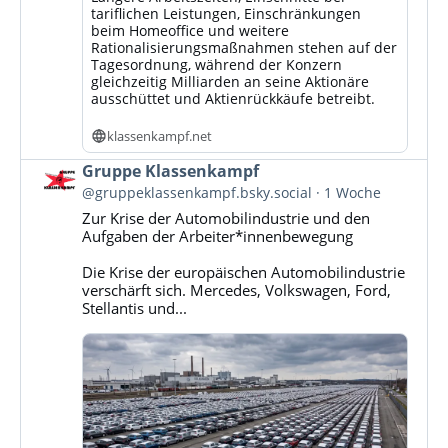
tariflichen Leistungen, Einschränkungen
beim Homeoffice und weitere
Rationalisierungsmaßnahmen stehen auf der
Tagesordnung, während der Konzern
gleichzeitig Milliarden an seine Aktionäre
ausschüttet und Aktienrückkäufe betreibt.
klassenkampf.net
Beitrag
Gruppe Klassenkampf
von
@gruppeklassenkampf.bsky.social
1 Woche
Gruppe
Zur Krise der Automobilindustrie und den
Klassenkampf
Aufgaben der Arbeiter*innenbewegung
auf
Bluesky
Die Krise der europäischen Automobilindustrie
ansehen
verschärft sich. Mercedes, Volkswagen, Ford,
Stellantis und...