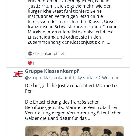
Präsidentenamt zu ermöglichen, ist kein
„Justizirrtum“. Sie zeigt vielmehr, wie der
bürgerliche Staat funktioniert: Seine
Institutionen verteidigen letztlich die
Interessen der herrschenden Klasse. Unsere
französische Schwesterorganisation Groupe
Marxiste Internationaliste analysiert diese
Entscheidung und ordnet sie in den
Zusammenhang der Klassenjustiz ein. …
klassenkampf.net
1
Beitrag
Gruppe Klassenkampf
von
@gruppeklassenkampf.bsky.social
2 Wochen
Gruppe
Die bürgerliche Justiz rehabilitiert Marine Le
Klassenkampf
Pen
auf
Bluesky
Die Entscheidung des französischen
ansehen
Berufungsgerichts, Marine Le Pen trotz ihrer
Verurteilung wegen Veruntreuung öffentlicher
Gelder die Kandidatur für das...