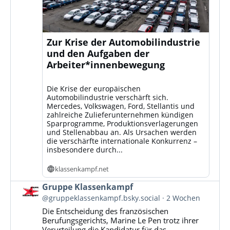
Zur Krise der Automobilindustrie
und den Aufgaben der
Arbeiter*innenbewegung
Die Krise der europäischen
Automobilindustrie verschärft sich.
Mercedes, Volkswagen, Ford, Stellantis und
zahlreiche Zulieferunternehmen kündigen
Sparprogramme, Produktionsverlagerungen
und Stellenabbau an. Als Ursachen werden
die verschärfte internationale Konkurrenz –
insbesondere durch...
klassenkampf.net
Beitrag
Gruppe Klassenkampf
von
@gruppeklassenkampf.bsky.social
2 Wochen
Gruppe
Die Entscheidung des französischen
Klassenkampf
Berufungsgerichts, Marine Le Pen trotz ihrer
auf
Verurteilung die Kandidatur für das