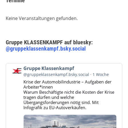
Termine
Keine Veranstaltungen gefunden.
Gruppe KLASSENKAMPF auf bluesky:
@gruppeklassenkampf.bsky.social
Beitrag
Gruppe Klassenkampf
von
@gruppeklassenkampf.bsky.social
1 Woche
Gruppe
Krise der Automobilindustrie – Aufgaben der
Klassenkampf
Arbeiter*innen
auf
Warum Beschäftigte nicht die Kosten der Krise
Bluesky
tragen dürfen und welche
ansehen
Übergangsforderungen nötig sind. Mit
Infografik zu EU-Autoverkäufen.