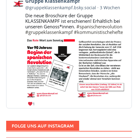
Beitrag
Gruppe Klassenkampf
von
@gruppeklassenkampf.bsky.social
3 Wochen
Gruppe
Die neue Broschüre der Gruppe
Klassenkampf
KLASSENKAMPF ist erschienen! Erhältlich bei
auf
unseren Genoss*innen.
#spanischerevolution
Bluesky
#gruppeklassenkampf
#kommunistischehefte
ansehen
1
FOLGE UNS AUF INSTAGRAM