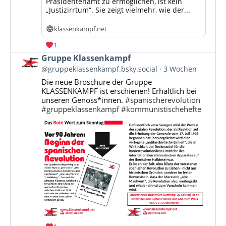
Präsidentenamt zu ermöglichen, ist kein
„Justizirrtum“. Sie zeigt vielmehr, wie der...
klassenkampf.net
1
Beitrag
Gruppe Klassenkampf
von
@gruppeklassenkampf.bsky.social
3 Wochen
Gruppe
Die neue Broschüre der Gruppe
Klassenkampf
KLASSENKAMPF ist erschienen! Erhältlich bei
auf
unseren Genoss*innen.
#spanischerevolution
Bluesky
#gruppeklassenkampf
#kommunistischehefte
ansehen