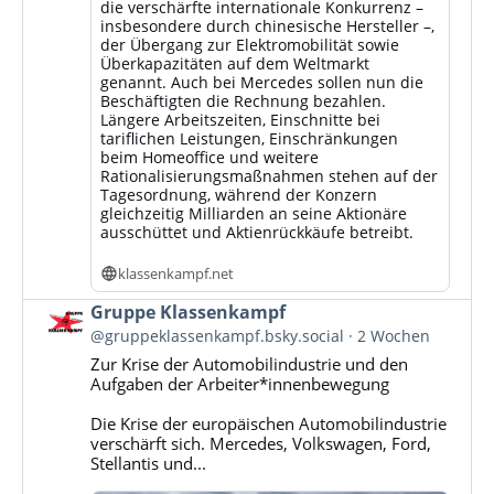
die verschärfte internationale Konkurrenz –
insbesondere durch chinesische Hersteller –,
der Übergang zur Elektromobilität sowie
Überkapazitäten auf dem Weltmarkt
genannt. Auch bei Mercedes sollen nun die
Beschäftigten die Rechnung bezahlen.
Längere Arbeitszeiten, Einschnitte bei
tariflichen Leistungen, Einschränkungen
beim Homeoffice und weitere
Rationalisierungsmaßnahmen stehen auf der
Tagesordnung, während der Konzern
gleichzeitig Milliarden an seine Aktionäre
ausschüttet und Aktienrückkäufe betreibt.
klassenkampf.net
Beitrag
Gruppe Klassenkampf
von
@gruppeklassenkampf.bsky.social
2 Wochen
Gruppe
Zur Krise der Automobilindustrie und den
Klassenkampf
Aufgaben der Arbeiter*innenbewegung
auf
Bluesky
Die Krise der europäischen Automobilindustrie
ansehen
verschärft sich. Mercedes, Volkswagen, Ford,
Stellantis und...