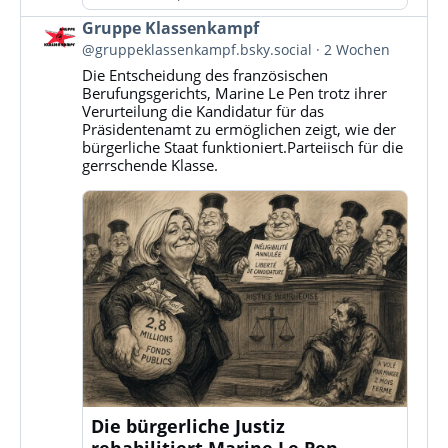
Beitrag
Gruppe Klassenkampf
von
@gruppeklassenkampf.bsky.social
2 Wochen
Gruppe
Die Entscheidung des französischen
Klassenkampf
Berufungsgerichts, Marine Le Pen trotz ihrer
auf
Verurteilung die Kandidatur für das
Bluesky
Präsidentenamt zu ermöglichen zeigt, wie der
ansehen
bürgerliche Staat funktioniert.Parteiisch für die
gerrschende Klasse.
Die bürgerliche Justiz
rehabilitiert Marine Le Pen