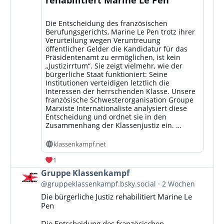
Die Entscheidung des französischen
Berufungsgerichts, Marine Le Pen trotz ihrer
Verurteilung wegen Veruntreuung
öffentlicher Gelder die Kandidatur für das
Präsidentenamt zu ermöglichen, ist kein
„Justizirrtum“. Sie zeigt vielmehr, wie der
bürgerliche Staat funktioniert: Seine
Institutionen verteidigen letztlich die
Interessen der herrschenden Klasse. Unsere
französische Schwesterorganisation Groupe
Marxiste Internationaliste analysiert diese
Entscheidung und ordnet sie in den
Zusammenhang der Klassenjustiz ein. …
klassenkampf.net
1
Beitrag
Gruppe Klassenkampf
von
@gruppeklassenkampf.bsky.social
2 Wochen
Gruppe
Die bürgerliche Justiz rehabilitiert Marine Le
Klassenkampf
Pen
auf
Bluesky
Die Entscheidung des französischen