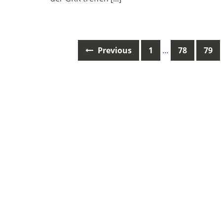
Posts
Previous
1
…
78
79
navigation