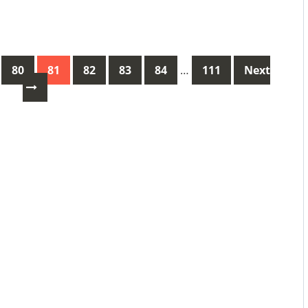
80
81
82
83
84
…
111
Next