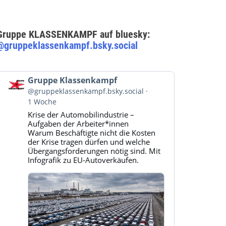
Gruppe KLASSENKAMPF auf bluesky:
@gruppeklassenkampf.bsky.social
Beitrag
Gruppe Klassenkampf
von
@gruppeklassenkampf.bsky.social
Gruppe
1 Woche
Klassenkampf
Krise der Automobilindustrie –
auf
Aufgaben der Arbeiter*innen
Bluesky
Warum Beschäftigte nicht die Kosten
ansehen
der Krise tragen dürfen und welche
Übergangsforderungen nötig sind. Mit
Infografik zu EU-Autoverkäufen.