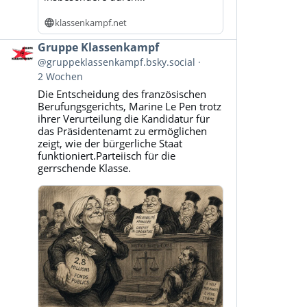
klassenkampf.net
Beitrag
Gruppe Klassenkampf
von
@gruppeklassenkampf.bsky.social
Gruppe
2 Wochen
Klassenkampf
Die Entscheidung des französischen
auf
Berufungsgerichts, Marine Le Pen trotz
Bluesky
ihrer Verurteilung die Kandidatur für
ansehen
das Präsidentenamt zu ermöglichen
zeigt, wie der bürgerliche Staat
funktioniert.Parteiisch für die
gerrschende Klasse.