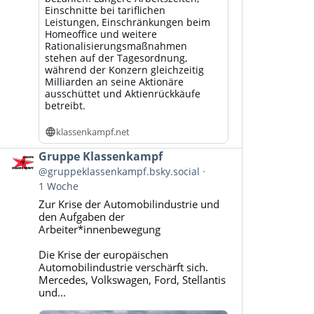
Einschnitte bei tariflichen
Leistungen, Einschränkungen beim
Homeoffice und weitere
Rationalisierungsmaßnahmen
stehen auf der Tagesordnung,
während der Konzern gleichzeitig
Milliarden an seine Aktionäre
ausschüttet und Aktienrückkäufe
betreibt.
klassenkampf.net
Beitrag
Gruppe Klassenkampf
von
@gruppeklassenkampf.bsky.social
Gruppe
1 Woche
Klassenkampf
Zur Krise der Automobilindustrie und
auf
den Aufgaben der
Bluesky
Arbeiter*innenbewegung
ansehen
Die Krise der europäischen
Automobilindustrie verschärft sich.
Mercedes, Volkswagen, Ford, Stellantis
und...