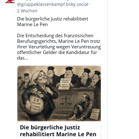
von
@gruppeklassenkampf.bsky.social
Gruppe
2 Wochen
Klassenkampf
Die bürgerliche Justiz rehabilitiert
auf
Marine Le Pen
Bluesky
ansehen
Die Entscheidung des französischen
Berufungsgerichts, Marine Le Pen trotz
ihrer Verurteilung wegen Veruntreuung
öffentlicher Gelder die Kandidatur für
das...
Die bürgerliche Justiz
rehabilitiert Marine Le Pen