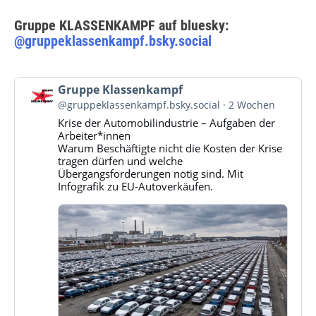
Gruppe KLASSENKAMPF auf bluesky:
@gruppeklassenkampf.bsky.social
Beitrag
Gruppe Klassenkampf
von
@gruppeklassenkampf.bsky.social
2 Wochen
Gruppe
Krise der Automobilindustrie – Aufgaben der
Klassenkampf
Arbeiter*innen
auf
Warum Beschäftigte nicht die Kosten der Krise
Bluesky
tragen dürfen und welche
ansehen
Übergangsforderungen nötig sind. Mit
Infografik zu EU-Autoverkäufen.