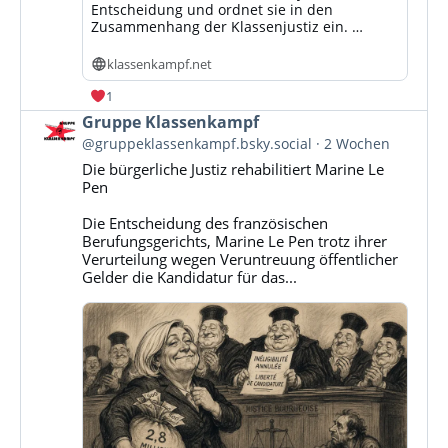
Entscheidung und ordnet sie in den
Zusammenhang der Klassenjustiz ein. …
klassenkampf.net
1
Beitrag
Gruppe Klassenkampf
von
@gruppeklassenkampf.bsky.social
2 Wochen
Gruppe
Die bürgerliche Justiz rehabilitiert Marine Le
Klassenkampf
Pen
auf
Bluesky
Die Entscheidung des französischen
ansehen
Berufungsgerichts, Marine Le Pen trotz ihrer
Verurteilung wegen Veruntreuung öffentlicher
Gelder die Kandidatur für das...