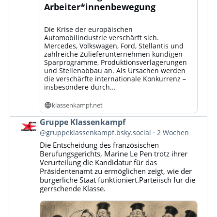
Arbeiter*innenbewegung
Die Krise der europäischen
Automobilindustrie verschärft sich.
Mercedes, Volkswagen, Ford, Stellantis und
zahlreiche Zulieferunternehmen kündigen
Sparprogramme, Produktionsverlagerungen
und Stellenabbau an. Als Ursachen werden
die verschärfte internationale Konkurrenz –
insbesondere durch...
klassenkampf.net
Beitrag
Gruppe Klassenkampf
von
@gruppeklassenkampf.bsky.social
2 Wochen
Gruppe
Die Entscheidung des französischen
Klassenkampf
Berufungsgerichts, Marine Le Pen trotz ihrer
auf
Verurteilung die Kandidatur für das
Bluesky
Präsidentenamt zu ermöglichen zeigt, wie der
ansehen
bürgerliche Staat funktioniert.Parteiisch für die
gerrschende Klasse.