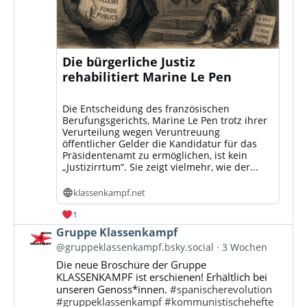
Die bürgerliche Justiz
rehabilitiert Marine Le Pen
Die Entscheidung des französischen
Berufungsgerichts, Marine Le Pen trotz ihrer
Verurteilung wegen Veruntreuung
öffentlicher Gelder die Kandidatur für das
Präsidentenamt zu ermöglichen, ist kein
„Justizirrtum“. Sie zeigt vielmehr, wie der...
klassenkampf.net
1
Beitrag
Gruppe Klassenkampf
von
@gruppeklassenkampf.bsky.social
3 Wochen
Gruppe
Die neue Broschüre der Gruppe
Klassenkampf
KLASSENKAMPF ist erschienen! Erhältlich bei
auf
unseren Genoss*innen.
#spanischerevolution
Bluesky
#gruppeklassenkampf
#kommunistischehefte