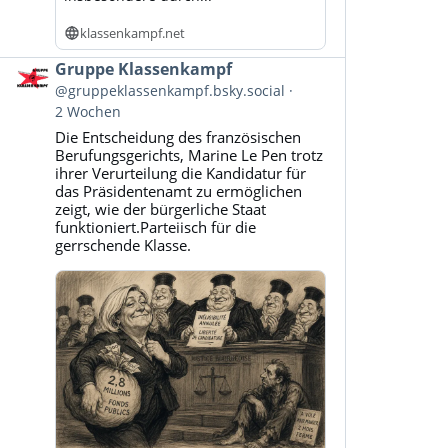
klassenkampf.net
Beitrag
Gruppe Klassenkampf
von
@gruppeklassenkampf.bsky.social
Gruppe
2 Wochen
Klassenkampf
Die Entscheidung des französischen
auf
Berufungsgerichts, Marine Le Pen trotz
Bluesky
ihrer Verurteilung die Kandidatur für
ansehen
das Präsidentenamt zu ermöglichen
zeigt, wie der bürgerliche Staat
funktioniert.Parteiisch für die
gerrschende Klasse.