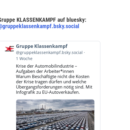
Gruppe KLASSENKAMPF auf bluesky:
@gruppeklassenkampf.bsky.social
Beitrag
Gruppe Klassenkampf
von
@gruppeklassenkampf.bsky.social
Gruppe
1 Woche
Klassenkampf
Krise der Automobilindustrie –
auf
Aufgaben der Arbeiter*innen
Bluesky
Warum Beschäftigte nicht die Kosten
ansehen
der Krise tragen dürfen und welche
Übergangsforderungen nötig sind. Mit
Infografik zu EU-Autoverkäufen.