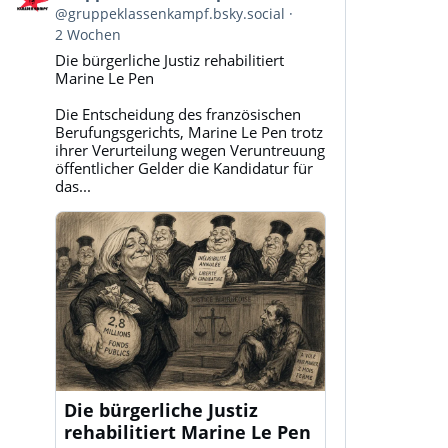
von
@gruppeklassenkampf.bsky.social
Gruppe
2 Wochen
Klassenkampf
Die bürgerliche Justiz rehabilitiert
auf
Marine Le Pen
Bluesky
ansehen
Die Entscheidung des französischen
Berufungsgerichts, Marine Le Pen trotz
ihrer Verurteilung wegen Veruntreuung
öffentlicher Gelder die Kandidatur für
das...
Die bürgerliche Justiz
rehabilitiert Marine Le Pen