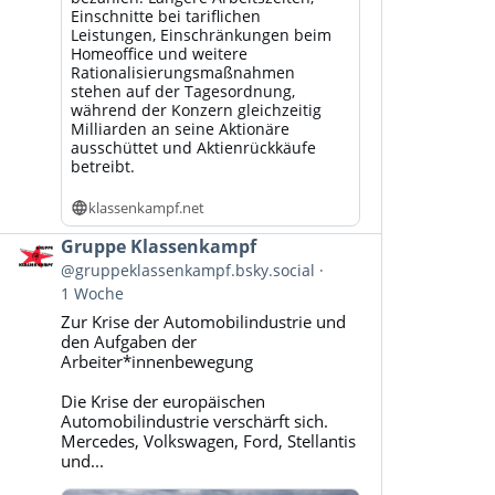
Einschnitte bei tariflichen
Leistungen, Einschränkungen beim
Homeoffice und weitere
Rationalisierungsmaßnahmen
stehen auf der Tagesordnung,
während der Konzern gleichzeitig
Milliarden an seine Aktionäre
ausschüttet und Aktienrückkäufe
betreibt.
klassenkampf.net
Beitrag
Gruppe Klassenkampf
von
@gruppeklassenkampf.bsky.social
Gruppe
1 Woche
Klassenkampf
Zur Krise der Automobilindustrie und
auf
den Aufgaben der
Bluesky
Arbeiter*innenbewegung
ansehen
Die Krise der europäischen
Automobilindustrie verschärft sich.
Mercedes, Volkswagen, Ford, Stellantis
und...