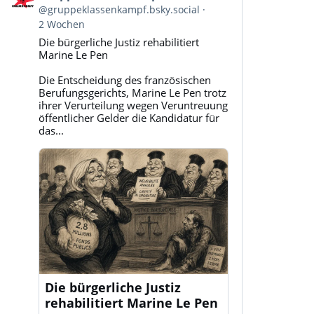
von
@gruppeklassenkampf.bsky.social
Gruppe
2 Wochen
Klassenkampf
Die bürgerliche Justiz rehabilitiert
auf
Marine Le Pen
Bluesky
ansehen
Die Entscheidung des französischen
Berufungsgerichts, Marine Le Pen trotz
ihrer Verurteilung wegen Veruntreuung
öffentlicher Gelder die Kandidatur für
das...
Die bürgerliche Justiz
rehabilitiert Marine Le Pen