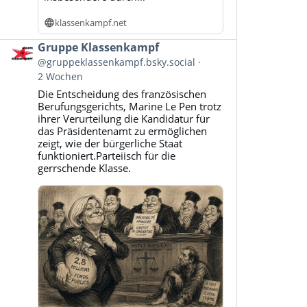
klassenkampf.net
Beitrag
Gruppe Klassenkampf
von
@gruppeklassenkampf.bsky.social
Gruppe
2 Wochen
Klassenkampf
Die Entscheidung des französischen
auf
Berufungsgerichts, Marine Le Pen trotz
Bluesky
ihrer Verurteilung die Kandidatur für
ansehen
das Präsidentenamt zu ermöglichen
zeigt, wie der bürgerliche Staat
funktioniert.Parteiisch für die
gerrschende Klasse.