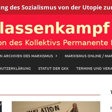
g des Sozialismus von der Utopie zur
N ARCHIVEN DES MARXISMUS
MARXISMUS ONLINE / MAR
HUTZERKLÄRUNG
STATUT DER GKK
TERMINE UND VER