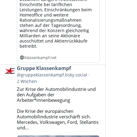
Einschnitte bei tariflichen
Leistungen, Einschränkungen beim
Homeoffice und weitere
Rationalisierungsmaßnahmen
stehen auf der Tagesordnung,
während der Konzern gleichzeitig
Milliarden an seine Aktionäre
ausschüttet und Aktienrückkäufe
betreibt.
klassenkampf.net
Beitrag
Gruppe Klassenkampf
von
@gruppeklassenkampf.bsky.social
Gruppe
2 Wochen
Klassenkampf
Zur Krise der Automobilindustrie und
auf
den Aufgaben der
Bluesky
Arbeiter*innenbewegung
ansehen
Die Krise der europäischen
Automobilindustrie verschärft sich.
Mercedes, Volkswagen, Ford, Stellantis
und...