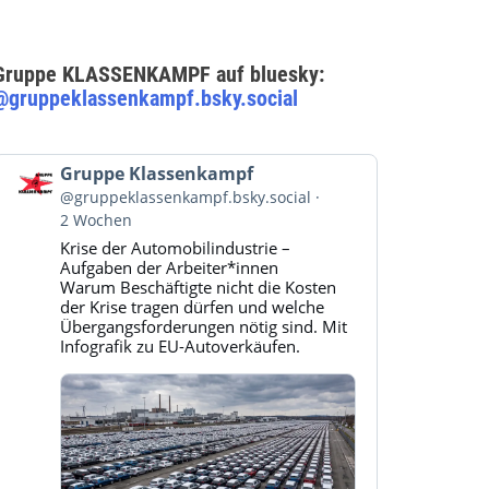
Gruppe KLASSENKAMPF auf bluesky:
@gruppeklassenkampf.bsky.social
Beitrag
Gruppe Klassenkampf
von
@gruppeklassenkampf.bsky.social
Gruppe
2 Wochen
Klassenkampf
Krise der Automobilindustrie –
auf
Aufgaben der Arbeiter*innen
Bluesky
Warum Beschäftigte nicht die Kosten
ansehen
der Krise tragen dürfen und welche
Übergangsforderungen nötig sind. Mit
Infografik zu EU-Autoverkäufen.