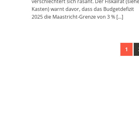
verschlechtert sich rasant. Der Fiskalrat (sieh
Kasten) warnt davor, dass das Budgetdefizit
2025 die Maastricht-Grenze von 3 %
[...]
Posts
1
navigation