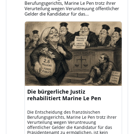
ansehen
Berufungsgerichts, Marine Le Pen trotz ihrer
Verurteilung wegen Veruntreuung öffentlicher
Gelder die Kandidatur für das...
Die bürgerliche Justiz
rehabilitiert Marine Le Pen
Die Entscheidung des französischen
Berufungsgerichts, Marine Le Pen trotz ihrer
Verurteilung wegen Veruntreuung
öffentlicher Gelder die Kandidatur für das
Präsidentenamt zu ermöglichen, ist kein