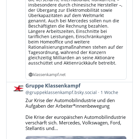
insbesondere durch chinesische Hersteller –,
der Übergang zur Elektromobilität sowie
Überkapazitäten auf dem Weltmarkt
genannt. Auch bei Mercedes sollen nun die
Beschäftigten die Rechnung bezahlen.
Längere Arbeitszeiten, Einschnitte bei
tariflichen Leistungen, Einschränkungen
beim Homeoffice und weitere
Rationalisierungsmaßnahmen stehen auf der
Tagesordnung, während der Konzern
gleichzeitig Milliarden an seine Aktionäre
ausschüttet und Aktienrückkäufe betreibt.
klassenkampf.net
Beitrag
Gruppe Klassenkampf
von
@gruppeklassenkampf.bsky.social
1 Woche
Gruppe
Zur Krise der Automobilindustrie und den
Klassenkampf
Aufgaben der Arbeiter*innenbewegung
auf
Bluesky
Die Krise der europäischen Automobilindustrie
ansehen
verschärft sich. Mercedes, Volkswagen, Ford,
Stellantis und...