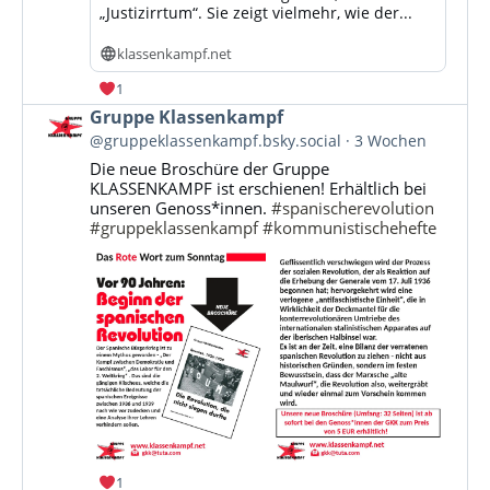
„Justizirrtum“. Sie zeigt vielmehr, wie der...
klassenkampf.net
1
Beitrag
Gruppe Klassenkampf
von
@gruppeklassenkampf.bsky.social
3 Wochen
Gruppe
Die neue Broschüre der Gruppe
Klassenkampf
KLASSENKAMPF ist erschienen! Erhältlich bei
auf
unseren Genoss*innen.
#spanischerevolution
Bluesky
#gruppeklassenkampf
#kommunistischehefte
ansehen
1