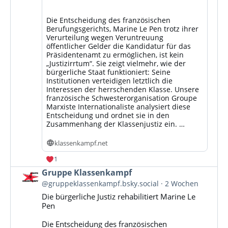
Die Entscheidung des französischen
Berufungsgerichts, Marine Le Pen trotz ihrer
Verurteilung wegen Veruntreuung
öffentlicher Gelder die Kandidatur für das
Präsidentenamt zu ermöglichen, ist kein
„Justizirrtum“. Sie zeigt vielmehr, wie der
bürgerliche Staat funktioniert: Seine
Institutionen verteidigen letztlich die
Interessen der herrschenden Klasse. Unsere
französische Schwesterorganisation Groupe
Marxiste Internationaliste analysiert diese
Entscheidung und ordnet sie in den
Zusammenhang der Klassenjustiz ein. …
klassenkampf.net
1
Beitrag
Gruppe Klassenkampf
von
@gruppeklassenkampf.bsky.social
2 Wochen
Gruppe
Die bürgerliche Justiz rehabilitiert Marine Le
Klassenkampf
Pen
auf
Bluesky
Die Entscheidung des französischen