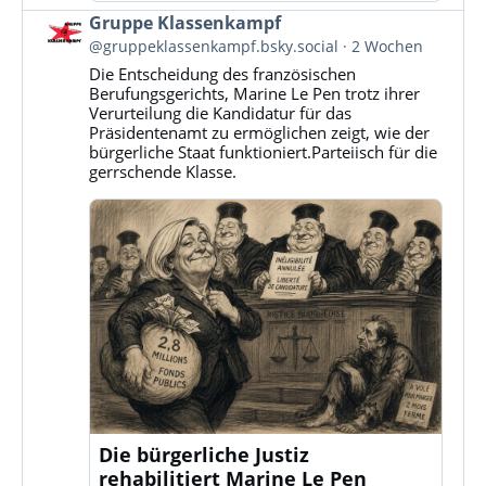
Beitrag
Gruppe Klassenkampf
von
@gruppeklassenkampf.bsky.social
2 Wochen
Gruppe
Die Entscheidung des französischen
Klassenkampf
Berufungsgerichts, Marine Le Pen trotz ihrer
auf
Verurteilung die Kandidatur für das
Bluesky
Präsidentenamt zu ermöglichen zeigt, wie der
ansehen
bürgerliche Staat funktioniert.Parteiisch für die
gerrschende Klasse.
Die bürgerliche Justiz
rehabilitiert Marine Le Pen