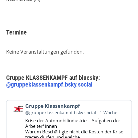
Termine
Keine Veranstaltungen gefunden.
Gruppe KLASSENKAMPF auf bluesky:
@gruppeklassenkampf.bsky.social
Beitrag
Gruppe Klassenkampf
von
@gruppeklassenkampf.bsky.social
1 Woche
Gruppe
Krise der Automobilindustrie – Aufgaben der
Klassenkampf
Arbeiter*innen
auf
Warum Beschäftigte nicht die Kosten der Krise
Bluesky
tragen dürfen und welche