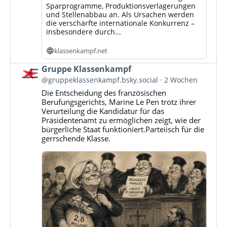
Sparprogramme, Produktionsverlagerungen
und Stellenabbau an. Als Ursachen werden
die verschärfte internationale Konkurrenz –
insbesondere durch...
klassenkampf.net
Beitrag
Gruppe Klassenkampf
von
@gruppeklassenkampf.bsky.social
2 Wochen
Gruppe
Die Entscheidung des französischen
Klassenkampf
Berufungsgerichts, Marine Le Pen trotz ihrer
auf
Verurteilung die Kandidatur für das
Bluesky
Präsidentenamt zu ermöglichen zeigt, wie der
ansehen
bürgerliche Staat funktioniert.Parteiisch für die
gerrschende Klasse.