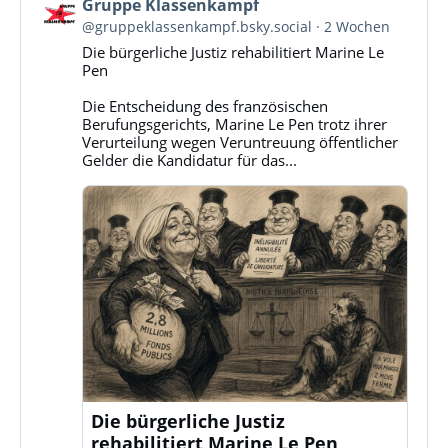
Beitrag
Gruppe Klassenkampf
von
@gruppeklassenkampf.bsky.social
2 Wochen
Gruppe
Die bürgerliche Justiz rehabilitiert Marine Le
Klassenkampf
Pen
auf
Bluesky
Die Entscheidung des französischen
ansehen
Berufungsgerichts, Marine Le Pen trotz ihrer
Verurteilung wegen Veruntreuung öffentlicher
Gelder die Kandidatur für das...
Die bürgerliche Justiz
rehabilitiert Marine Le Pen