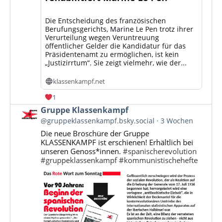
Die Entscheidung des französischen
Berufungsgerichts, Marine Le Pen trotz ihrer
Verurteilung wegen Veruntreuung
öffentlicher Gelder die Kandidatur für das
Präsidentenamt zu ermöglichen, ist kein
„Justizirrtum“. Sie zeigt vielmehr, wie der...
klassenkampf.net
1
Beitrag
Gruppe Klassenkampf
von
@gruppeklassenkampf.bsky.social
3 Wochen
Gruppe
Die neue Broschüre der Gruppe
Klassenkampf
KLASSENKAMPF ist erschienen! Erhältlich bei
auf
unseren Genoss*innen.
#spanischerevolution
Bluesky
#gruppeklassenkampf
#kommunistischehefte
ansehen