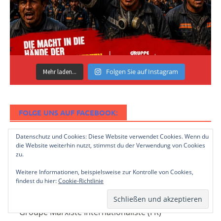
Folgen Sie auf Instagram
Mehr laden...
FOLGE UNS AUF FACEBOOK:
Datenschutz und Cookies: Diese Website verwendet Cookies. Wenn du
die Website weiterhin nutzt, stimmst du der Verwendung von Cookies
zu.
DAS COREP
Weitere Informationen, beispielsweise zur Kontrolle von Cookies,
findest du hier:
Cookie-Richtlinie
CoReP
Groupe Marxiste Internationaliste (FR)