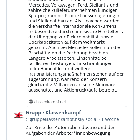
Mercedes, Volkswagen, Ford, Stellantis und
zahlreiche Zulieferunternehmen kündigen
Sparprogramme, Produktionsverlagerungen
und Stellenabbau an. Als Ursachen werden
die verschärfte internationale Konkurrenz –
insbesondere durch chinesische Hersteller –,
der Übergang zur Elektromobilität sowie
Überkapazitäten auf dem Weltmarkt
genannt. Auch bei Mercedes sollen nun die
Beschäftigten die Rechnung bezahlen.
Längere Arbeitszeiten, Einschnitte bei
tariflichen Leistungen, Einschränkungen
beim Homeoffice und weitere
Rationalisierungsmaßnahmen stehen auf der
Tagesordnung, während der Konzern
gleichzeitig Milliarden an seine Aktionäre
ausschüttet und Aktienrückkäufe betreibt.
klassenkampf.net
Beitrag
Gruppe Klassenkampf
von
@gruppeklassenkampf.bsky.social
1 Woche
Gruppe
Zur Krise der Automobilindustrie und den
Klassenkampf
Aufgaben der Arbeiter*innenbewegung
auf