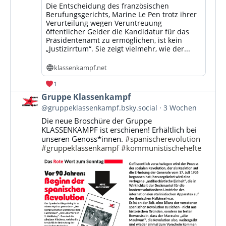
Die Entscheidung des französischen
Berufungsgerichts, Marine Le Pen trotz ihrer
Verurteilung wegen Veruntreuung
öffentlicher Gelder die Kandidatur für das
Präsidentenamt zu ermöglichen, ist kein
„Justizirrtum“. Sie zeigt vielmehr, wie der...
klassenkampf.net
1
Beitrag
Gruppe Klassenkampf
von
@gruppeklassenkampf.bsky.social
3 Wochen
Gruppe
Die neue Broschüre der Gruppe
Klassenkampf
KLASSENKAMPF ist erschienen! Erhältlich bei
auf
unseren Genoss*innen.
#spanischerevolution
Bluesky
#gruppeklassenkampf
#kommunistischehefte
ansehen