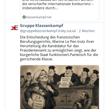
die verschärfte internationale Konkurrenz –
insbesondere durch...
klassenkampf.net
Beitrag
Gruppe Klassenkampf
von
@gruppeklassenkampf.bsky.social
2 Wochen
Gruppe
Die Entscheidung des französischen
Klassenkampf
Berufungsgerichts, Marine Le Pen trotz ihrer
auf
Verurteilung die Kandidatur für das
Bluesky
Präsidentenamt zu ermöglichen zeigt, wie der
ansehen
bürgerliche Staat funktioniert.Parteiisch für die
gerrschende Klasse.