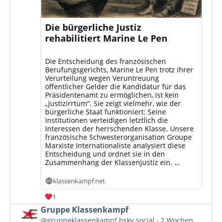
Die bürgerliche Justiz
rehabilitiert Marine Le Pen
Die Entscheidung des französischen
Berufungsgerichts, Marine Le Pen trotz ihrer
Verurteilung wegen Veruntreuung
öffentlicher Gelder die Kandidatur für das
Präsidentenamt zu ermöglichen, ist kein
„Justizirrtum“. Sie zeigt vielmehr, wie der
bürgerliche Staat funktioniert: Seine
Institutionen verteidigen letztlich die
Interessen der herrschenden Klasse. Unsere
französische Schwesterorganisation Groupe
Marxiste Internationaliste analysiert diese
Entscheidung und ordnet sie in den
Zusammenhang der Klassenjustiz ein. …
klassenkampf.net
1
Beitrag
Gruppe Klassenkampf
von
@gruppeklassenkampf.bsky.social
2 Wochen