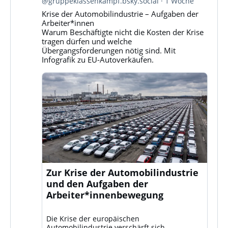
@gruppeklassenkampf.bsky.social
1 Woche
Gruppe
Krise der Automobilindustrie – Aufgaben der
Klassenkampf
Arbeiter*innen
auf
Warum Beschäftigte nicht die Kosten der Krise
Bluesky
tragen dürfen und welche
ansehen
Übergangsforderungen nötig sind. Mit
Infografik zu EU-Autoverkäufen.
Zur Krise der Automobilindustrie
und den Aufgaben der
Arbeiter*innenbewegung
Die Krise der europäischen
Automobilindustrie verschärft sich.