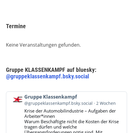
Termine
Keine Veranstaltungen gefunden.
Gruppe KLASSENKAMPF auf bluesky:
@gruppeklassenkampf.bsky.social
Beitrag
Gruppe Klassenkampf
von
@gruppeklassenkampf.bsky.social
2 Wochen
Gruppe
Krise der Automobilindustrie – Aufgaben der
Klassenkampf
Arbeiter*innen
auf
Warum Beschäftigte nicht die Kosten der Krise
Bluesky
tragen dürfen und welche
ansehen
Übergangsforderungen nötig sind. Mit