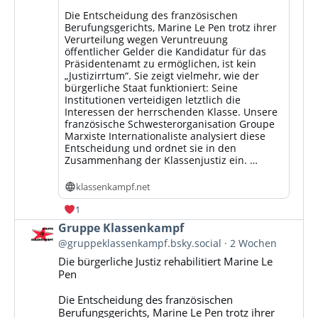
Die Entscheidung des französischen
Berufungsgerichts, Marine Le Pen trotz ihrer
Verurteilung wegen Veruntreuung
öffentlicher Gelder die Kandidatur für das
Präsidentenamt zu ermöglichen, ist kein
„Justizirrtum“. Sie zeigt vielmehr, wie der
bürgerliche Staat funktioniert: Seine
Institutionen verteidigen letztlich die
Interessen der herrschenden Klasse. Unsere
französische Schwesterorganisation Groupe
Marxiste Internationaliste analysiert diese
Entscheidung und ordnet sie in den
Zusammenhang der Klassenjustiz ein. …
klassenkampf.net
1
Beitrag
Gruppe Klassenkampf
von
@gruppeklassenkampf.bsky.social
2 Wochen
Gruppe
Die bürgerliche Justiz rehabilitiert Marine Le
Klassenkampf
Pen
auf
Bluesky
Die Entscheidung des französischen
ansehen
Berufungsgerichts, Marine Le Pen trotz ihrer