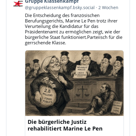
Beitrag
Gruppe Klassenkampf
von
@gruppeklassenkampf.bsky.social
2 Wochen
Gruppe
Die Entscheidung des französischen
Klassenkampf
Berufungsgerichts, Marine Le Pen trotz ihrer
auf
Verurteilung die Kandidatur für das
Bluesky
Präsidentenamt zu ermöglichen zeigt, wie der
ansehen
bürgerliche Staat funktioniert.Parteiisch für die
gerrschende Klasse.
Die bürgerliche Justiz
rehabilitiert Marine Le Pen