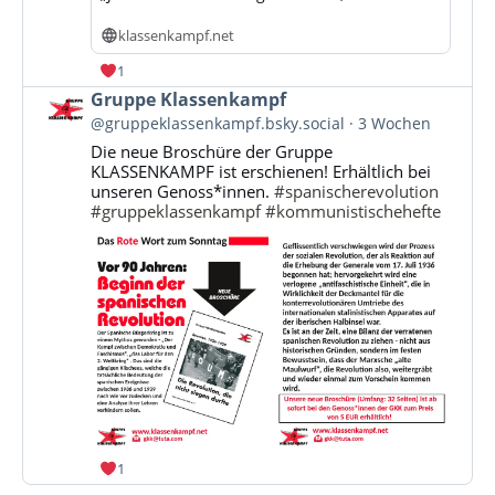
klassenkampf.net
1
Beitrag
Gruppe Klassenkampf
von
@gruppeklassenkampf.bsky.social
3 Wochen
Gruppe
Die neue Broschüre der Gruppe
Klassenkampf
KLASSENKAMPF ist erschienen! Erhältlich bei
auf
unseren Genoss*innen.
#spanischerevolution
Bluesky
#gruppeklassenkampf
#kommunistischehefte
ansehen
1