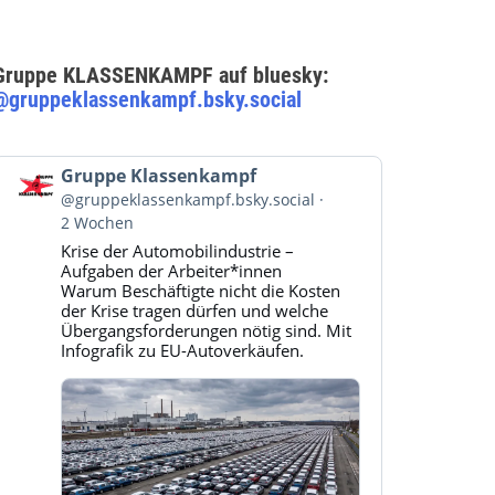
Gruppe KLASSENKAMPF auf bluesky:
@gruppeklassenkampf.bsky.social
Beitrag
Gruppe Klassenkampf
von
@gruppeklassenkampf.bsky.social
Gruppe
2 Wochen
Klassenkampf
Krise der Automobilindustrie –
auf
Aufgaben der Arbeiter*innen
Bluesky
Warum Beschäftigte nicht die Kosten
ansehen
der Krise tragen dürfen und welche
Übergangsforderungen nötig sind. Mit
Infografik zu EU-Autoverkäufen.