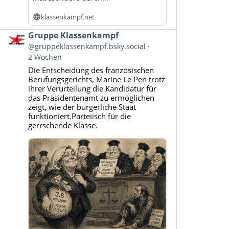
klassenkampf.net
Beitrag
Gruppe Klassenkampf
von
@gruppeklassenkampf.bsky.social
Gruppe
2 Wochen
Klassenkampf
Die Entscheidung des französischen
auf
Berufungsgerichts, Marine Le Pen trotz
Bluesky
ihrer Verurteilung die Kandidatur für
ansehen
das Präsidentenamt zu ermöglichen
zeigt, wie der bürgerliche Staat
funktioniert.Parteiisch für die
gerrschende Klasse.