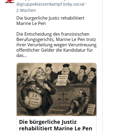
von
@gruppeklassenkampf.bsky.social
Gruppe
2 Wochen
Klassenkampf
Die bürgerliche Justiz rehabilitiert
auf
Marine Le Pen
Bluesky
ansehen
Die Entscheidung des französischen
Berufungsgerichts, Marine Le Pen trotz
ihrer Verurteilung wegen Veruntreuung
öffentlicher Gelder die Kandidatur für
das...
Die bürgerliche Justiz
rehabilitiert Marine Le Pen