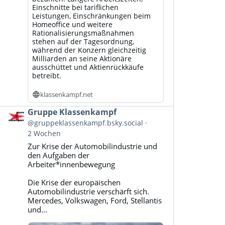
Einschnitte bei tariflichen
Leistungen, Einschränkungen beim
Homeoffice und weitere
Rationalisierungsmaßnahmen
stehen auf der Tagesordnung,
während der Konzern gleichzeitig
Milliarden an seine Aktionäre
ausschüttet und Aktienrückkäufe
betreibt.
klassenkampf.net
Beitrag
Gruppe Klassenkampf
von
@gruppeklassenkampf.bsky.social
Gruppe
2 Wochen
Klassenkampf
Zur Krise der Automobilindustrie und
auf
den Aufgaben der
Bluesky
Arbeiter*innenbewegung
ansehen
Die Krise der europäischen
Automobilindustrie verschärft sich.
Mercedes, Volkswagen, Ford, Stellantis
und...