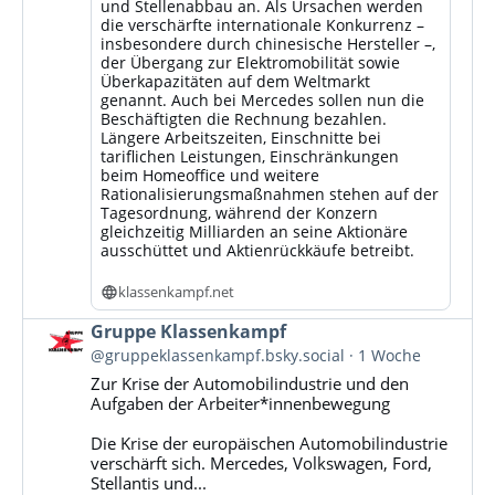
und Stellenabbau an. Als Ursachen werden
die verschärfte internationale Konkurrenz –
insbesondere durch chinesische Hersteller –,
der Übergang zur Elektromobilität sowie
Überkapazitäten auf dem Weltmarkt
genannt. Auch bei Mercedes sollen nun die
Beschäftigten die Rechnung bezahlen.
Längere Arbeitszeiten, Einschnitte bei
tariflichen Leistungen, Einschränkungen
beim Homeoffice und weitere
Rationalisierungsmaßnahmen stehen auf der
Tagesordnung, während der Konzern
gleichzeitig Milliarden an seine Aktionäre
ausschüttet und Aktienrückkäufe betreibt.
klassenkampf.net
Beitrag
Gruppe Klassenkampf
von
@gruppeklassenkampf.bsky.social
1 Woche
Gruppe
Zur Krise der Automobilindustrie und den
Klassenkampf
Aufgaben der Arbeiter*innenbewegung
auf
Bluesky
Die Krise der europäischen Automobilindustrie
ansehen
verschärft sich. Mercedes, Volkswagen, Ford,
Stellantis und...