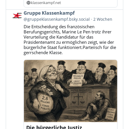
klassenkampf.net
Beitrag
Gruppe Klassenkampf
von
@gruppeklassenkampf.bsky.social
2 Wochen
Gruppe
Die Entscheidung des französischen
Klassenkampf
Berufungsgerichts, Marine Le Pen trotz ihrer
auf
Verurteilung die Kandidatur für das
Bluesky
Präsidentenamt zu ermöglichen zeigt, wie der
ansehen
bürgerliche Staat funktioniert.Parteiisch für die
gerrschende Klasse.
Die bürgerliche Justiz