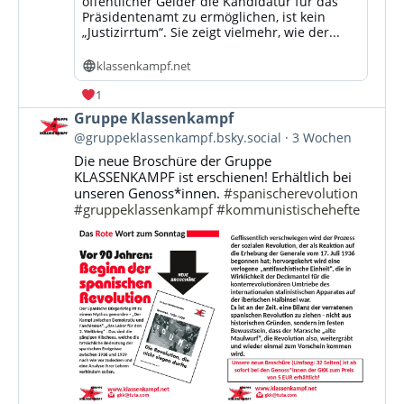
öffentlicher Gelder die Kandidatur für das
Präsidentenamt zu ermöglichen, ist kein
„Justizirrtum“. Sie zeigt vielmehr, wie der...
klassenkampf.net
1
Beitrag
Gruppe Klassenkampf
von
@gruppeklassenkampf.bsky.social
3 Wochen
Gruppe
Die neue Broschüre der Gruppe
Klassenkampf
KLASSENKAMPF ist erschienen! Erhältlich bei
auf
unseren Genoss*innen.
#spanischerevolution
Bluesky
#gruppeklassenkampf
#kommunistischehefte
ansehen