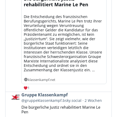
rehabilitiert Marine Le Pen
Die Entscheidung des französischen
Berufungsgerichts, Marine Le Pen trotz ihrer
Verurteilung wegen Veruntreuung
öffentlicher Gelder die Kandidatur für das
Präsidentenamt zu ermöglichen, ist kein
„Justizirrtum“. Sie zeigt vielmehr, wie der
bürgerliche Staat funktioniert: Seine
Institutionen verteidigen letztlich die
Interessen der herrschenden Klasse. Unsere
französische Schwesterorganisation Groupe
Marxiste Internationaliste analysiert diese
Entscheidung und ordnet sie in den
Zusammenhang der Klassenjustiz ein. …
klassenkampf.net
1
Beitrag
Gruppe Klassenkampf
von
@gruppeklassenkampf.bsky.social
2 Wochen
Gruppe
Die bürgerliche Justiz rehabilitiert Marine Le
Klassenkampf
Pen
auf