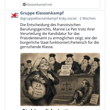
klassenkampf.net
Beitrag
Gruppe Klassenkampf
von
@gruppeklassenkampf.bsky.social
2 Wochen
Gruppe
Die Entscheidung des französischen
Klassenkampf
Berufungsgerichts, Marine Le Pen trotz ihrer
auf
Verurteilung die Kandidatur für das
Bluesky
Präsidentenamt zu ermöglichen zeigt, wie der
ansehen
bürgerliche Staat funktioniert.Parteiisch für die
gerrschende Klasse.