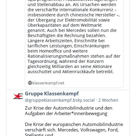
und Stellenabbau an. Als Ursachen werden
die verschärfte internationale Konkurrenz –
insbesondere durch chinesische Hersteller –,
der Übergang zur Elektromobilität sowie
Überkapazitäten auf dem Weltmarkt
genannt. Auch bei Mercedes sollen nun die
Beschäftigten die Rechnung bezahlen.
Längere Arbeitszeiten, Einschnitte bei
tariflichen Leistungen, Einschränkungen
beim Homeoffice und weitere
Rationalisierungsmaßnahmen stehen auf der
Tagesordnung, während der Konzern
gleichzeitig Milliarden an seine Aktionäre
ausschüttet und Aktienrückkäufe betreibt.
klassenkampf.net
Beitrag
Gruppe Klassenkampf
von
@gruppeklassenkampf.bsky.social
2 Wochen
Gruppe
Zur Krise der Automobilindustrie und den
Klassenkampf
Aufgaben der Arbeiter*innenbewegung
auf
Bluesky
Die Krise der europäischen Automobilindustrie
ansehen
verschärft sich. Mercedes, Volkswagen, Ford,
Stellantis und...