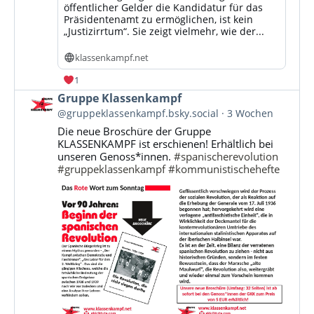
öffentlicher Gelder die Kandidatur für das
Präsidentenamt zu ermöglichen, ist kein
„Justizirrtum“. Sie zeigt vielmehr, wie der...
klassenkampf.net
1
Beitrag
Gruppe Klassenkampf
von
@gruppeklassenkampf.bsky.social
3 Wochen
Gruppe
Die neue Broschüre der Gruppe
Klassenkampf
KLASSENKAMPF ist erschienen! Erhältlich bei
auf
unseren Genoss*innen.
#spanischerevolution
Bluesky
#gruppeklassenkampf
#kommunistischehefte
ansehen