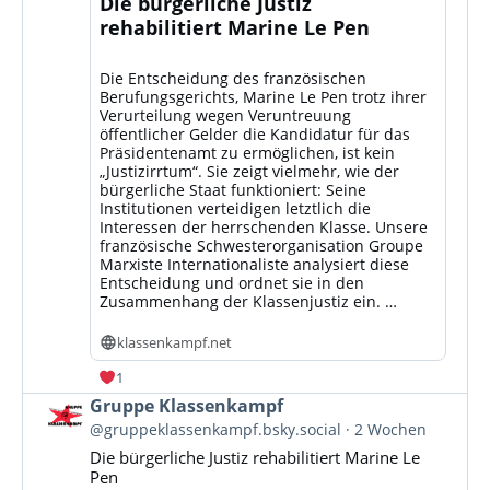
Die bürgerliche Justiz
rehabilitiert Marine Le Pen
Die Entscheidung des französischen
Berufungsgerichts, Marine Le Pen trotz ihrer
Verurteilung wegen Veruntreuung
öffentlicher Gelder die Kandidatur für das
Präsidentenamt zu ermöglichen, ist kein
„Justizirrtum“. Sie zeigt vielmehr, wie der
bürgerliche Staat funktioniert: Seine
Institutionen verteidigen letztlich die
Interessen der herrschenden Klasse. Unsere
französische Schwesterorganisation Groupe
Marxiste Internationaliste analysiert diese
Entscheidung und ordnet sie in den
Zusammenhang der Klassenjustiz ein. …
klassenkampf.net
1
Beitrag
Gruppe Klassenkampf
von
@gruppeklassenkampf.bsky.social
2 Wochen
Gruppe
Die bürgerliche Justiz rehabilitiert Marine Le
Klassenkampf
Pen