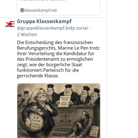
klassenkampf.net
Beitrag
Gruppe Klassenkampf
von
@gruppeklassenkampf.bsky.social
Gruppe
2 Wochen
Klassenkampf
Die Entscheidung des französischen
auf
Berufungsgerichts, Marine Le Pen trotz
Bluesky
ihrer Verurteilung die Kandidatur für
ansehen
das Präsidentenamt zu ermöglichen
zeigt, wie der bürgerliche Staat
funktioniert.Parteiisch für die
gerrschende Klasse.