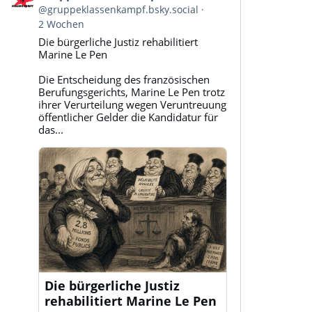
von
@gruppeklassenkampf.bsky.social
Gruppe
2 Wochen
Klassenkampf
Die bürgerliche Justiz rehabilitiert
auf
Marine Le Pen
Bluesky
ansehen
Die Entscheidung des französischen
Berufungsgerichts, Marine Le Pen trotz
ihrer Verurteilung wegen Veruntreuung
öffentlicher Gelder die Kandidatur für
das...
Die bürgerliche Justiz
rehabilitiert Marine Le Pen