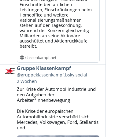
Einschnitte bei tariflichen
Leistungen, Einschränkungen beim
Homeoffice und weitere
Rationalisierungsmaßnahmen
stehen auf der Tagesordnung,
während der Konzern gleichzeitig
Milliarden an seine Aktionäre
ausschüttet und Aktienrückkäufe
betreibt.
klassenkampf.net
Beitrag
Gruppe Klassenkampf
von
@gruppeklassenkampf.bsky.social
Gruppe
2 Wochen
Klassenkampf
Zur Krise der Automobilindustrie und
auf
den Aufgaben der
Bluesky
Arbeiter*innenbewegung
ansehen
Die Krise der europäischen
Automobilindustrie verschärft sich.
Mercedes, Volkswagen, Ford, Stellantis
und...