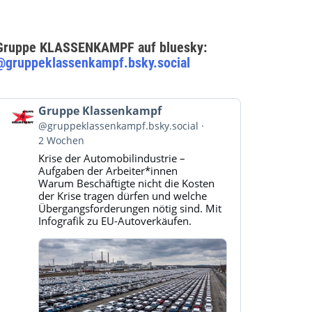
Gruppe KLASSENKAMPF auf bluesky:
@gruppeklassenkampf.bsky.social
Beitrag
Gruppe Klassenkampf
von
@gruppeklassenkampf.bsky.social
Gruppe
2 Wochen
Klassenkampf
Krise der Automobilindustrie –
auf
Aufgaben der Arbeiter*innen
Bluesky
Warum Beschäftigte nicht die Kosten
ansehen
der Krise tragen dürfen und welche
Übergangsforderungen nötig sind. Mit
Infografik zu EU-Autoverkäufen.