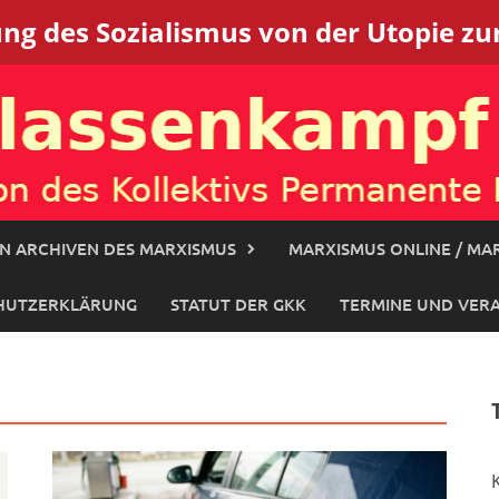
g des Sozialismus von der Utopie zur
N ARCHIVEN DES MARXISMUS
MARXISMUS ONLINE / MAR
HUTZERKLÄRUNG
STATUT DER GKK
TERMINE UND VER