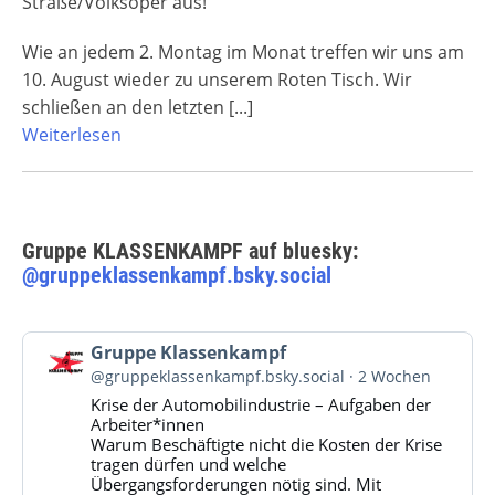
Straße/Volksoper aus!
Wie an jedem 2. Montag im Monat treffen wir uns am
10. August wieder zu unserem Roten Tisch. Wir
schließen an den letzten
[...]
Weiterlesen
Gruppe KLASSENKAMPF auf bluesky:
@gruppeklassenkampf.bsky.social
Beitrag
Gruppe Klassenkampf
von
@gruppeklassenkampf.bsky.social
2 Wochen
Gruppe
Krise der Automobilindustrie – Aufgaben der
Klassenkampf
Arbeiter*innen
auf
Warum Beschäftigte nicht die Kosten der Krise
Bluesky
tragen dürfen und welche
ansehen
Übergangsforderungen nötig sind. Mit