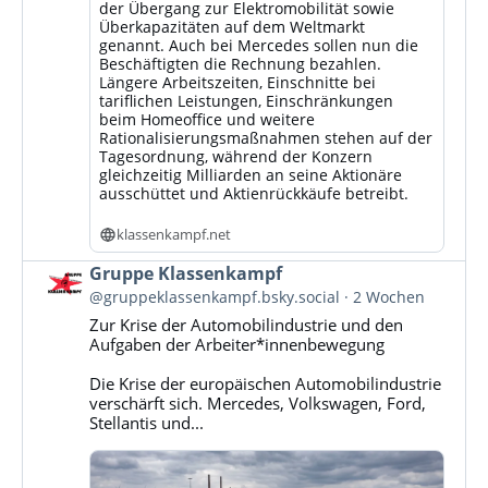
der Übergang zur Elektromobilität sowie
Überkapazitäten auf dem Weltmarkt
genannt. Auch bei Mercedes sollen nun die
Beschäftigten die Rechnung bezahlen.
Längere Arbeitszeiten, Einschnitte bei
tariflichen Leistungen, Einschränkungen
beim Homeoffice und weitere
Rationalisierungsmaßnahmen stehen auf der
Tagesordnung, während der Konzern
gleichzeitig Milliarden an seine Aktionäre
ausschüttet und Aktienrückkäufe betreibt.
klassenkampf.net
Beitrag
Gruppe Klassenkampf
von
@gruppeklassenkampf.bsky.social
2 Wochen
Gruppe
Zur Krise der Automobilindustrie und den
Klassenkampf
Aufgaben der Arbeiter*innenbewegung
auf
Bluesky
Die Krise der europäischen Automobilindustrie
ansehen
verschärft sich. Mercedes, Volkswagen, Ford,
Stellantis und...