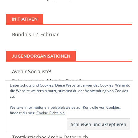
INITIATIVEN
Bündnis 12. Februar
JUGENDORGANISATIONEN
Avenir Socialiste!
Enternasyonal Marxist Genclik
Datenschutz und Cookies: Diese Website verwendet Cookies. Wenn du
die Website weiterhin nutzt, stimmst du der Verwendung von Cookies
zu.
THEORIE
Weitere Informationen, beispielsweise zur Kontrolle von Cookies,
findest du hier:
Cookie-Richtlinie
Marxistisches Internet Archiv
Michael Roberts Blog
Trotzkistisches Archiv Österreich