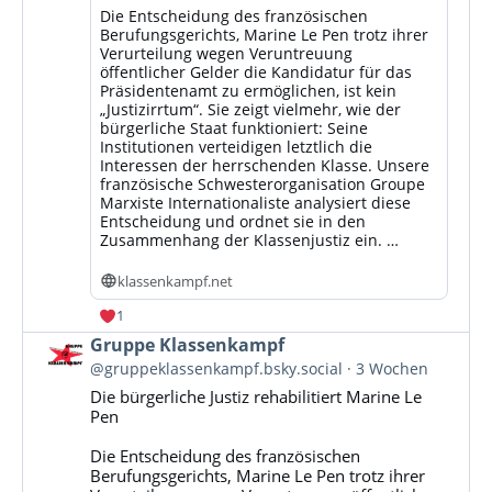
Die Entscheidung des französischen
Berufungsgerichts, Marine Le Pen trotz ihrer
Verurteilung wegen Veruntreuung
öffentlicher Gelder die Kandidatur für das
Präsidentenamt zu ermöglichen, ist kein
„Justizirrtum“. Sie zeigt vielmehr, wie der
bürgerliche Staat funktioniert: Seine
Institutionen verteidigen letztlich die
Interessen der herrschenden Klasse. Unsere
französische Schwesterorganisation Groupe
Marxiste Internationaliste analysiert diese
Entscheidung und ordnet sie in den
Zusammenhang der Klassenjustiz ein. …
klassenkampf.net
1
Beitrag
Gruppe Klassenkampf
von
@gruppeklassenkampf.bsky.social
3 Wochen
Gruppe
Die bürgerliche Justiz rehabilitiert Marine Le
Klassenkampf
Pen
auf
Bluesky
Die Entscheidung des französischen
ansehen
Berufungsgerichts, Marine Le Pen trotz ihrer