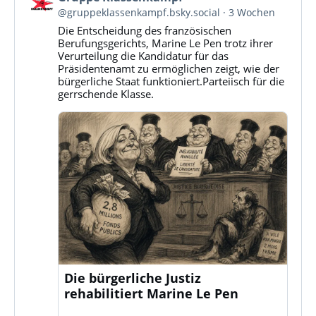
von
@gruppeklassenkampf.bsky.social
3 Wochen
Gruppe
Die Entscheidung des französischen
Klassenkampf
Berufungsgerichts, Marine Le Pen trotz ihrer
auf
Verurteilung die Kandidatur für das
Bluesky
Präsidentenamt zu ermöglichen zeigt, wie der
ansehen
bürgerliche Staat funktioniert.Parteiisch für die
gerrschende Klasse.
Die bürgerliche Justiz
rehabilitiert Marine Le Pen