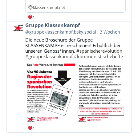
klassenkampf.net
1
Beitrag
Gruppe Klassenkampf
von
@gruppeklassenkampf.bsky.social
3 Wochen
Gruppe
Die neue Broschüre der Gruppe
Klassenkampf
KLASSENKAMPF ist erschienen! Erhältlich bei
auf
unseren Genoss*innen.
#spanischerevolution
Bluesky
#gruppeklassenkampf
#kommunistischehefte
ansehen
1