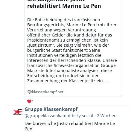
rehabilitiert Marine Le Pen
Die Entscheidung des französischen
Berufungsgerichts, Marine Le Pen trotz ihrer
Verurteilung wegen Veruntreuung
öffentlicher Gelder die Kandidatur für das
Präsidentenamt zu ermöglichen, ist kein
„Justizirrtum“. Sie zeigt vielmehr, wie der
bürgerliche Staat funktioniert: Seine
Institutionen verteidigen letztlich die
Interessen der herrschenden Klasse. Unsere
französische Schwesterorganisation Groupe
Marxiste Internationaliste analysiert diese
Entscheidung und ordnet sie in den
Zusammenhang der Klassenjustiz ein. …
klassenkampf.net
1
Beitrag
Gruppe Klassenkampf
von
@gruppeklassenkampf.bsky.social
2 Wochen
Gruppe
Die bürgerliche Justiz rehabilitiert Marine Le
Klassenkampf
Pen
auf