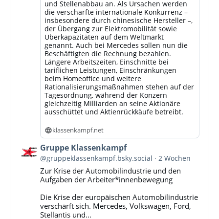
und Stellenabbau an. Als Ursachen werden
die verschärfte internationale Konkurrenz –
insbesondere durch chinesische Hersteller –,
der Übergang zur Elektromobilität sowie
Überkapazitäten auf dem Weltmarkt
genannt. Auch bei Mercedes sollen nun die
Beschäftigten die Rechnung bezahlen.
Längere Arbeitszeiten, Einschnitte bei
tariflichen Leistungen, Einschränkungen
beim Homeoffice und weitere
Rationalisierungsmaßnahmen stehen auf der
Tagesordnung, während der Konzern
gleichzeitig Milliarden an seine Aktionäre
ausschüttet und Aktienrückkäufe betreibt.
klassenkampf.net
Beitrag
Gruppe Klassenkampf
von
@gruppeklassenkampf.bsky.social
2 Wochen
Gruppe
Zur Krise der Automobilindustrie und den
Klassenkampf
Aufgaben der Arbeiter*innenbewegung
auf
Bluesky
Die Krise der europäischen Automobilindustrie
ansehen
verschärft sich. Mercedes, Volkswagen, Ford,
Stellantis und...