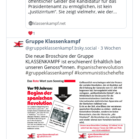
öffentlicher Gelder die Kandidatur für das
Präsidentenamt zu ermöglichen, ist kein
„Justizirrtum“. Sie zeigt vielmehr, wie der...
klassenkampf.net
1
Beitrag
Gruppe Klassenkampf
von
@gruppeklassenkampf.bsky.social
3 Wochen
Gruppe
Die neue Broschüre der Gruppe
Klassenkampf
KLASSENKAMPF ist erschienen! Erhältlich bei
auf
unseren Genoss*innen.
#spanischerevolution
Bluesky
#gruppeklassenkampf
#kommunistischehefte
ansehen