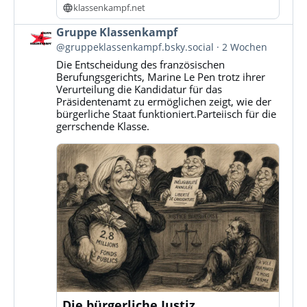
klassenkampf.net
Beitrag
Gruppe Klassenkampf
von
@gruppeklassenkampf.bsky.social
2 Wochen
Gruppe
Die Entscheidung des französischen
Klassenkampf
Berufungsgerichts, Marine Le Pen trotz ihrer
auf
Verurteilung die Kandidatur für das
Bluesky
Präsidentenamt zu ermöglichen zeigt, wie der
ansehen
bürgerliche Staat funktioniert.Parteiisch für die
gerrschende Klasse.
Die bürgerliche Justiz