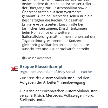
insbesondere durch chinesische Hersteller –,
der Übergang zur Elektromobilität sowie
Überkapazitäten auf dem Weltmarkt
genannt. Auch bei Mercedes sollen nun die
Beschäftigten die Rechnung bezahlen.
Längere Arbeitszeiten, Einschnitte bei
tariflichen Leistungen, Einschränkungen
beim Homeoffice und weitere
Rationalisierungsmaßnahmen stehen auf der
Tagesordnung, während der Konzern
gleichzeitig Milliarden an seine Aktionäre
ausschüttet und Aktienrückkäufe betreibt.
klassenkampf.net
Beitrag
Gruppe Klassenkampf
von
@gruppeklassenkampf.bsky.social
1 Woche
Gruppe
Zur Krise der Automobilindustrie und den
Klassenkampf
Aufgaben der Arbeiter*innenbewegung
auf
Bluesky
Die Krise der europäischen Automobilindustrie
ansehen
verschärft sich. Mercedes, Volkswagen, Ford,
Stellantis und...