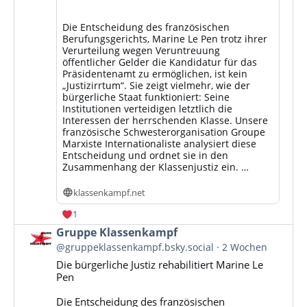
Die Entscheidung des französischen
Berufungsgerichts, Marine Le Pen trotz ihrer
Verurteilung wegen Veruntreuung
öffentlicher Gelder die Kandidatur für das
Präsidentenamt zu ermöglichen, ist kein
„Justizirrtum“. Sie zeigt vielmehr, wie der
bürgerliche Staat funktioniert: Seine
Institutionen verteidigen letztlich die
Interessen der herrschenden Klasse. Unsere
französische Schwesterorganisation Groupe
Marxiste Internationaliste analysiert diese
Entscheidung und ordnet sie in den
Zusammenhang der Klassenjustiz ein. …
klassenkampf.net
1
Beitrag
Gruppe Klassenkampf
von
@gruppeklassenkampf.bsky.social
2 Wochen
Gruppe
Die bürgerliche Justiz rehabilitiert Marine Le
Klassenkampf
Pen
auf
Bluesky
Die Entscheidung des französischen