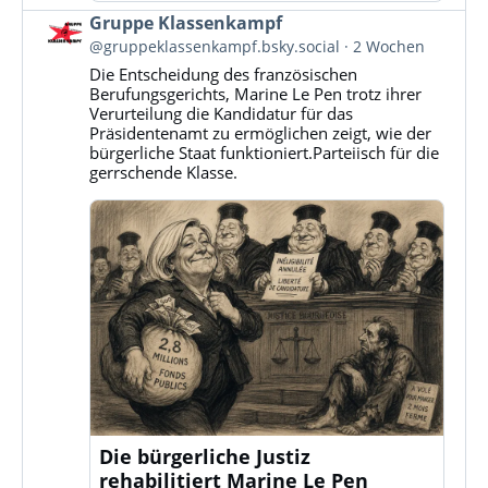
Beitrag
Gruppe Klassenkampf
von
@gruppeklassenkampf.bsky.social
2 Wochen
Gruppe
Die Entscheidung des französischen
Klassenkampf
Berufungsgerichts, Marine Le Pen trotz ihrer
auf
Verurteilung die Kandidatur für das
Bluesky
Präsidentenamt zu ermöglichen zeigt, wie der
ansehen
bürgerliche Staat funktioniert.Parteiisch für die
gerrschende Klasse.
Die bürgerliche Justiz
rehabilitiert Marine Le Pen