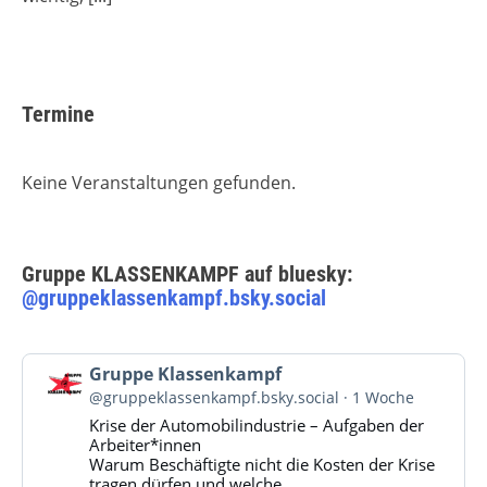
Termine
Keine Veranstaltungen gefunden.
Gruppe KLASSENKAMPF auf bluesky:
@gruppeklassenkampf.bsky.social
Beitrag
Gruppe Klassenkampf
von
@gruppeklassenkampf.bsky.social
1 Woche
Gruppe
Krise der Automobilindustrie – Aufgaben der
Klassenkampf
Arbeiter*innen
auf
Warum Beschäftigte nicht die Kosten der Krise
Bluesky
tragen dürfen und welche