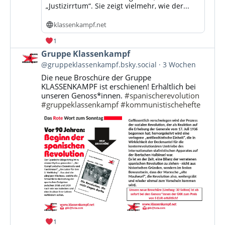
„Justizirrtum“. Sie zeigt vielmehr, wie der...
klassenkampf.net
1
Beitrag
Gruppe Klassenkampf
von
@gruppeklassenkampf.bsky.social
3 Wochen
Gruppe
Die neue Broschüre der Gruppe
Klassenkampf
KLASSENKAMPF ist erschienen! Erhältlich bei
auf
unseren Genoss*innen.
#spanischerevolution
Bluesky
#gruppeklassenkampf
#kommunistischehefte
ansehen
1