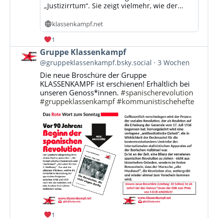
„Justizirrtum“. Sie zeigt vielmehr, wie der...
klassenkampf.net
1
Beitrag
Gruppe Klassenkampf
von
@gruppeklassenkampf.bsky.social
3 Wochen
Gruppe
Die neue Broschüre der Gruppe
Klassenkampf
KLASSENKAMPF ist erschienen! Erhältlich bei
auf
unseren Genoss*innen.
#spanischerevolution
Bluesky
#gruppeklassenkampf
#kommunistischehefte
ansehen
1