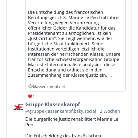
Die Entscheidung des französischen
Berufungsgerichts, Marine Le Pen trotz ihrer
Verurteilung wegen Veruntreuung
öffentlicher Gelder die Kandidatur für das
Präsidentenamt zu ermöglichen, ist kein
„Justizirrtum“. Sie zeigt vielmehr, wie der
bürgerliche Staat funktioniert: Seine
Institutionen verteidigen letztlich die
Interessen der herrschenden Klasse. Unsere
französische Schwesterorganisation Groupe
Marxiste Internationaliste analysiert diese
Entscheidung und ordnet sie in den
Zusammenhang der Klassenjustiz ein. …
klassenkampf.net
1
Beitrag
Gruppe Klassenkampf
von
@gruppeklassenkampf.bsky.social
2 Wochen
Gruppe
Die bürgerliche Justiz rehabilitiert Marine Le
Klassenkampf
Pen
auf
Bluesky
Die Entscheidung des französischen