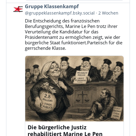
Beitrag
Gruppe Klassenkampf
von
@gruppeklassenkampf.bsky.social
2 Wochen
Gruppe
Die Entscheidung des französischen
Klassenkampf
Berufungsgerichts, Marine Le Pen trotz ihrer
auf
Verurteilung die Kandidatur für das
Bluesky
Präsidentenamt zu ermöglichen zeigt, wie der
ansehen
bürgerliche Staat funktioniert.Parteiisch für die
gerrschende Klasse.
Die bürgerliche Justiz
rehabilitiert Marine Le Pen