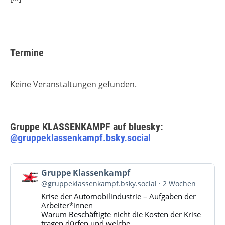
Termine
Keine Veranstaltungen gefunden.
Gruppe KLASSENKAMPF auf bluesky:
@gruppeklassenkampf.bsky.social
Beitrag
Gruppe Klassenkampf
von
@gruppeklassenkampf.bsky.social
2 Wochen
Gruppe
Krise der Automobilindustrie – Aufgaben der
Klassenkampf
Arbeiter*innen
auf
Warum Beschäftigte nicht die Kosten der Krise
Bluesky
tragen dürfen und welche