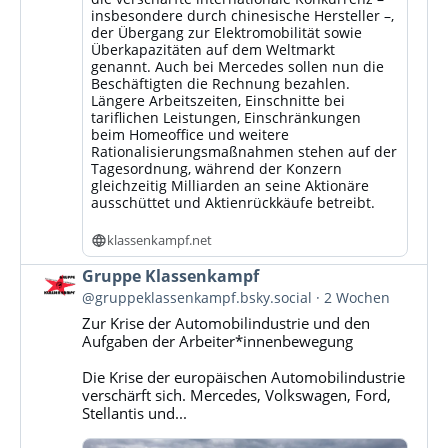
insbesondere durch chinesische Hersteller –,
der Übergang zur Elektromobilität sowie
Überkapazitäten auf dem Weltmarkt
genannt. Auch bei Mercedes sollen nun die
Beschäftigten die Rechnung bezahlen.
Längere Arbeitszeiten, Einschnitte bei
tariflichen Leistungen, Einschränkungen
beim Homeoffice und weitere
Rationalisierungsmaßnahmen stehen auf der
Tagesordnung, während der Konzern
gleichzeitig Milliarden an seine Aktionäre
ausschüttet und Aktienrückkäufe betreibt.
klassenkampf.net
Beitrag
Gruppe Klassenkampf
von
@gruppeklassenkampf.bsky.social
2 Wochen
Gruppe
Zur Krise der Automobilindustrie und den
Klassenkampf
Aufgaben der Arbeiter*innenbewegung
auf
Bluesky
Die Krise der europäischen Automobilindustrie
ansehen
verschärft sich. Mercedes, Volkswagen, Ford,
Stellantis und...