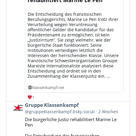
Die Entscheidung des französischen
Berufungsgerichts, Marine Le Pen trotz ihrer
Verurteilung wegen Veruntreuung
öffentlicher Gelder die Kandidatur für das
Präsidentenamt zu ermöglichen, ist kein
„Justizirrtum“. Sie zeigt vielmehr, wie der
bürgerliche Staat funktioniert: Seine
Institutionen verteidigen letztlich die
Interessen der herrschenden Klasse. Unsere
französische Schwesterorganisation Groupe
Marxiste Internationaliste analysiert diese
Entscheidung und ordnet sie in den
Zusammenhang der Klassenjustiz ein. …
klassenkampf.net
1
Beitrag
Gruppe Klassenkampf
von
@gruppeklassenkampf.bsky.social
2 Wochen
Gruppe
Die bürgerliche Justiz rehabilitiert Marine Le
Klassenkampf
Pen
auf
Bluesky
Die Entscheidung des französischen