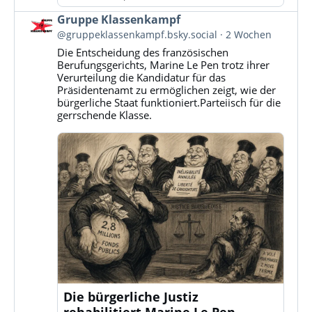
Beitrag
Gruppe Klassenkampf
von
@gruppeklassenkampf.bsky.social
2 Wochen
Gruppe
Die Entscheidung des französischen
Klassenkampf
Berufungsgerichts, Marine Le Pen trotz ihrer
auf
Verurteilung die Kandidatur für das
Bluesky
Präsidentenamt zu ermöglichen zeigt, wie der
ansehen
bürgerliche Staat funktioniert.Parteiisch für die
gerrschende Klasse.
Die bürgerliche Justiz
rehabilitiert Marine Le Pen