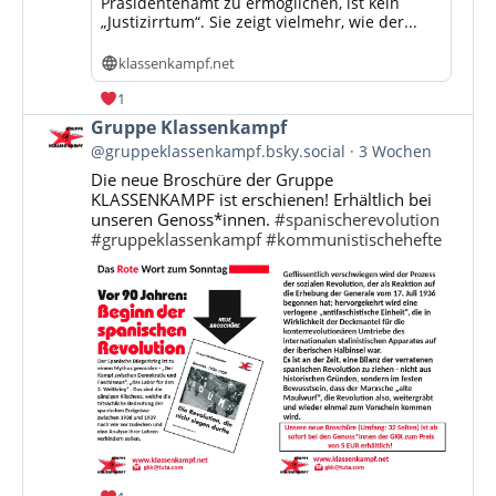
Präsidentenamt zu ermöglichen, ist kein
„Justizirrtum“. Sie zeigt vielmehr, wie der...
klassenkampf.net
1
Beitrag
Gruppe Klassenkampf
von
@gruppeklassenkampf.bsky.social
3 Wochen
Gruppe
Die neue Broschüre der Gruppe
Klassenkampf
KLASSENKAMPF ist erschienen! Erhältlich bei
auf
unseren Genoss*innen.
#spanischerevolution
Bluesky
#gruppeklassenkampf
#kommunistischehefte
ansehen