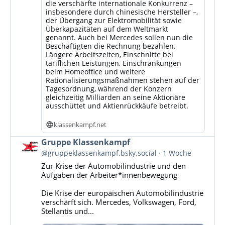
die verschärfte internationale Konkurrenz –
insbesondere durch chinesische Hersteller –,
der Übergang zur Elektromobilität sowie
Überkapazitäten auf dem Weltmarkt
genannt. Auch bei Mercedes sollen nun die
Beschäftigten die Rechnung bezahlen.
Längere Arbeitszeiten, Einschnitte bei
tariflichen Leistungen, Einschränkungen
beim Homeoffice und weitere
Rationalisierungsmaßnahmen stehen auf der
Tagesordnung, während der Konzern
gleichzeitig Milliarden an seine Aktionäre
ausschüttet und Aktienrückkäufe betreibt.
klassenkampf.net
Beitrag
Gruppe Klassenkampf
von
@gruppeklassenkampf.bsky.social
1 Woche
Gruppe
Zur Krise der Automobilindustrie und den
Klassenkampf
Aufgaben der Arbeiter*innenbewegung
auf
Bluesky
Die Krise der europäischen Automobilindustrie
ansehen
verschärft sich. Mercedes, Volkswagen, Ford,
Stellantis und...