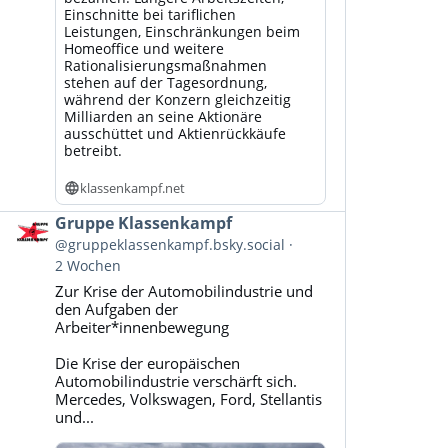
Einschnitte bei tariflichen
Leistungen, Einschränkungen beim
Homeoffice und weitere
Rationalisierungsmaßnahmen
stehen auf der Tagesordnung,
während der Konzern gleichzeitig
Milliarden an seine Aktionäre
ausschüttet und Aktienrückkäufe
betreibt.
klassenkampf.net
Beitrag
Gruppe Klassenkampf
von
@gruppeklassenkampf.bsky.social
Gruppe
2 Wochen
Klassenkampf
Zur Krise der Automobilindustrie und
auf
den Aufgaben der
Bluesky
Arbeiter*innenbewegung
ansehen
Die Krise der europäischen
Automobilindustrie verschärft sich.
Mercedes, Volkswagen, Ford, Stellantis
und...