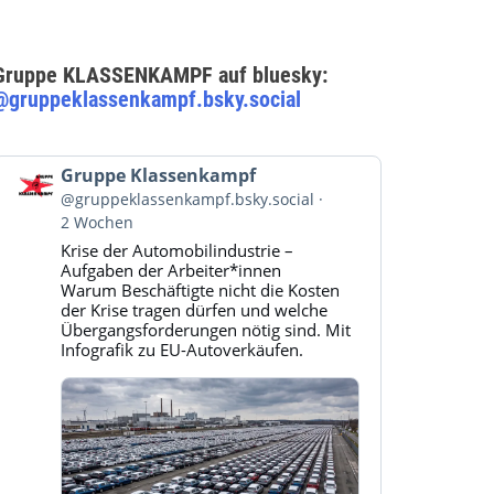
Gruppe KLASSENKAMPF auf bluesky:
@gruppeklassenkampf.bsky.social
Beitrag
Gruppe Klassenkampf
von
@gruppeklassenkampf.bsky.social
Gruppe
2 Wochen
Klassenkampf
Krise der Automobilindustrie –
auf
Aufgaben der Arbeiter*innen
Bluesky
Warum Beschäftigte nicht die Kosten
ansehen
der Krise tragen dürfen und welche
Übergangsforderungen nötig sind. Mit
Infografik zu EU-Autoverkäufen.