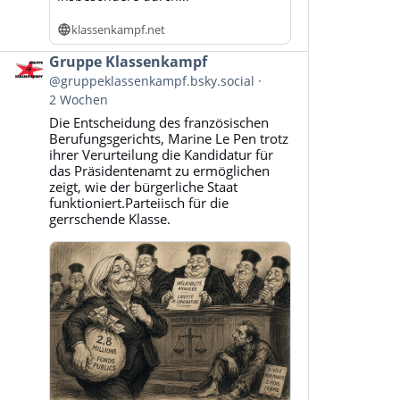
klassenkampf.net
Beitrag
Gruppe Klassenkampf
von
@gruppeklassenkampf.bsky.social
Gruppe
2 Wochen
Klassenkampf
Die Entscheidung des französischen
auf
Berufungsgerichts, Marine Le Pen trotz
Bluesky
ihrer Verurteilung die Kandidatur für
ansehen
das Präsidentenamt zu ermöglichen
zeigt, wie der bürgerliche Staat
funktioniert.Parteiisch für die
gerrschende Klasse.