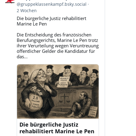
von
@gruppeklassenkampf.bsky.social
Gruppe
2 Wochen
Klassenkampf
Die bürgerliche Justiz rehabilitiert
auf
Marine Le Pen
Bluesky
ansehen
Die Entscheidung des französischen
Berufungsgerichts, Marine Le Pen trotz
ihrer Verurteilung wegen Veruntreuung
öffentlicher Gelder die Kandidatur für
das...
Die bürgerliche Justiz
rehabilitiert Marine Le Pen